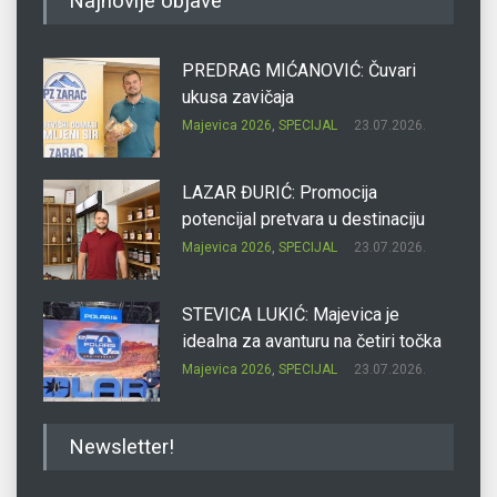
Najnovije objave
PREDRAG MIĆANOVIĆ: Čuvari
ukusa zavičaja
Majevica 2026
,
SPECIJAL
23.07.2026.
LAZAR ĐURIĆ: Promocija
potencijal pretvara u destinaciju
Majevica 2026
,
SPECIJAL
23.07.2026.
STEVICA LUKIĆ: Majevica je
idealna za avanturu na četiri točka
Majevica 2026
,
SPECIJAL
23.07.2026.
DRAGAN OSTOJIĆ: Moj karakter je
Newsletter!
iskovan na Majevici
Majevica 2026
,
SPECIJAL
23.07.2026.