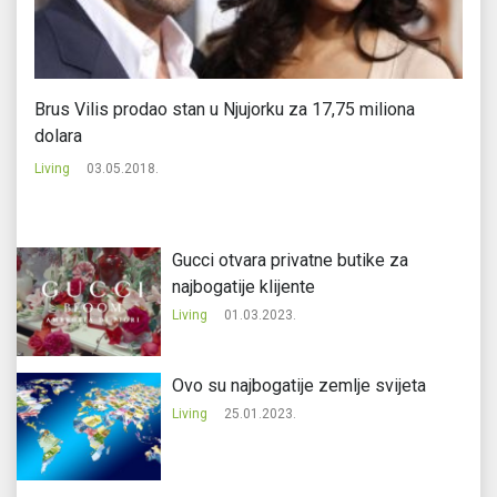
Brus Vilis prodao stan u Njujorku za 17,75 miliona
Da
dolara
Li
Living
03.05.2018.
Gucci otvara privatne butike za
najbogatije klijente
Living
01.03.2023.
Ovo su najbogatije zemlje svijeta
Living
25.01.2023.