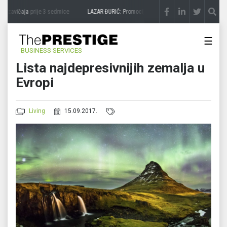
 zavičaja
prije 3 sedmice
LAZAR ĐURIĆ: Promocija potencijal pretvara u destinaciju
☰
BUSINESS SERVICES
Lista najdepresivnijih zemalja u
Evropi
Living
15.09.2017.