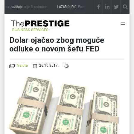
kusa zavičaja
prije 3 sedmice
LAZAR ĐURIĆ: Promocija potencijal pretvara u destina
☰
BUSINESS SERVICES
Dolar ojačao zbog moguće
odluke o novom šefu FED
Valuta
26.10.2017.