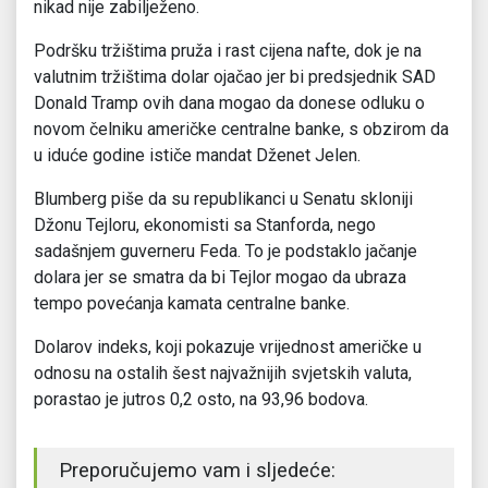
nikad nije zabilježeno.
Podršku tržištima pruža i rast cijena nafte, dok je na
valutnim tržištima dolar ojačao jer bi predsjednik SAD
Donald Tramp ovih dana mogao da donese odluku o
novom čelniku američke centralne banke, s obzirom da
u iduće godine ističe mandat Dženet Jelen.
Blumberg piše da su republikanci u Senatu skloniji
Džonu Tejloru, ekonomisti sa Stanforda, nego
sadašnjem guverneru Feda. To je podstaklo jačanje
dolara jer se smatra da bi Tejlor mogao da ubraza
tempo povećanja kamata centralne banke.
Dolarov indeks, koji pokazuje vrijednost američke u
odnosu na ostalih šest najvažnijih svjetskih valuta,
porastao je jutros 0,2 osto, na 93,96 bodova.
Preporučujemo vam i sljedeće: