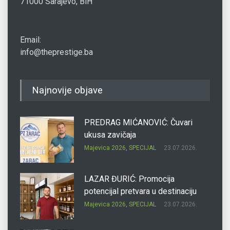
71000 Sarajevo, BiH
Email:
info@theprestige.ba
Najnovije objave
PREDRAG MIĆANOVIĆ: Čuvari
ukusa zavičaja
Majevica 2026
,
SPECIJAL
23.07.2026.
LAZAR ĐURIĆ: Promocija
potencijal pretvara u destinaciju
Majevica 2026
,
SPECIJAL
23.07.2026.