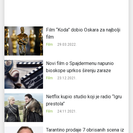
Fi
Film “Koda” dobio Oskara za najbolji
film
Film
29.03.2022.
Novi film o Spajdermenu napunio
bioskope uprkos širenju zaraze
Film
23.12.2021.
Netflix kupio studio koji je radio “Igru
prestola”
Film
24.11.2021.
Tarantino prodaje 7 obrisanih scena iz