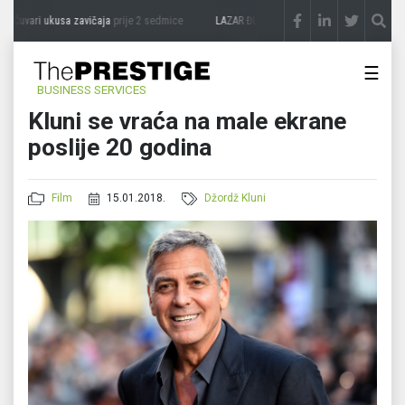
Čuvari ukusa zavičaja
prije 2 sedmice
LAZAR ĐURIĆ: Promocija potencijal pretvara 
☰
BUSINESS SERVICES
Kluni se vraća na male ekrane
poslije 20 godina
Film
15.01.2018.
Džordž Kluni