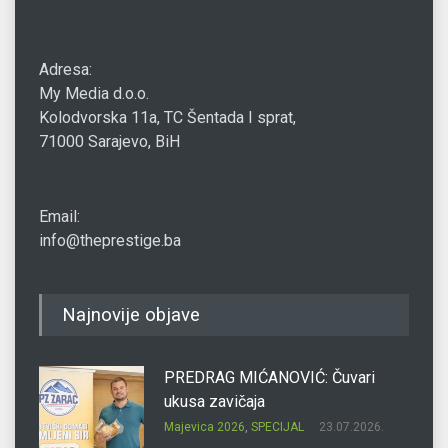
Adresa:
My Media d.o.o.
Kolodvorska 11a, TC Šentada I sprat,
71000 Sarajevo, BiH
Email:
info@theprestige.ba
Najnovije objave
PREDRAG MIĆANOVIĆ: Čuvari
ukusa zavičaja
Majevica 2026
,
SPECIJAL
23.07.2026.