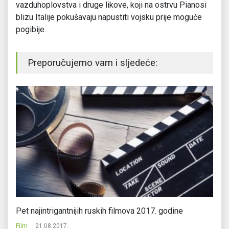
vazduhoplovstva i druge likove, koji na ostrvu Pianosi
blizu Italije pokušavaju napustiti vojsku prije moguće
pogibije.
Preporučujemo vam i sljedeće:
Pet najintrigantnijih ruskih filmova 2017. godine
Ta
k
Film
21.08.2017.