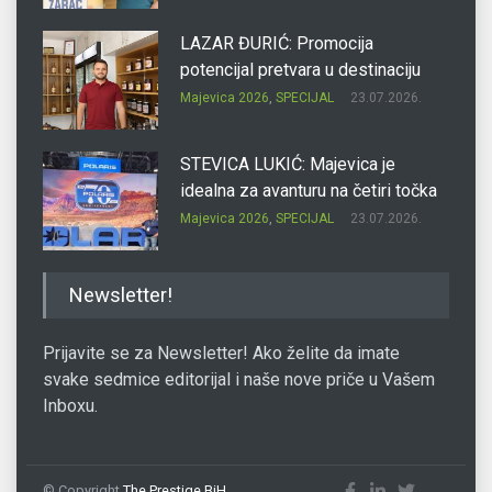
LAZAR ĐURIĆ: Promocija
potencijal pretvara u destinaciju
Majevica 2026
,
SPECIJAL
23.07.2026.
STEVICA LUKIĆ: Majevica je
idealna za avanturu na četiri točka
Majevica 2026
,
SPECIJAL
23.07.2026.
DRAGAN OSTOJIĆ: Moj karakter je
Newsletter!
iskovan na Majevici
Majevica 2026
,
SPECIJAL
23.07.2026.
Prijavite se za Newsletter! Ako želite da imate
svake sedmice editorijal i naše nove priče u Vašem
Inboxu.
SLAĐANA ZGONJANIN: Industrija
sa licem zajednice
Majevica 2026
,
SPECIJAL
23.07.2026.
© Copyright
The Prestige BiH