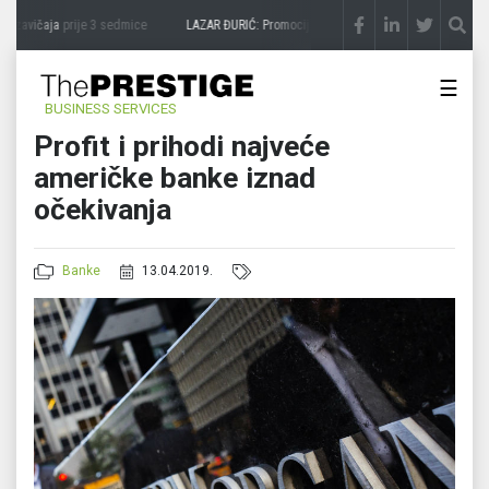
 zavičaja
prije 3 sedmice
LAZAR ĐURIĆ: Promocija potencijal pretvara u destinaciju
p
☰
BUSINESS SERVICES
Profit i prihodi najveće
američke banke iznad
očekivanja
Banke
13.04.2019.