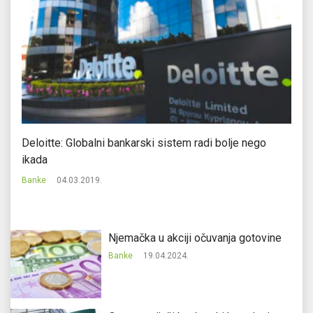
Deloitte: Globalni bankarski sistem radi bolje nego
Ev
ikada
m
Banke
04.03.2019.
Ba
Njemačka u akciji očuvanja gotovine
Banke
19.04.2024.