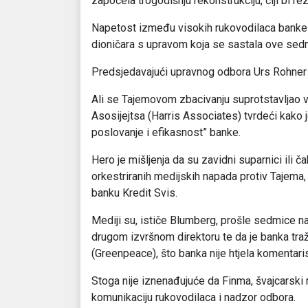
započela trogodišnju rekonstrukciju, čiji bi rez
Napetost između visokih rukovodilaca banke p
dioničara s upravom koja se sastala ove sed
Predsjedavajući upravnog odbora Urs Rohner n
Ali se Tajemovom zbacivanju suprotstavljao v
Asosijejtsa (Harris Associates) tvrdeći kako j
poslovanje i efikasnost” banke.
Hero je mišljenja da su zavidni suparnici ili
orkestriranih medijskih napada protiv Tajema,
banku Kredit Svis.
Mediji su, ističe Blumberg, prošle sedmice nav
drugom izvršnom direktoru te da je banka traž
(Greenpeace), što banka nije htjela komentaris
Stoga nije iznenađujuće da Finma, švajcarski r
komunikaciju rukovodilaca i nadzor odbora.