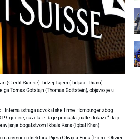
vis (Credit Suisse) Tidžej Tajem (Tidjane Thiam)
će ga Tomas Gotstajn (Thomas Gottstein), objavio je u
anci. Interna istraga advokatske firme Homburger zbog
19. godine, navela je da je pronašla „nulte dokaze“ da je
ravljanje bogatstvom Ikbala Kana (Iqbal Khan).
om izvršnog direktora Pijera Olivijea Buea (Pierre-Olivier