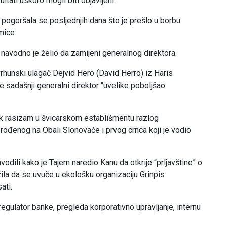
ultati uskoro mogli biti objavljeni.
ogoršala se posljednjih dana što je prešlo u borbu
mice.
avodno je želio da zamijeni generalnog direktora.
rhunski ulagač Dejvid Hero (David Herro) iz Haris
e sadašnji generalni direktor “uvelike poboljšao
 čak rasizam u švicarskom establišmentu razlog
 rođenog na Obali Slonovače i prvog crnca koji je vodio
odili kako je Tajem naredio Kanu da otkrije “prljavštine” o
ila da se uvuče u ekološku organizaciju Grinpis
ati.
egulator banke, pregleda korporativno upravljanje, internu