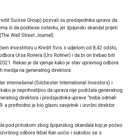
Credit Suisse Group) pozvali su predsjednika uprave da
ma ili da podnese ostavku, jer špijunski skandal prijeti
(The Wall Street Journal).
ećem investitoru u Kredit Svis s udjelom od 8,42 odsto,
odbora Ursa Ronera (Urs Rohner) i da bi on trebao biti
e 2021. Rekao je da vjeruje kako je stav upravnog odbora
 medija na generalnog direktora.
er internešenal (Silchester International Investors) i
 kako je neprihvatljivo da uprava nije podržala generalnog
neralnog direktora i predsjednika uprave “treba odmah
. a prethodno je bio glavni savjetnik i izvršni direktor
bila pod pritiskom zbog špijunskog skandala koji je počeo
 izvršnog odbora Ikbal Kan uočio i sukobio se s