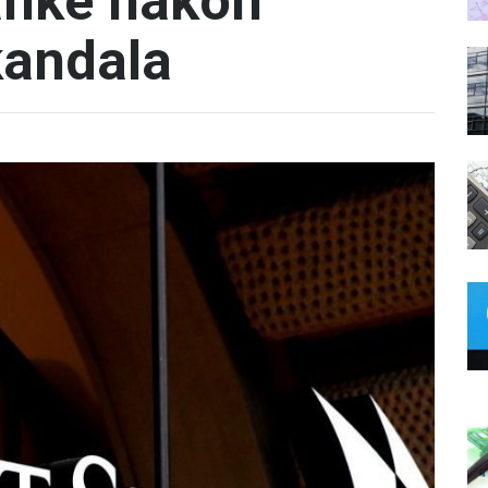
anke nakon
kandala