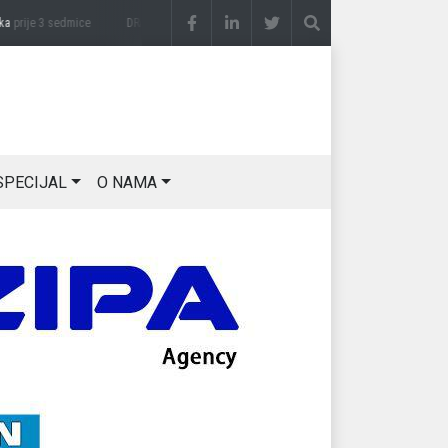
je 3 sedmice
DRAGAN OSTOJIĆ: Moj karakter je iskovan na Majevici
prije 3 sedmice
SPECIJAL
O NAMA