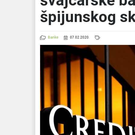
švajcarske b
špijunskog s
Banke
07.02.2020.