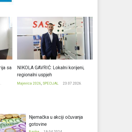
ja sa
NIKOLA GAVRIĆ: Lokalni korijeni,
MILE KOJIĆ: Evro
regionalni uspjeh
potpisom iz Prib
.
Majevica 2026
,
SPECIJAL
23.07.2026.
Majevica 2026
,
SPEC
Njemačka u akciji očuvanja
gotovine
Banke
19.04.2024.