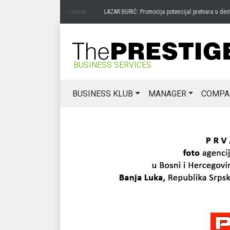
sa zavičaja
prije 3 sedmice
LAZAR ĐURIĆ: Promocija potencijal pretvara u destinaci
BUSINESS SERVICES
BUSINESS KLUB
MANAGER
COMPA