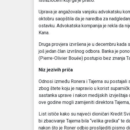
istražiocem koji ga je pratio.
Uprava je angažovala vanjsku advokatsku kompa
oktobru saopštila da je naredba za nadgledanj
ostavku. Advokatska kompanija je rekla da ni
Kana.
Druga provjera izvršena je u decembru kada su
još jedan član izvršnog odbora. Banka je ponov
(Pierre-Olivier Bouée) postupio bez znanja T
Niz jezivih priča
Odnosi između Ronera i Tajema su postajali sv
zbog štete koju je napravio u korist suparnič
sastanka uprave i nakon medijskih izvještaja d
ove godine mogli zamijeniti direktora Tajema,
List ističe kako su najveći dioničari Kredit S
bi zbacivanje Tajema bila “velika greška” te d
nakon što je Roner odbio proslijediti pismo di