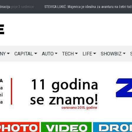
ju
prije 3 sedmice
STEVICA LUKIĆ: Majevica je idealna za avanturu na četiri točka
pri
NY
CAPITAL
AUTO
TECH
LIFE
SHOWBIZ