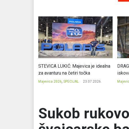
cija potencijal
STEVICA LUKIĆ: Majevica je idealna
DRAGA
ju
za avanturu na četiri točka
iskov
23.07.2026.
Majevica 2026
,
SPECIJAL
23.07.2026.
Majevi
Sukob rukovo