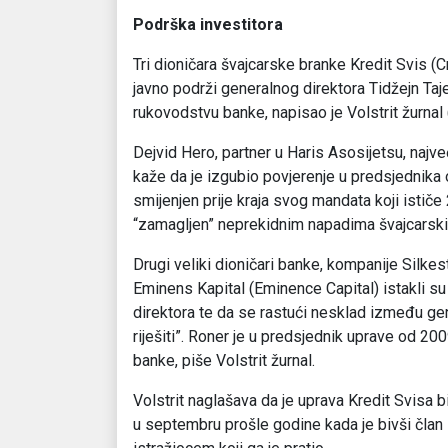
Podrška investitora
Tri dioničara švajcarske branke Kredit Svis (
javno podrži generalnog direktora Tidžejn Taje
rukovodstvu banke, napisao je Volstrit žurnal 
Dejvid Hero, partner u Haris Asosijetsu, najv
kaže da je izgubio povjerenje u predsjednika 
smijenjen prije kraja svog mandata koji istič
“zamagljen” neprekidnim napadima švajcarskih
Drugi veliki dioničari banke, kompanije Silkest
Eminens Kapital (Eminence Capital) istakli su
direktora te da se rastući nesklad između ge
riješiti”. Roner je u predsjednik uprave od 2009
banke, piše Volstrit žurnal.
Volstrit naglašava da je uprava Kredit Svisa 
u septembru prošle godine kada je bivši član