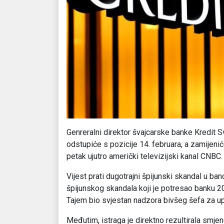
Genreralni direktor švajcarske banke Kredit S
odstupiće s pozicije 14. februara, a zamijeni
petak ujutro američki televizijski kanal CNBC.
Vijest prati dugotrajni špijunski skandal u b
špijunskog skandala koji je potresao banku 20
Tajem bio svjestan nadzora bivšeg šefa za up
Međutim, istraga je direktno rezultirala smjen