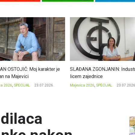
N OSTOJIĆ: Moj karakter je
SLAĐANA ZGONJANIN: Industri
an na Majevici
licem zajednice
ca 2026
,
SPECIJAL
23.07.2026.
Majevica 2026
,
SPECIJAL
23.07.2026
dilaca