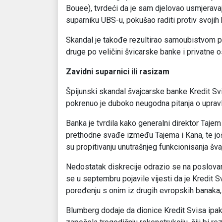
Bouee), tvrdeći da je sam djelovao usmjeravaju
suparniku UBS-u, pokušao raditi protiv svojih k
Skandal je takođe rezultirao samoubistvom pr
druge po veličini švicarske banke i privatne o
Zavidni suparnici ili rasizam
Špijunski skandal švajcarske banke Kredit Sv
pokrenuo je duboko neugodna pitanja o upravlj
Banka je tvrdila kako generalni direktor Tajem 
prethodne svađe između Tajema i Kana, te još 
su propitivanju unutrašnjeg funkcionisanja š
Nedostatak diskrecije odrazio se na poslovan
se u septembru pojavile vijesti da je Kredit S
poređenju s onim iz drugih evropskih banaka, 
Blumberg dodaje da dionice Kredit Svisa ipak 