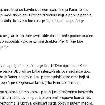
niju koja se bavila slučajem špijuniranja Kana, te je u
e Kana došla od izvršnog direktora koji je poslije podnio
je našla dokaze o tome da je Tajem znao za praćenje
 švajcarske novine izvijestile da je prošle godine praćen
o saopštila kako je izvršni direktor Pjer Olivije Bue
ajema.
e napetiji od otkrića da je Kredit Svis špijunirao Kana
ke banke UBS, ali se bitka intenzivirala ove sedmice uoči
a je Roner sastavio listu potencijalnih kandidata koji bi
 pojašnjava Fajnenšel tajms (The Financial Times).
visa napisali pismo upravi, poručujući direktorima banke da
a su prijetili pravnim postupkom protiv uprave banke. No,
rektorima iz uprave, dioničari su ga objavili putem medija.