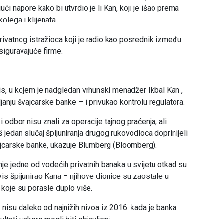
ći napore kako bi utvrdio je li Kan, koji je išao prema
olega i klijenata.
ivatnog istražioca koji je radio kao posrednik između
siguravajuće firme.
is, u kojem je nadgledan vrhunski menadžer Ikbal Kan ,
anju švajcarske banke – i privukao kontrolu regulatora.
i odbor nisu znali za operacije tajnog praćenja, ali
jedan slučaj špijuniranja drugog rukovodioca doprinijeli
vajcarske banke, ukazuje Blumberg (Bloomberg).
je jedne od vodećih privatnih banaka u svijetu otkad su
vis špijunirao Kana – njihove dionice su zaostale u
koje su porasle duplo više.
nisu daleko od najnižih nivoa iz 2016. kada je banka