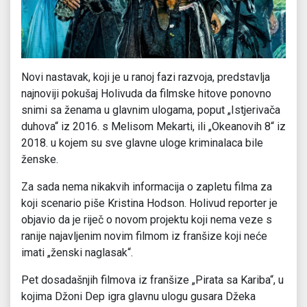
Novi nastavak, koji je u ranoj fazi razvoja, predstavlja
najnoviji pokušaj Holivuda da filmske hitove ponovno
snimi sa ženama u glavnim ulogama, poput „Istjerivača
duhova“ iz 2016. s Melisom Mekarti, ili „Okeanovih 8“ iz
2018. u kojem su sve glavne uloge kriminalaca bile
ženske.
Za sada nema nikakvih informacija o zapletu filma za
koji scenario piše Kristina Hodson. Holivud reporter je
objavio da je riječ o novom projektu koji nema veze s
ranije najavljenim novim filmom iz franšize koji neće
imati „ženski naglasak“.
Pet dosadašnjih filmova iz franšize „Pirata sa Kariba“, u
kojima Džoni Dep igra glavnu ulogu gusara Džeka