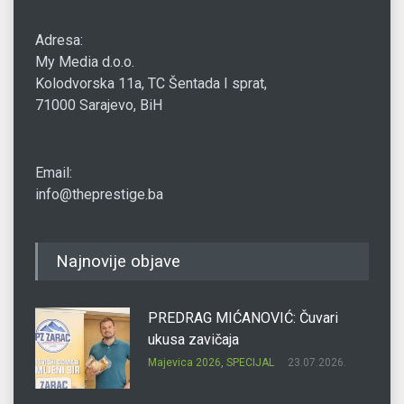
Adresa:
My Media d.o.o.
Kolodvorska 11a, TC Šentada I sprat,
71000 Sarajevo, BiH
Email:
info@theprestige.ba
Najnovije objave
PREDRAG MIĆANOVIĆ: Čuvari
ukusa zavičaja
Majevica 2026
,
SPECIJAL
23.07.2026.