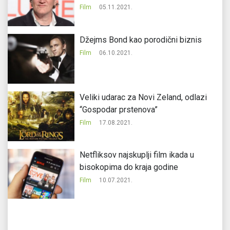
Film
05.11.2021.
Džejms Bond kao porodični biznis
Film
06.10.2021.
Veliki udarac za Novi Zeland, odlazi
“Gospodar prstenova”
Film
17.08.2021.
Netfliksov najskuplji film ikada u
bisokopima do kraja godine
Film
10.07.2021.