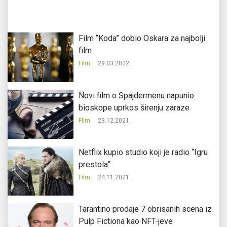
Film “Koda” dobio Oskara za najbolji
film
Film
29.03.2022.
Novi film o Spajdermenu napunio
bioskope uprkos širenju zaraze
Film
23.12.2021.
Netflix kupio studio koji je radio “Igru
prestola”
Film
24.11.2021.
Tarantino prodaje 7 obrisanih scena iz
Pulp Fictiona kao NFT-jeve