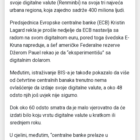
svoje digitalne valute (Renminbi) na svoja tri najveća
urbana regiona, koja zajedno sadrže 400 miliona ljudi.
Predsjednica Evropske centralne banke (ECB) Kristin
Lagard rekla je prošle nedjelje da ECB nastavlja sa
radom na svom digitalnom euru, pored toga švedska E-
Kruna napreduje, a šef američke Federalne rezerve
Džerom Pauel rekao je da “eksperimentišu” sa
digitalnim dolarom.
Međutim, istraživanje BIS-a je takođe pokazalo da više
od četvrtine centralnih banaka trenutno nema
ovlašćenje da izdaje svoje digitalne valute, a oko 48
odsto njih još uvjek nije sigurno.
Dok oko 60 odsto smatra da je malo vjerovatno da će
izdati bilo koju vrstu digitalne valute u kratkom ili
srednjem roku.
U cjelini, međutim, “centralne banke prelaze u