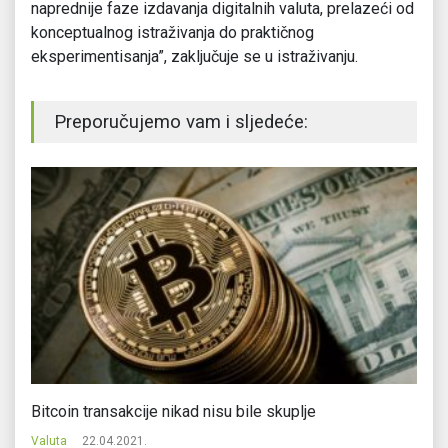
naprednije faze izdavanja digitalnih valuta, prelazeći od
konceptualnog istraživanja do praktičnog
eksperimentisanja”, zaključuje se u istraživanju.
Preporučujemo vam i sljedeće:
e
Bitcoin transakcije nikad nisu bile skuplje
Na
Valuta
22.04.2021.
Va