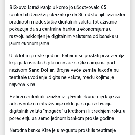
BIS-ovo istraživanje u kome je učestvovalo 65
centralnih banaka pokazalo je da 86 odsto njih razmatra
prednosti i nedostatke digitalnih valuta. Istraživanje
pokazuje da su centralne banke u ekonomijama u
razvoju naklonjenije digitalnim valutama od banaka u
jačim ekonomijama.
U oktobru prošle godine, Bahami su postali prva zemlja
koja je lansirala digitalni novac opšte namjene, pod
nazivom
Sand Dollar
. Brojne veće zemlje takođe su
testirale uvođenje digitalne valute, među kojima je
najveća Kina.
Petina centralnih banaka iz glavnih ekonomija koje su
odgovorile na istraživanje reklo je da je izdavanje
digitalnih valuta “moguće” u kratkom ili srednjem roku, u
poređenju sa samo jednom bankom prošle godine.
Narodna banka Kine je u avgustu proširila testiranje