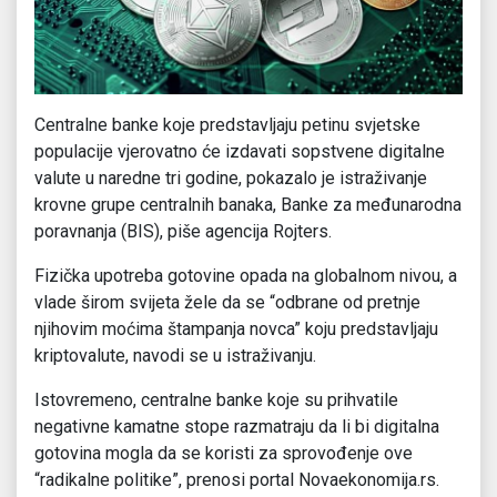
Centralne banke koje predstavljaju petinu svjetske
populacije vjerovatno će izdavati sopstvene digitalne
valute u naredne tri godine, pokazalo je istraživanje
krovne grupe centralnih banaka, Banke za međunarodna
poravnanja (BIS), piše agencija Rojters.
Fizička upotreba gotovine opada na globalnom nivou, a
vlade širom svijeta žele da se “odbrane od pretnje
njihovim moćima štampanja novca” koju predstavljaju
kriptovalute, navodi se u istraživanju.
Istovremeno, centralne banke koje su prihvatile
negativne kamatne stope razmatraju da li bi digitalna
gotovina mogla da se koristi za sprovođenje ove
“radikalne politike”, prenosi portal Novaekonomija.rs.