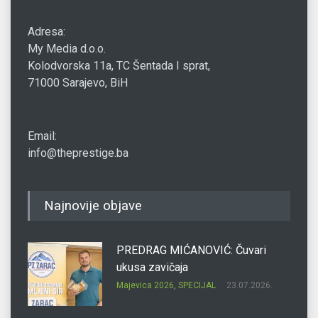
Adresa:
My Media d.o.o.
Kolodvorska 11a, TC Šentada I sprat,
71000 Sarajevo, BiH
Email:
info@theprestige.ba
Najnovije objave
PREDRAG MIĆANOVIĆ: Čuvari
ukusa zavičaja
Majevica 2026
,
SPECIJAL
23.07.2026.