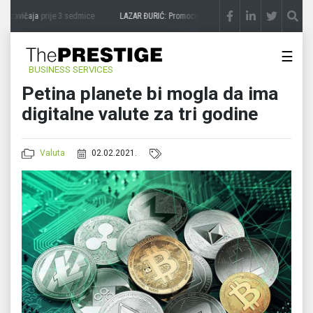
 zavičaja
prije 3 sedmice
LAZAR ĐURIĆ: Promocija potencijal pretvara u destinaciju
p
☰
BUSINESS SERVICES
Petina planete bi mogla da ima
digitalne valute za tri godine
Valuta
02.02.2021.