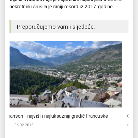
nekretninu srušila je raniji rekord iz 2017. godine.
Preporučujemo vam i sljedeće:
Ovo je lista gradova koji su najskuplji za život
25
City
17.10.2019.
Ci