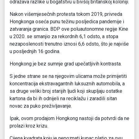
odražava razlike u bogatstvu u bivšoj britanskoj koloniji.
Nakon višemjesečnih protesta tokom 2019, privreda
Hongkonga oseća punu težinu posljedica pandemije i
zatvaranja granica. BDP ove poluautonomne regije Kine
u 2020. se smanjio za rekordnih 6,1 odsto, a stopa
nezaposlenosti trenutno iznosi 6,6 odsto, što je najviše
u posljednjih 16 godina.
Hongkong je bez sumnje grad upečatljivih kontrasta.
S jedne strane se na njegovim ulicama može primijetiti
koncentracija ekstravagantnih luksuznih automobila, a
sa druge veliki broj starijih ljudi koji skupljaju ostatke
kartona da bi ih odnijeli na reciklažu i zaradili sitan
novac za puko preživljavanje.
Ipak, ovom prodajom Hongkong nastoji da potvrdi da ne
prolazi kroz krizu.
Cijena kvadrata koju je nepoznati kupac platio za ovu