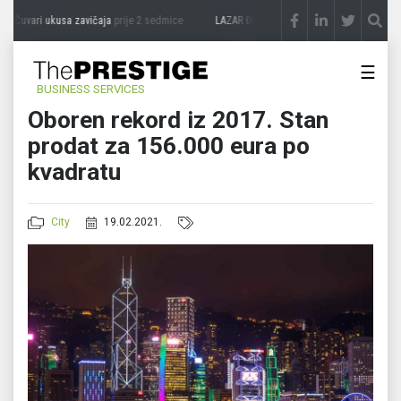
 Čuvari ukusa zavičaja
prije 2 sedmice
LAZAR ĐURIĆ: Promocija potencijal pretvara 
☰
BUSINESS SERVICES
Oboren rekord iz 2017. Stan
prodat za 156.000 eura po
kvadratu
City
19.02.2021.