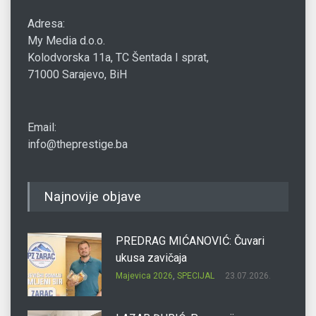
Adresa:
My Media d.o.o.
Kolodvorska 11a, TC Šentada I sprat,
71000 Sarajevo, BiH
Email:
info@theprestige.ba
Najnovije objave
PREDRAG MIĆANOVIĆ: Čuvari
ukusa zavičaja
Majevica 2026
,
SPECIJAL
23.07.2026.