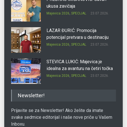
ukusa zavičaja
Majevica 2026
,
SPECIJAL
23.07.2026.
LAZAR ĐURIĆ: Promocija
potencijal pretvara u destinaciju
Majevica 2026
,
SPECIJAL
23.07.2026.
STEVICA LUKIĆ: Majevica je
idealna za avanturu na četiri točka
Majevica 2026
,
SPECIJAL
23.07.2026.
DRAGAN OSTOJIĆ: Moj karakter je
Newsletter!
iskovan na Majevici
Majevica 2026
,
SPECIJAL
23.07.2026.
Prijavite se za Newsletter! Ako želite da imate
svake sedmice editorijal i naše nove priče u Vašem
Inboxu.
SLAĐANA ZGONJANIN: Industrija