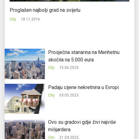
Proglašen najbolji grad na svijetu
Ov
City
18.11.2016.
Ci
Prosječna stanarina na Menhetnu
skočila na 5.000 eura
City
15.06.2023.
Padaju cijene nekretnina u Evropi
City
03.05.2023.
Ovo su gradovi gdje živi najviše
milijardera
City
21.04.2023.