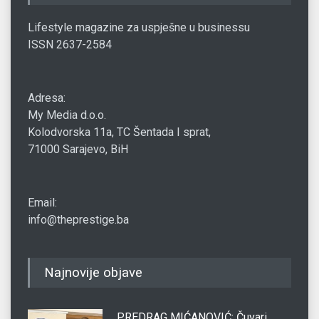
Lifestyle magazine za uspješne u businessu
ISSN 2637-2584
Adresa:
My Media d.o.o.
Kolodvorska 11a, TC Šentada I sprat,
71000 Sarajevo, BiH
Email:
info@theprestige.ba
Najnovije objave
PREDRAG MIĆANOVIĆ: Čuvari