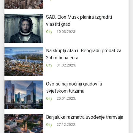
SAD: Elon Musk planira izgraditi
vlastiti grad
City
10.03.2023.
Najskuplji stan u Beogradu prodat za
2,4 miliona eura
City
01.02.2023.
Ovo su najmoćniji gradovi u
svjetskom turzimu
City
20.01.2023.
Banjaluka razmatra uvođenje tramvaja
City
27.12.2022.