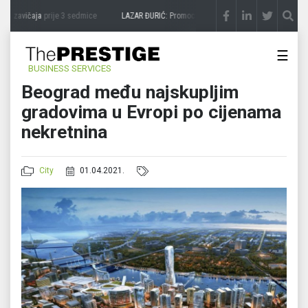
a zavičaja
prije 3 sedmice
LAZAR ĐURIĆ: Promocija potencijal pretvara u destinacij
☰
BUSINESS SERVICES
Beograd među najskupljim
gradovima u Evropi po cijenama
nekretnina
City
01.04.2021.