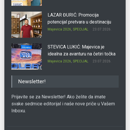
LAZAR ĐURIĆ: Promocija
potencijal pretvara u destinaciju
Majevica 2026
,
SPECIJAL
23.07.2026.
STEVICA LUKIĆ: Majevica je
idealna za avanturu na četiri točka
Majevica 2026
,
SPECIJAL
23.07.2026.
DRAGAN OSTOJIĆ: Moj karakter je
Newsletter!
iskovan na Majevici
Majevica 2026
,
SPECIJAL
23.07.2026.
Prijavite se za Newsletter! Ako želite da imate
svake sedmice editorijal i naše nove priče u Vašem
Inboxu.
SLAĐANA ZGONJANIN: Industrija
sa licem zajednice
Majevica 2026
,
SPECIJAL
23.07.2026.