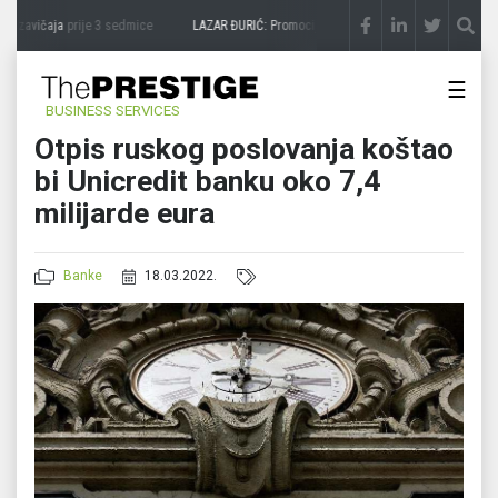
 zavičaja
prije 3 sedmice
LAZAR ĐURIĆ: Promocija potencijal pretvara u destinaciju
☰
BUSINESS SERVICES
Otpis ruskog poslovanja koštao
bi Unicredit banku oko 7,4
milijarde eura
Banke
18.03.2022.