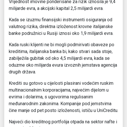
Vrijednost imovine ponderisane za rizik iznosila je 9,4
milijarde evra, a akcijski kapital 2,5 milijardi evra.
Kada se izuzmu finansijski instrumenti osiguranja od
valutnog rizika, direktna izloženost krovne italijanske
banke podružnici u Rusiji iznosi oko 1,9 milijardi evra.
Kada ruski klijenti ne bi mogli podmirivati obaveze po
kreditima, italijanska banka bi, kako stvari sada stoje,
zabilježila gubitak od oko 4,5 milijardi evra, kada se
oduzme oko milijarda evura izvoznih jemstava agencija
drugih država.
Krediti su gotovo u cijelosti plasirani vodećim ruskim
multinacionalnim korporacijama, najvećim dijelom u
evrima i dolarima, s ugovorima regulisanim
međunarodnim zakonima. Kompanije pod jemstvima
čine manje od pet posto izloženosti, ističu u UniCreditu.
Najveći dio kreditnog portfolija otpada na sektor nafte i