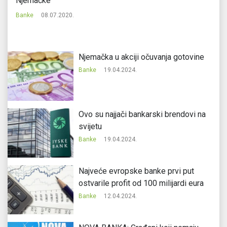
Njemačke
Ba
Banke
08.07.2020.
Njemačka u akciji očuvanja gotovine
Banke
19.04.2024.
Ovo su najjači bankarski brendovi na
svijetu
Banke
19.04.2024.
Najveće evropske banke prvi put
ostvarile profit od 100 milijardi eura
Banke
12.04.2024.