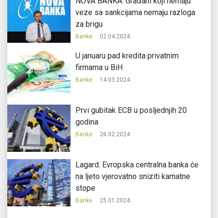
NOVA BANKA: Građani koji nemaju
veze sa sankcijama nemaju razloga
za brigu
Banke
02.04.2024.
U januaru pad kredita privatnim
firmama u BiH
Banke
14.03.2024.
Prvi gubitak ECB u posljednjih 20
godina
Banke
26.02.2024.
Lagard: Evropska centralna banka će
na ljeto vjerovatno sniziti kamatne
stope
Banke
25.01.2024.