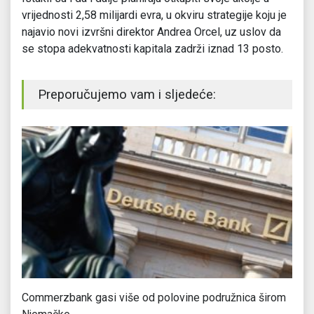
vrijednosti 2,58 milijardi evra, u okviru strategije koju je
najavio novi izvršni direktor Andrea Orcel, uz uslov da
se stopa adekvatnosti kapitala zadrži iznad 13 posto.
Preporučujemo vam i sljedeće:
ma
Commerzbank gasi više od polovine podružnica širom
Ev