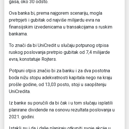
gasa, oko 30 odsto.
Ova banka bi, prema najgorem scenariju, mogla
pretrpjeti i gubitak od najviše milijardu evra na
finansijskim izvedenicama u transakcijama s ruskim
bankama.
To znači da bi UniCredit u slučaju potpunog otpisa
ruskog poslovanja pretrpio gubitak od 7,4 milijarde
evra, konstatuje Rojters.
Potpuni otpis značio bi za banku i za dva postotna
boda nižu stopu adekvatnosti kapitala nego na kraju
prošle godine, od 13,03 posto, stoji u saopštenju
UniCredita.
Iz banke su poručili da bi čak i u tom slučaju isplatili
planirane dividende na osnovu rezultata poslovanja u
2021. godini.
Istakli su i da i dalje planiraju otkupiti svoje akcije u