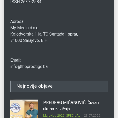
ISSN 2637-2584
Adresa:
My Media d.o.o.
Kolodvorska 11a, TC Šentada I sprat,
71000 Sarajevo, BiH
Email:
info@theprestige.ba
Najnovije objave
PREDRAG MIĆANOVIĆ: Čuvari
ukusa zavičaja
Majevica 2026
,
SPECIJAL
23.07.2026.