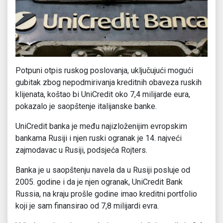
Potpuni otpis ruskog poslovanja, uključujući mogući
gubitak zbog nepodmirivanja kreditnih obaveza ruskih
klijenata, koštao bi UniCredit oko 7,4 milijarde eura,
pokazalo je saopštenje italijanske banke.
UniCredit banka je među najizloženijim evropskim
bankama Rusiji i njen ruski ogranak je 14. najveći
zajmodavac u Rusiji, podsjeća Rojters.
Banka je u saopštenju navela da u Rusiji posluje od
2005. godine i da je njen ogranak, UniCredit Bank
Russia, na kraju prošle godine imao kreditni portfolio
koji je sam finansirao od 7,8 milijardi evra.