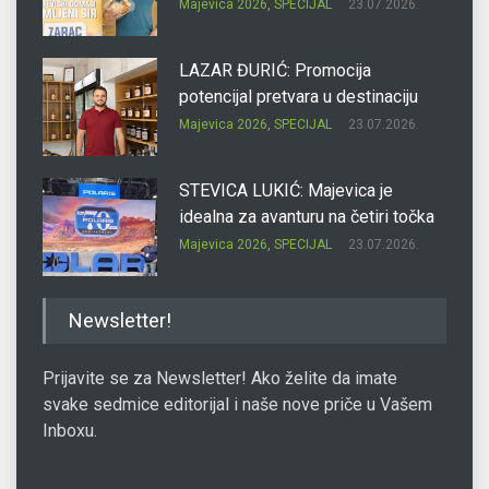
Majevica 2026
,
SPECIJAL
23.07.2026.
LAZAR ĐURIĆ: Promocija
potencijal pretvara u destinaciju
Majevica 2026
,
SPECIJAL
23.07.2026.
STEVICA LUKIĆ: Majevica je
idealna za avanturu na četiri točka
Majevica 2026
,
SPECIJAL
23.07.2026.
DRAGAN OSTOJIĆ: Moj karakter je
Newsletter!
iskovan na Majevici
Majevica 2026
,
SPECIJAL
23.07.2026.
Prijavite se za Newsletter! Ako želite da imate
svake sedmice editorijal i naše nove priče u Vašem
Inboxu.
SLAĐANA ZGONJANIN: Industrija
sa licem zajednice
Majevica 2026
,
SPECIJAL
23.07.2026.