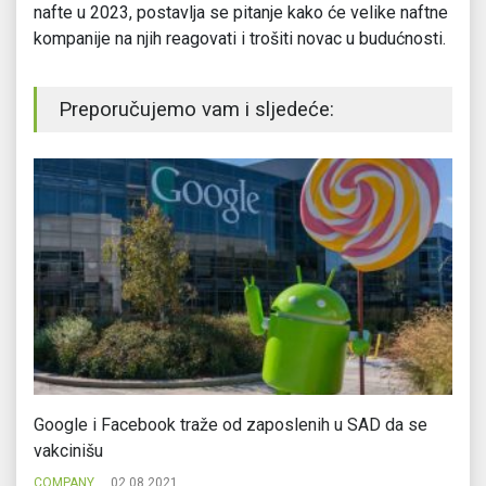
nafte u 2023, postavlja se pitanje kako će velike naftne
kompanije na njih reagovati i trošiti novac u budućnosti.
Preporučujemo vam i sljedeće:
Google i Facebook traže od zaposlenih u SAD da se
Ma
vakcinišu
k
COMPANY
02.08.2021.
C