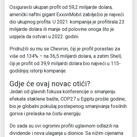
Osiguravši ukupan profit od 59,2 milijarde dolara,
američki naftni gigant ExxonMobil zabilježio je najveći
dio ukupnog profita. U 2021. kompanija je profitirala 23
milijarde dolara ili manje od polovine onoga što je
uspjela da ostvari u 2022. godini.
Pridružili su mu se Chevron, čiji je profit porastao za
više od 134% – na 36,5 milijardi dolara, a zatim Shell,
čiji je profit od 39,9 milijardi dolara bio najveći u 115-
godišnjoj istoriji kompanije.
Gdje će ovaj novac otići?
Jedan od glavnih fokusa konferencije o smanjenju
efekata staklene bašte, COP27 u Egiptu prošle godine,
bio je globalni pokušaj postepenog smanjivanja fosilnih
goriva i prelaska na čistu energiju.
Do sada su ovi ogromni profiti uglavnom odlazili na
dividende i nova ulaganja u dionice. Sa nižim cijenama