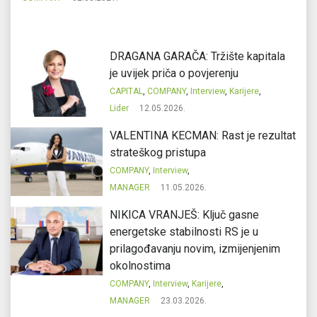
DRAGANA GARAČA: Tržište kapitala
je uvijek priča o povjerenju
CAPITAL
,
COMPANY
,
Interview
,
Karijere
,
Lider
12.05.2026.
VALENTINA KECMAN: Rast je rezultat
strateškog pristupa
COMPANY
,
Interview
,
MANAGER
11.05.2026.
NIKICA VRANJEŠ: Ključ gasne
energetske stabilnosti RS je u
prilagođavanju novim, izmijenjenim
okolnostima
COMPANY
,
Interview
,
Karijere
,
MANAGER
23.03.2026.