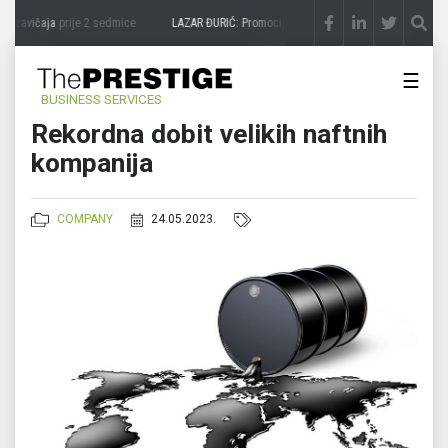
 zavičaja
prije 2 sedmice
LAZAR ĐURIĆ: Promocija potencijal pretvara u destinaciju
☰
BUSINESS SERVICES
Rekordna dobit velikih naftnih
kompanija
COMPANY
24.05.2023.