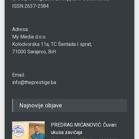
ISSN 2637-2584
Adresa:
My Media d.o.o.
Kolodvorska 11a, TC Šentada I sprat,
71000 Sarajevo, BiH
Email:
info@theprestige.ba
Najnovije objave
PREDRAG MIĆANOVIĆ: Čuvari
ukusa zavičaja