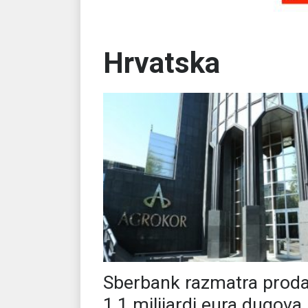
Hrvatska
Sberbank razmatra proda
1,1 milijardi eura dugova