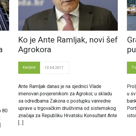
Ko je Ante Ramljak, novi šef
Gr
a
Agrokora
pu
Karijere
Tr
10.04.2017.
Ante Ramljak danas je na sjednici Vlade
Prol
imenovan povjerenikom za Agrokor, u skladu
u sv
sa odredbama Zakona o postupku vanredne
bank
uprave u trgovačkim društvima od sistemskog
Port
o 80
značaja za Republiku Hrvatsku Konsultant Ante
isto
t
[...]
]