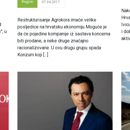
Region
07.04.2017.
Nako
Hrva
Restrukturisanje Agrokora imaće velike
d
Ivic
posljedice na hrvatsku ekonomiju Moguće je
”, u
i do
da će pojedine kompanije iz sastava koncerna
akti
biti prodane, a neke druge značajno
racionalizovane. U ovu drugu grupu spada
Konzum koji [...]