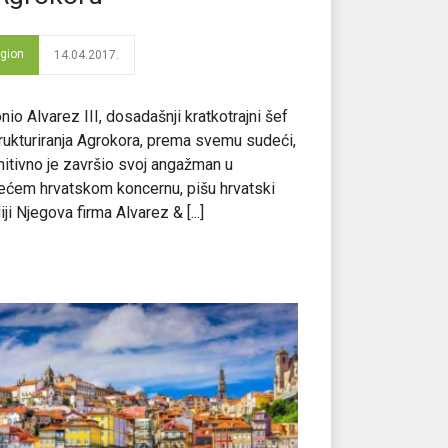
gion
14.04.2017.
nio Alvarez III, dosadašnji kratkotrajni šef
rukturiranja Agrokora, prema svemu sudeći,
nitivno je završio svoj angažman u
ećem hrvatskom koncernu, pišu hrvatski
ji Njegova firma Alvarez & [...]