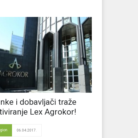
nke i dobavljači traže
tiviranje Lex Agrokor!
gion
06.04.2017.