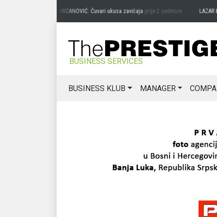
PREDRAG MIĆANOVIĆ: Čuvari ukusa zavičaja
prije 2 sedmice
LAZAR ĐURIĆ: P
BUSINESS SERVICES
BUSINESS KLUB
MANAGER
COMPA