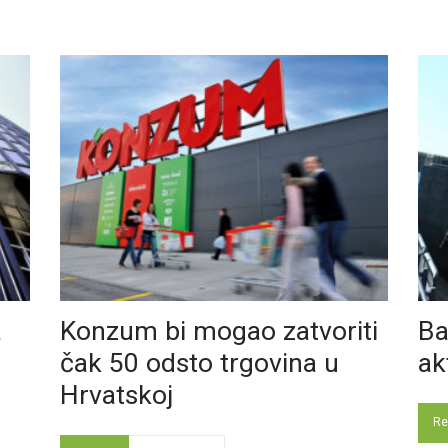
a
Konzum bi mogao zatvoriti
Ba
čak 50 odsto trgovina u
ak
Hrvatskoj
Re