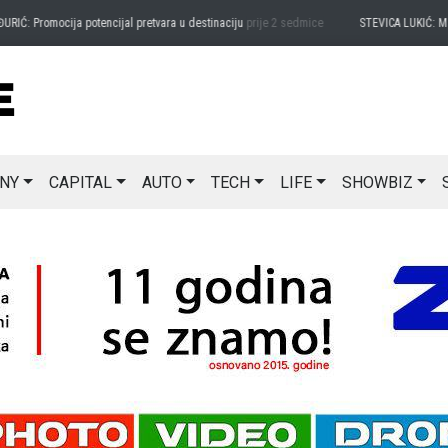
romocija potencijal pretvara u destinaciju
prije 2 sedmice
STEVICA LUKIĆ: Majevica 
NY
CAPITAL
AUTO
TECH
LIFE
SHOWBIZ