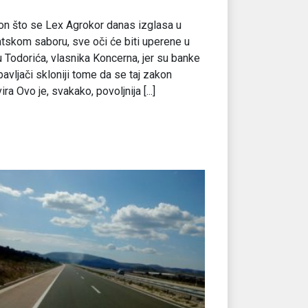
n što se Lex Agrokor danas izglasa u
tskom saboru, sve oči će biti uperene u
u Todorića, vlasnika Koncerna, jer su banke
bavljači skloniji tome da se taj zakon
vira Ovo je, svakako, povoljnija [...]