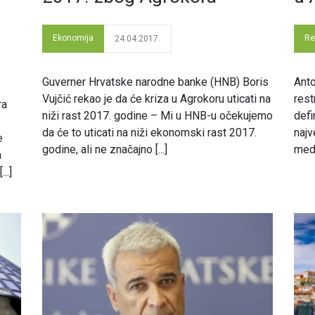
Ekonomija
Re
24.04.2017.
Guverner Hrvatske narodne banke (HNB) Boris
Anto
Vujčić rekao je da će kriza u Agrokoru uticati na
rest
ra
niži rast 2017. godine – Mi u HNB-u očekujemo
defi
da će to uticati na niži ekonomski rast 2017.
najv
e
godine, ali ne značajno [...]
medi
a
..]