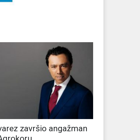
varez završio angažman
Agrokoru