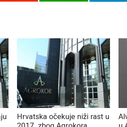
ju
Hrvatska očekuje niži rast u
Al
2017. zbog Agrokora
u 