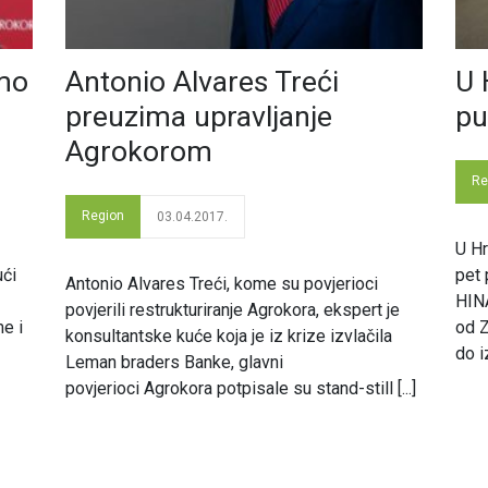
emo
Antonio Alvares Treći
U 
preuzima upravljanje
pu
Agrokorom
Re
Region
03.04.2017.
U Hr
ući
pet 
Antonio Alvares Treći, kome su povjerioci
HINA
povjerili restrukturiranje Agrokora, ekspert je
me i
od Z
konsultantske kuće koja je iz krize izvlačila
do i
Leman braders Banke, glavni
povjerioci Agrokora potpisale su stand-still [...]