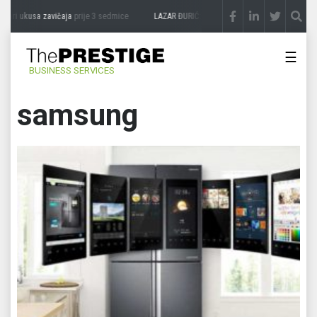
usa zavičaja
prije 3 sedmice
LAZAR ĐURIĆ: Promocija potencijal pretvara u destinac
☰
BUSINESS SERVICES
samsung