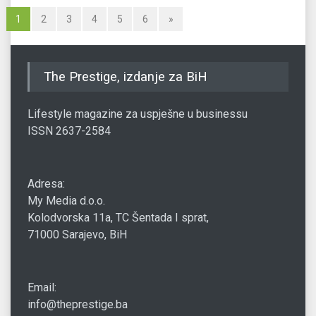
1
2
3
4
5
6
»
The Prestige, izdanje za BiH
Lifestyle magazine za uspješne u businessu
ISSN 2637-2584
Adresa:
My Media d.o.o.
Kolodvorska 11a, TC Šentada I sprat,
71000 Sarajevo, BiH
Email:
info@theprestige.ba