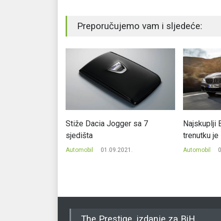
Preporučujemo vam i sljedeće:
 Elantru u TCR
Stiže Dacia Jogger sa 7
Najskuplj
sjedišta
trenutku j
.2020.
Automobil
01.09.2021.
Automobil
0
The Prestige, izdanje za BiH