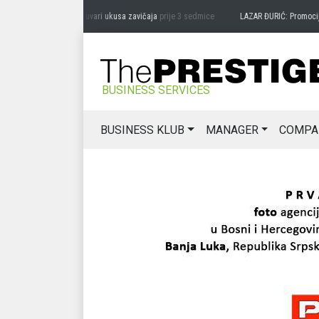
RAG MIĆANOVIĆ: Čuvari ukusa zavičaja
prije 3 sedmice
LAZAR ĐURIĆ: Promocija pot
BUSINESS SERVICES
BUSINESS KLUB
MANAGER
COMPA