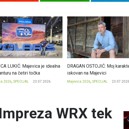
CA LUKIĆ: Majevica je idealna
DRAGAN OSTOJIĆ: Moj karakte
nturu na četiri točka
iskovan na Majevici
ca 2026
,
SPECIJAL
23.07.2026.
Majevica 2026
,
SPECIJAL
23.07.2026
Impreza WRX tek