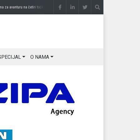
 avanturu na četiri točka
prije 3 sedmice
DRAGAN OSTOJIĆ: Moj karakter je iskovan
SPECIJAL
O NAMA