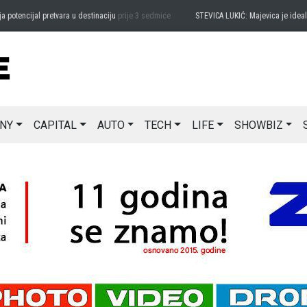
encijal pretvara u destinaciju
prije 3 sedmice
STEVICA LUKIĆ: Majevica je idealna za
NY
CAPITAL
AUTO
TECH
LIFE
SHOWBIZ