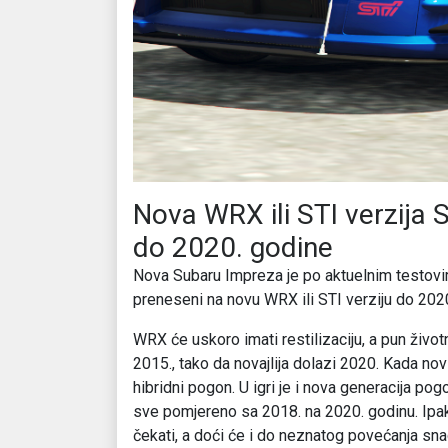
Nova WRX ili STI verzija 
do 2020. godine
Nova Subaru Impreza je po aktuelnim testovim
preneseni na novu WRX ili STI verziju do 202
WRX će uskoro imati restilizaciju, a pun život
2015., tako da novajlija dolazi 2020. Kada nov
hibridni pogon. U igri je i nova generacija pog
sve pomjereno sa 2018. na 2020. godinu. Ipa
čekati, a doći će i do neznatog povećanja sna