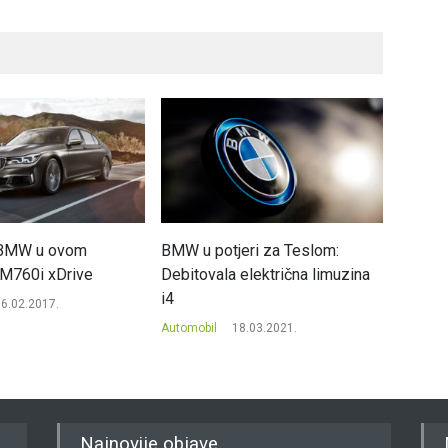
i BMW u ovom
BMW u potjeri za Teslom:
Dacia d
e M760i xDrive
Debitovala električna limuzina
Jeftini
i4
Evropu
6.02.2017.
Automobil
18.03.2021.
Automob
Najnovije objave