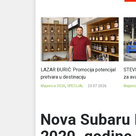
Ć: Čuvari ukusa
LAZAR ĐURIĆ: Promocija potencijal
STEVI
pretvara u destinaciju
za ava
23.07.2026.
Majevica 2026
,
SPECIJAL
23.07.2026.
Majevi
Nova Subaru 