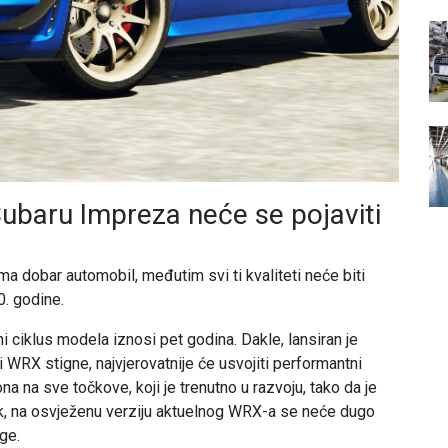
Subaru Impreza neće se pojaviti
a dobar automobil, međutim svi ti kvaliteti neće biti
0. godine.
ni ciklus modela iznosi pet godina. Dakle, lansiran je
i WRX stigne, najvjerovatnije će usvojiti performantni
ona na sve točkove, koji je trenutno u razvoju, tako da je
k, na osvježenu verziju aktuelnog WRX-a se neće dugo
ge.