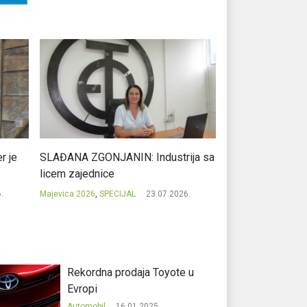
r je
SLAĐANA ZGONJANIN: Industrija sa
NIKOLA GAVRIĆ: L
licem zajednice
regionalni uspje
.
Majevica 2026
,
SPECIJAL
23.07.2026.
Majevica 2026
,
SPEC
Rekordna prodaja Toyote u
Evropi
Automobil
16.01.2025.