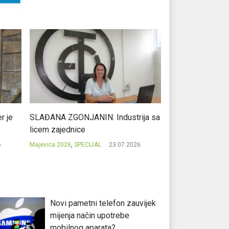
r je
SLAĐANA ZGONJANIN: Industrija sa
NIKOLA GAVRIĆ: L
licem zajednice
regionalni uspje
.
Majevica 2026
,
SPECIJAL
23.07.2026.
Majevica 2026
,
SPEC
Novi pametni telefon zauvijek
mijenja način upotrebe
mobilnog aparata?