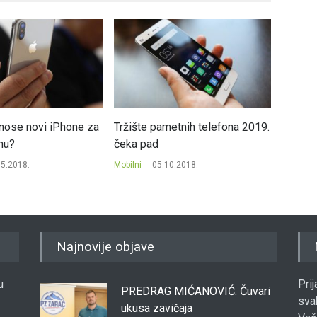
nose novi iPhone za
Tržište pametnih telefona 2019.
Silicij
nu?
čeka pad
razvio 
05.2018.
Mobilni
05.10.2018.
Mobilni
Najnovije objave
u
Pri
PREDRAG MIĆANOVIĆ: Čuvari
sva
ukusa zavičaja