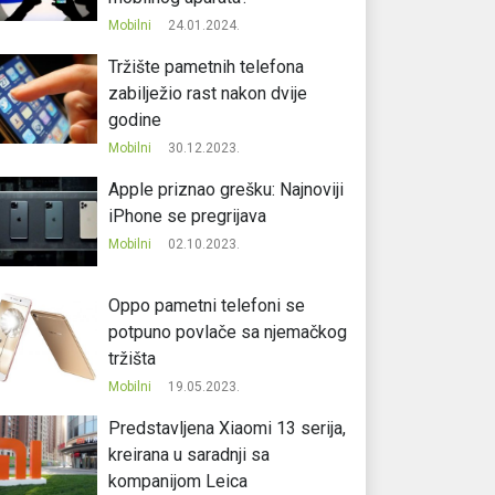
Mobilni
24.01.2024.
Tržište pametnih telefona
zabilježio rast nakon dvije
godine
Mobilni
30.12.2023.
Apple priznao grešku: Najnoviji
iPhone se pregrijava
Mobilni
02.10.2023.
Oppo pametni telefoni se
potpuno povlače sa njemačkog
tržišta
Mobilni
19.05.2023.
Predstavljena Xiaomi 13 serija,
kreirana u saradnji sa
kompanijom Leica