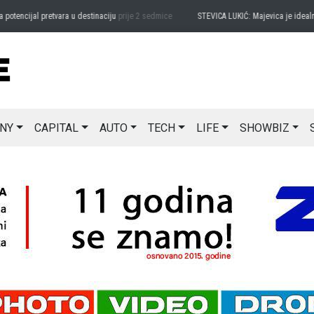
encijal pretvara u destinaciju
prije 2 sedmice
STEVICA LUKIĆ: Majevica je idealna za
NY
CAPITAL
AUTO
TECH
LIFE
SHOWBIZ