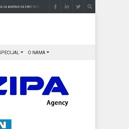
 avanturu na četiri točka
prije 2 sedmice
DRAGAN OSTOJIĆ: Moj karakter je iskovan
SPECIJAL
O NAMA