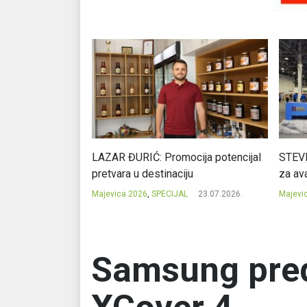
Ć: Čuvari ukusa
LAZAR ĐURIĆ: Promocija potencijal
STEVI
pretvara u destinaciju
za ava
23.07.2026.
Majevica 2026
,
SPECIJAL
23.07.2026.
Majevi
Samsung pred