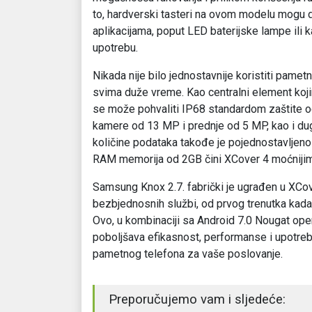
to, hardverski tasteri na ovom modelu mogu 
aplikacijama, poput LED baterijske lampe ili 
upotrebu.
Nikada nije bilo jednostavnije koristiti pamet
svima duže vreme. Kao centralni element koj
se može pohvaliti IP68 standardom zaštite o
kamere od 13 MP i prednje od 5 MP, kao i dug
količine podataka takođe je pojednostavljeno
RAM memorija od 2GB čini XCover 4 moćnijim –
Samsung Knox 2.7. fabrički je ugrađen u XCo
bezbjednosnih službi, od prvog trenutka kada 
Ovo, u kombinaciji sa Android 7.0 Nougat op
poboljšava efikasnost, performanse i upotrebl
pametnog telefona za vaše poslovanje.
Preporučujemo vam i sljedeće: