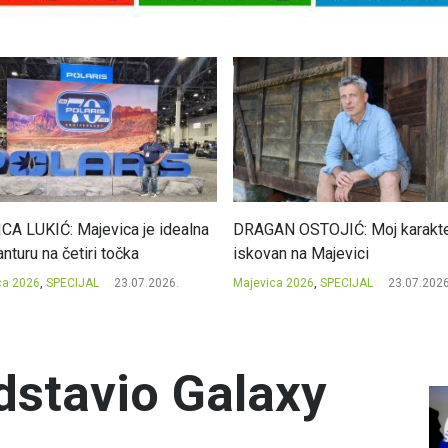
CA LUKIĆ: Majevica je idealna
DRAGAN OSTOJIĆ: Moj karakte
nturu na četiri točka
iskovan na Majevici
ca 2026
,
SPECIJAL
23.07.2026.
Majevica 2026
,
SPECIJAL
23.07.2026
stavio Galaxy