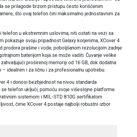
da se prilagode brzom pristupu često korišćenim
kamere, što ovaj telefon čini maksimalno jednostavnim za
ni telefon u ekstremnim uslovima, niti ostati na vezi sa
im pokazuje svoju pripadnost Galaxy korjenima, XCover 4
d prodora prašine i vode, poboljšanom rezolucijom zadnje
otrajnom baterijom koja se može vaditi. Čuvanje velike
 zahvaljujući proširenoj memoriji od 16 GB, dok dodatna
 idealnim i za ličnu i za profesionalnu upotrebu.
ver 4 i donosi bezbjednost na nivou standarda
se telefon uključi, pomoću svoje višeslojne platforme.
erativnim sistemom i MIL-STD 810G sertifikatom
jivost, čime XCover 4 postaje najbolji robustni izbor