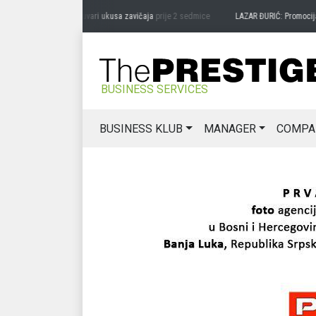
RAG MIĆANOVIĆ: Čuvari ukusa zavičaja
prije 2 sedmice
LAZAR ĐURIĆ: Promocija pot
BUSINESS SERVICES
BUSINESS KLUB
MANAGER
COMPA