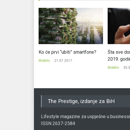
 svoj brend
Ko će prvi “ubiti” smartfone?
Šta sve do
or
2019. godi
Mobilni
21.07.2017.
20.
Mobilni
30.
The Prestige, izdanje za BiH
Lifestyle magazine za uspješne u business
ISSN 2637-2584