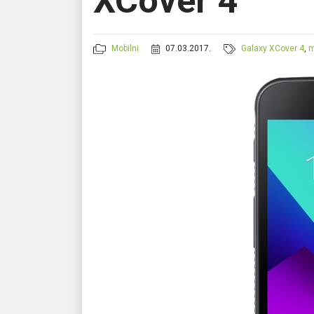
XCover 4
Mobilni
07.03.2017.
Galaxy XCover 4
,
m