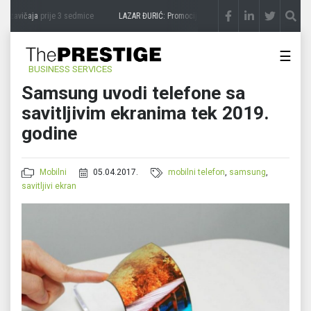
 zavičaja
prije 3 sedmice
LAZAR ĐURIĆ: Promocija potencijal pretvara u destinaciju
☰
BUSINESS SERVICES
Samsung uvodi telefone sa
savitljivim ekranima tek 2019.
godine
Mobilni
05.04.2017.
mobilni telefon
,
samsung
,
savitljivi ekran