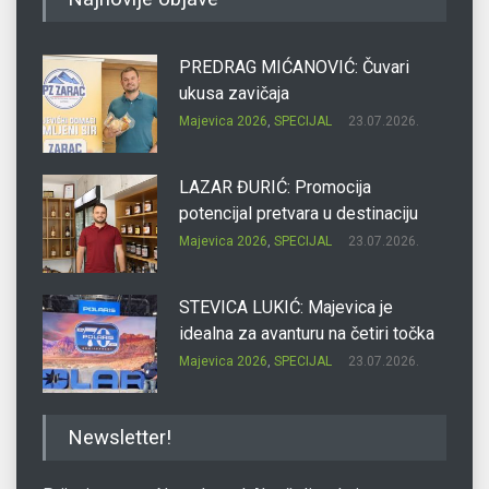
PREDRAG MIĆANOVIĆ: Čuvari
ukusa zavičaja
Majevica 2026
,
SPECIJAL
23.07.2026.
LAZAR ĐURIĆ: Promocija
potencijal pretvara u destinaciju
Majevica 2026
,
SPECIJAL
23.07.2026.
STEVICA LUKIĆ: Majevica je
idealna za avanturu na četiri točka
Majevica 2026
,
SPECIJAL
23.07.2026.
DRAGAN OSTOJIĆ: Moj karakter je
Newsletter!
iskovan na Majevici
Majevica 2026
,
SPECIJAL
23.07.2026.