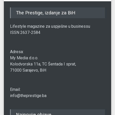
The Prestige, izdanje za BiH
Lifestyle magazine za uspješne u businessu
ISSN 2637-2584
Adresa:
My Media d.o.o.
Kolodvorska 11a, TC Šentada I sprat,
71000 Sarajevo, BiH
Email:
info@theprestige.ba
Najnovije objave