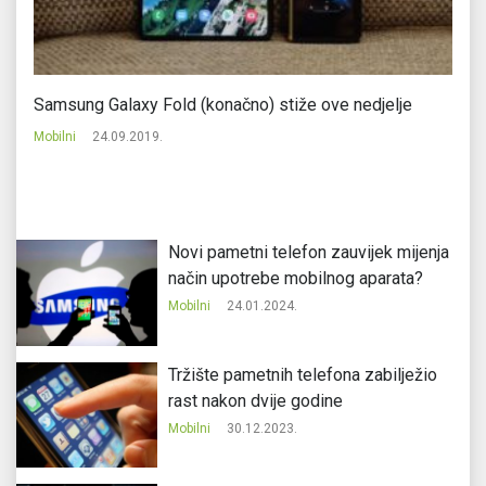
Samsung Galaxy Fold (konačno) stiže ove nedjelje
No
Mobilni
24.09.2019.
Mo
Novi pametni telefon zauvijek mijenja
način upotrebe mobilnog aparata?
Mobilni
24.01.2024.
Tržište pametnih telefona zabilježio
rast nakon dvije godine
Mobilni
30.12.2023.