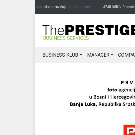
DRAG MIĆANOVIĆ: Čuvari ukusa zavičaja
prije 2 sedmice
LAZAR ĐURIĆ: Promocija pot
BUSINESS SERVICES
BUSINESS KLUB
MANAGER
COMPA