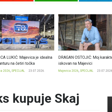
CA LUKIĆ: Majevica je idealna
DRAGAN OSTOJIĆ: Moj karakte
nturu na četiri točka
iskovan na Majevici
ca 2026
,
SPECIJAL
23.07.2026.
Majevica 2026
,
SPECIJAL
23.07.2026
s kupuje Skaj