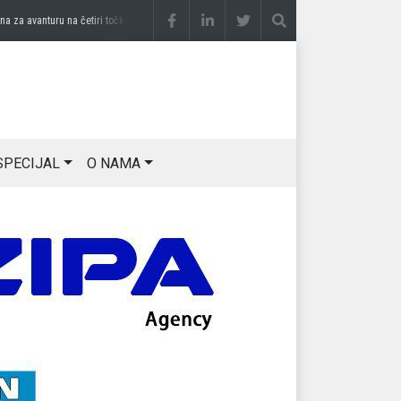
a avanturu na četiri točka
prije 2 sedmice
DRAGAN OSTOJIĆ: Moj karakter je iskovan
SPECIJAL
O NAMA