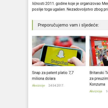
ličnosti 2011. godine koje je organizovao Mer
poslije toga ugašen. Nezadovoljstvo zbog pr
Preporučujemo vam i sljedeće:
plikaciju Shazam
Snap za patent platio 7,7
Britanski 
miliona dolara
za preuzim
Konzuma
2017.
Akvizicije
24.04.2017.
Akvizicije
1