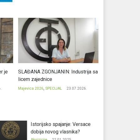
r je
SLAĐANA ZGONJANIN: Industrija sa
NIKOLA GAVRIĆ: L
licem zajednice
regionalni uspje
.
Majevica 2026
,
SPECIJAL
23.07.2026.
Majevica 2026
,
SPEC
Istorijsko spajanje: Versace
dobija novog vlasnika?
Akvizicije
22.01.2025.