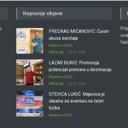
Najnovije objave
u
Pri
PREDRAG MIĆANOVIĆ: Čuvari
sva
ukusa zavičaja
Vaš
Majevica 2026
,
SPECIJAL
23.07.2026.
LAZAR ĐURIĆ: Promocija
potencijal pretvara u destinaciju
Majevica 2026
,
SPECIJAL
23.07.2026.
STEVICA LUKIĆ: Majevica je
idealna za avanturu na četiri
točka
Majevica 2026
,
SPECIJAL
23.07.2026.
DRAGAN OSTOJIĆ: Moj