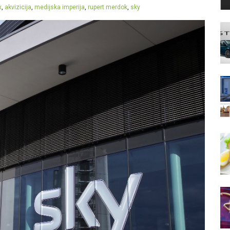
x
,
akvizicija
,
medijska imperija
,
rupert merdok
,
sky