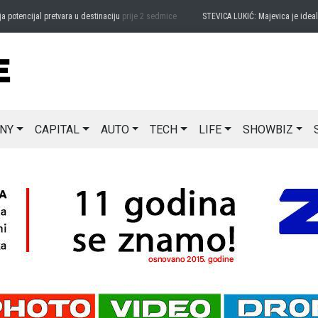
encijal pretvara u destinaciju
prije 2 sedmice
STEVICA LUKIĆ: Majevica je idealna z
NY
CAPITAL
AUTO
TECH
LIFE
SHOWBIZ