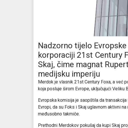
Nadzorno tijelo Evropske 
korporaciji 21st Century F
Skaj, čime magnat Rupert
medijsku imperiju
Merdok je vlasnik 21st Century Foxa, a već po
koja posluje širom Evrope, uključujući Veliku Bri
Evropska komisija je saopštila da transakcija
Evropi, da su Foks i Skaj uglavnom aktivni na 
međusobno takmiče.
Prethodni Merdokov pokušaj da kupi Skaj pro