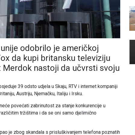
unije odobrilo je američkoj
ox da kupi britansku televiziju
 Merdok nastoji da učvrsti svoju
sjeduje 39 odsto udjela u Skaju, RTV i internet kompaniji
taniju, Austriju, Njemačku, Italiju i Irsku.
 neće povećati zabrinutost za stanje konkurencije u
različitim tržištima i da se oni samo djelimično
pao je zbog skandala s prisluškivanjem telefona poznatih