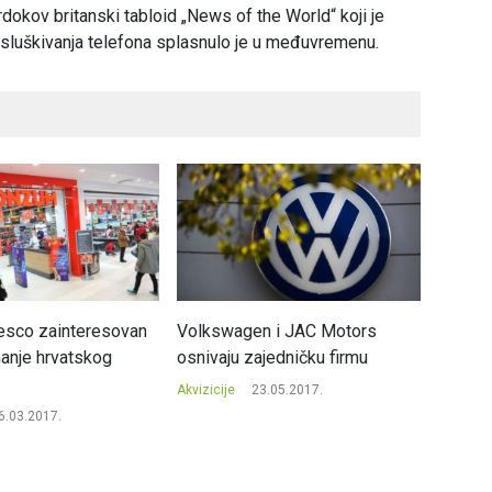
dokov britanski tabloid „News of the World“ koji je
isluškivanja telefona splasnulo je u međuvremenu.
Tesco zainteresovan
Volkswagen i JAC Motors
Sloven
anje hrvatskog
osnivaju zajedničku firmu
crnogo
Akvizicije
23.05.2017.
Akvizicij
6.03.2017.