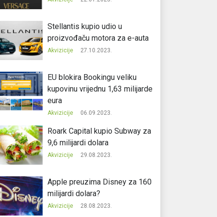
Stellantis kupio udio u
proizvođaču motora za e-auta
Akvizicije
27.10.2023.
EU blokira Bookingu veliku
kupovinu vrijednu 1,63 milijarde
eura
Akvizicije
06.09.2023.
Roark Capital kupio Subway za
9,6 milijardi dolara
Akvizicije
29.08.2023.
Apple preuzima Disney za 160
milijardi dolara?
Akvizicije
28.08.2023.