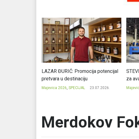
Ć: Čuvari ukusa
LAZAR ĐURIĆ: Promocija potencijal
STEVI
pretvara u destinaciju
za ava
23.07.2026.
Majevica 2026
,
SPECIJAL
23.07.2026.
Majevi
Merdokov Fok