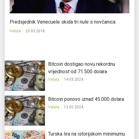
m
Predsjednik Venecuele skida tri nule s novčanica
Iz
Valuta
23.03.2018.
Va
Bitcoin dostigao novu rekordnu
vrijednost od 71.500 dolara
Valuta
14.03.2024.
Bitcoin ponovo iznad 45.000 dolara
Valuta
12.02.2024.
Turska lira na istorijskom minimumu