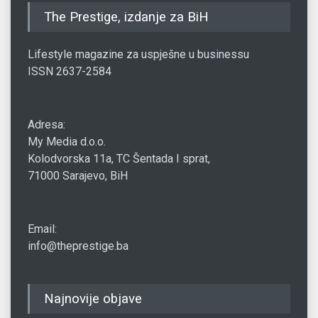
The Prestige, izdanje za BiH
Lifestyle magazine za uspješne u businessu
ISSN 2637-2584
Adresa:
My Media d.o.o.
Kolodvorska 11a, TC Šentada I sprat,
71000 Sarajevo, BiH
Email:
info@theprestige.ba
Najnovije objave