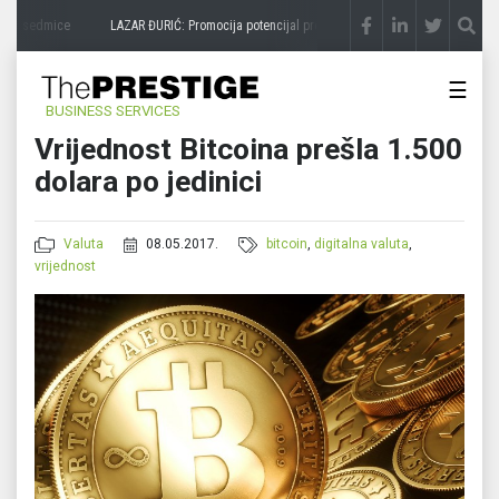
e 3 sedmice
LAZAR ĐURIĆ: Promocija potencijal pretvara u destinaciju
prije 3 sedmic
☰
BUSINESS SERVICES
Vrijednost Bitcoina prešla 1.500
dolara po jedinici
Valuta
08.05.2017.
bitcoin
,
digitalna valuta
,
vrijednost