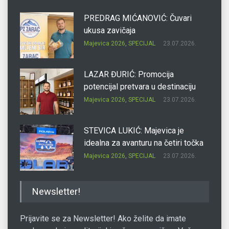
PREDRAG MIĆANOVIĆ: Čuvari
ukusa zavičaja
Majevica 2026
,
SPECIJAL
23.07.2026.
LAZAR ĐURIĆ: Promocija
potencijal pretvara u destinaciju
Majevica 2026
,
SPECIJAL
23.07.2026.
STEVICA LUKIĆ: Majevica je
idealna za avanturu na četiri točka
Majevica 2026
,
SPECIJAL
23.07.2026.
DRAGAN OSTOJIĆ: Moj karakter je
Newsletter!
iskovan na Majevici
Majevica 2026
,
SPECIJAL
23.07.2026.
Prijavite se za Newsletter! Ako želite da imate