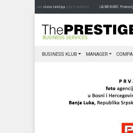
DRAG MIĆANOVIĆ: Čuvari ukusa zavičaja
prije 3 sedmice
LAZAR ĐURIĆ: Promocija pot
BUSINESS SERVICES
BUSINESS KLUB
MANAGER
COMPA