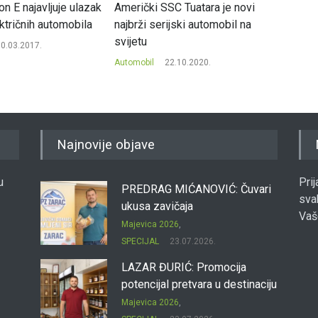
n E najavljuje ulazak
Američki SSC Tuatara je novi
Folksva
ektričnih automobila
najbrži serijski automobil na
povlač
svijetu
0.03.2017.
Automob
Automobil
22.10.2020.
Najnovije objave
u
Pri
PREDRAG MIĆANOVIĆ: Čuvari
sva
ukusa zavičaja
Vaš
Majevica 2026
,
SPECIJAL
23.07.2026.
LAZAR ĐURIĆ: Promocija
potencijal pretvara u destinaciju
Majevica 2026
,