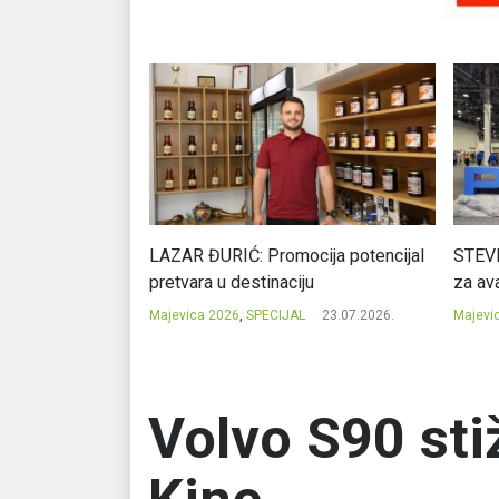
Ć: Čuvari ukusa
LAZAR ĐURIĆ: Promocija potencijal
STEVI
pretvara u destinaciju
za ava
23.07.2026.
Majevica 2026
,
SPECIJAL
23.07.2026.
Majevi
Volvo S90 sti