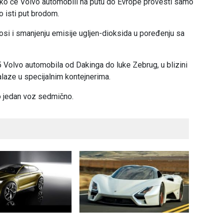
ako će Volvo automobili na putu do Evrope provesti samo
o isti put brodom.
si i smanjenju emisije ugljen-dioksida u poređenju sa
 Volvo automobila od Dakinga do luke Zebrug, u blizini
nalaze u specijalnim kontejnerima.
po jedan voz sedmično.