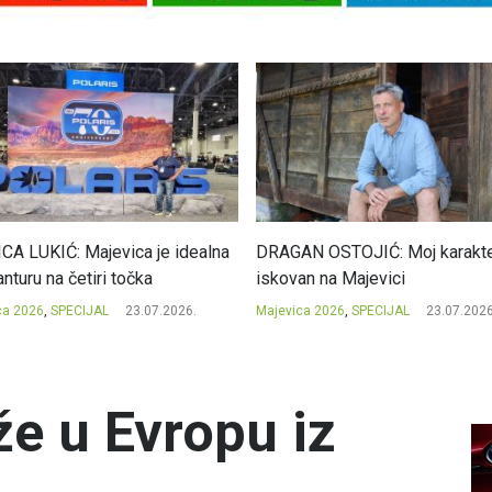
CA LUKIĆ: Majevica je idealna
DRAGAN OSTOJIĆ: Moj karakte
nturu na četiri točka
iskovan na Majevici
ca 2026
,
SPECIJAL
23.07.2026.
Majevica 2026
,
SPECIJAL
23.07.2026
že u Evropu iz