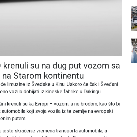
0 krenuli su na dug put vozom sa
 na Starom kontinentu
će limuzine iz Švedske u Kinu. Uskoro će čak i Šveđani
čeno vozilo dobijati iz kineske fabrike u Dakingu.
ini krenuli su ka Evropi – vozom, a ne brodom, kao što bi
 automobila koji svoja vozila iz te zemlje na evropski
denim putem.
 jeste skraćenje vremena transporta automobila, a