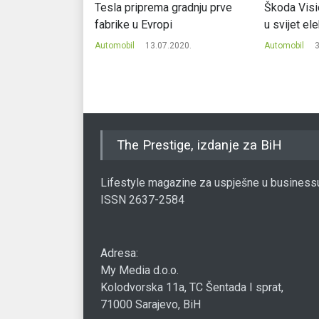
auto sa
Tesla priprema gradnju prve
Škoda Visio
vratima
fabrike u Evropi
u svijet el
.2017.
Automobil
13.07.2020.
Automobil
3
The Prestige, izdanje za BiH
Lifestyle magazine za uspješne u business
ISSN 2637-2584
Adresa:
My Media d.o.o.
Kolodvorska 11a, TC Šentada I sprat,
71000 Sarajevo, BiH