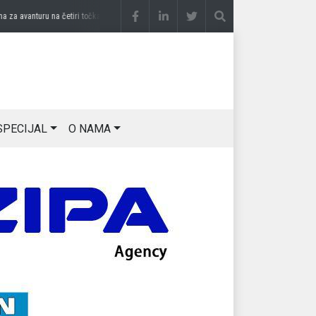
a avanturu na četiri točka
prije 3 sedmice
DRAGAN OSTOJIĆ: Moj karakter je iskovan
SPECIJAL
O NAMA