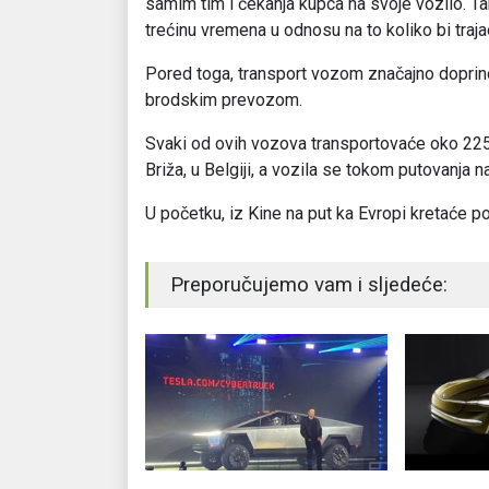
samim tim i čekanja kupca na svoje vozilo. T
trećinu vremena u odnosu na to koliko bi traja
Pored toga, transport vozom značajno doprino
brodskim prevozom.
Svaki od ovih vozova transportovaće oko 225
Briža, u Belgiji, a vozila se tokom putovanja 
U početku, iz Kine na put ka Evropi kretaće 
Preporučujemo vam i sljedeće: