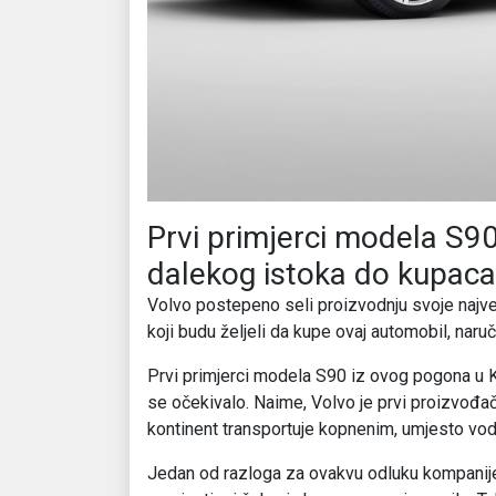
Prvi primjerci modela S9
dalekog istoka do kupaca
Volvo postepeno seli proizvodnju svoje najve
koji budu željeli da kupe ovaj automobil, naru
Prvi primjerci modela S90 iz ovog pogona u K
se očekivalo. Naime, Volvo je prvi proizvođač
kontinent transportuje kopnenim, umjesto vo
Jedan od razloga za ovakvu odluku kompanije