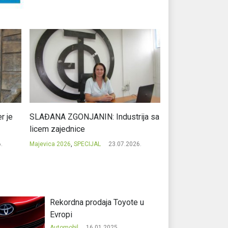
r je
SLAĐANA ZGONJANIN: Industrija sa
NIKOLA GAVRIĆ: L
licem zajednice
regionalni uspje
.
Majevica 2026
,
SPECIJAL
23.07.2026.
Majevica 2026
,
SPEC
Rekordna prodaja Toyote u
Evropi
Automobil
16.01.2025.