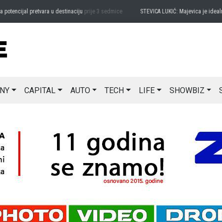
encijal pretvara u destinaciju
prije 3 sedmice
STEVICA LUKIĆ: Majevica je idealna z
NY
CAPITAL
AUTO
TECH
LIFE
SHOWBIZ