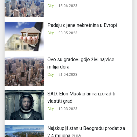
City
15.06.2023.
Padaju cijene nekretnina u Evropi
City
03.05.2023.
Ovo su gradovi gdje živi najviše
milijardera
City
21.04.2023.
SAD: Elon Musk planira izgraditi
vlastiti grad
City
10.03.2023.
Najskuplji stan u Beogradu prodat za
2,4 miliona eura