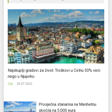
Najskuplji gradovi za život: Troškovi u Cirihu 30% veći
Ko
nego u Njujorku
Ev
City
20.07.2022.
Ci
Prosječna stanarina na Menhetnu
skočila na 5.000 eura