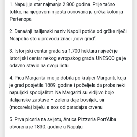
1. Napulj je star najmanje 2.800 godina. Prije tačno
toliko, na njegovom mjestu osnovana je grčka kolonija
Partenopa.
2. Današnji italijanski naziv Napoli potiče od grčke riječi
Neapolis što u prevodu znači „novi grad“.
3. Istorijski centar grada sa 1.700 hektara najveći je
istorijski centar nekog evropskog grada. UNESCO ga je
odavno stavio na svoju listu.
4. Pica Margarita ime je dobila po kraljici Margariti, koja
je grad posjetila 1889. godine i poželjela da proba neki
napuljski specijalitet. Na Margariti su vidljive boje
italijanske zastave – zelenu daje bosiljak, sir
(mocarela) bijelu, a sos od paradajza crvenu.
5. Prva piceria na svijetu, Antica Pizzeria Port’Alba
otvorena je 1830. godine u Napulju.