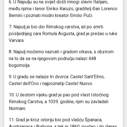
6. U Napulju su na svijet došli mnogi slavni Italijani,
među njima i tenor Enriko Karuzo, graditelj Đan Lorenco
Bernini i poznati modni kreator Emilio Puči.
7. Napulj je bio dio Rimskog carstva, ali po smrti
posljednjeg cara Romula Avgusta, grad je prešao u ruke
Varvara.
8. Napulj možemo nazvati i gradom crkava, s obzirom
na to da se na njegovom području nalazi 448
bogomolja.
9. U gradu se nalaze tri dvorca: Castel Sant’Elmo,
Castel dell’Ovo i najpoznatiji Castel Nuovo.
10. U šestom vijeku grad je pao pod vlast Istočnog
Rimskog Carstva, a 1039. godine, njim su zavladali
Normani.
11. Grad je kroz istoriju bio pod vlašću Španaca,
Austrijanaca i Burbona, a tek je 1860. postao i do danas