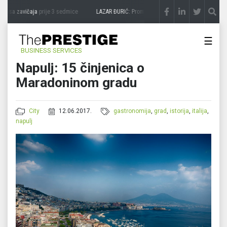
kusa zavičaja
prije 3 sedmice
LAZAR ĐURIĆ: Promocija potencijal pretvara u destinac
☰
BUSINESS SERVICES
Napulj: 15 činjenica o
Maradoninom gradu
City
12.06.2017.
gastronomija
,
grad
,
istorija
,
italija
,
napulj