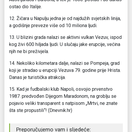
ostao dio Italije.
12. Žičara u Napulju jedna je od najdužih svjetskih linija,
a godišnje preveze više od 10 miliona ljudi.
13. U blizini grada nalazi se aktivni vulkan Vezuv, ispod
kog živi 600 hiljada ljudi. U slučaju jake erupcije, većina
njih ne bi preživjela.
14. Nekoliko kilometara dalje, nalazi se Pompeja, grad
koji je stradao u erupciji Vezuva 79. godine prije Hrista.
Danas je turistička atrakcija.
15. Kad je fudbalski klub Napoli, osvojio prvenstvo
1987. predvođen Dijegom Maradonom, na groblju se
pojavio veliki transparent s natpisom „Mrtvi, ne znate
šta ste propustili“! (Dnevnik.hr)
Preporučujemo vam i sljedeće: