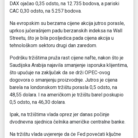
DAX ojačao 0,35 odsto, na 12.735 bodova, a pariski
CAC 0,30 odsto, na 5.257 bodova.
Na evropskim su berzama cijene akcija jutros porasle,
uprkos jučerašnjem padu berzanskih indeksa na Wall
Streetu, što je bila posljedica pada cijena akcija u
tehnološkom sektoru drugi dan zaredom.
Podršku tržištima pruža rast cijene nafte, nakon što je
Saudijska Arabija najavila smanjenje isporuka klijentima,
što upućuje na zaključak da se drži OPEC-ovog
dogovora o smanjenju proizvodnje. Jutros je cijena
barela na londonskom tržištu porasla 0,5 odsto, na
48,55 dolara. I na američkom je tržištu barel poskupio
0,5 odsto, na 46,30 dolara.
Ipak, na tržištima vlada oprez jer danas počinje
dvodnevna sjednica čelnika američke centralne banke.
Na tržištu vlada uvjerenje da će Fed povećati ključne