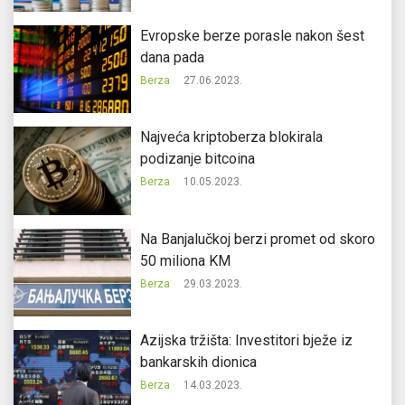
Evropske berze porasle nakon šest
dana pada
Berza
27.06.2023.
Najveća kriptoberza blokirala
podizanje bitcoina
Berza
10.05.2023.
Na Banjalučkoj berzi promet od skoro
50 miliona KM
Berza
29.03.2023.
Azijska tržišta: Investitori bježe iz
bankarskih dionica
Berza
14.03.2023.