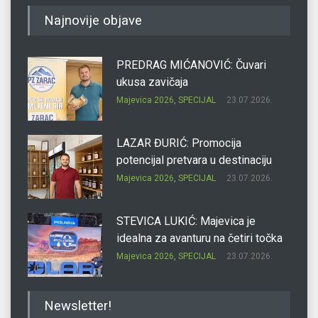
Najnovije objave
PREDRAG MIĆANOVIĆ: Čuvari
ukusa zavičaja
Majevica 2026
,
SPECIJAL
23.07.2026.
LAZAR ĐURIĆ: Promocija
potencijal pretvara u destinaciju
Majevica 2026
,
SPECIJAL
23.07.2026.
STEVICA LUKIĆ: Majevica je
idealna za avanturu na četiri točka
Majevica 2026
,
SPECIJAL
23.07.2026.
DRAGAN OSTOJIĆ: Moj karakter je
Newsletter!
iskovan na Majevici