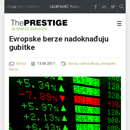
 zavičaja
prije 3 sedmice
LAZAR ĐURIĆ: Promocija potencijal pretvara u destinaciju
☰
BUSINESS SERVICES
Evropske berze nadoknađuju
gubitke
Berza
13.06.2017.
berza
,
cijena akcija
,
evropske
berze