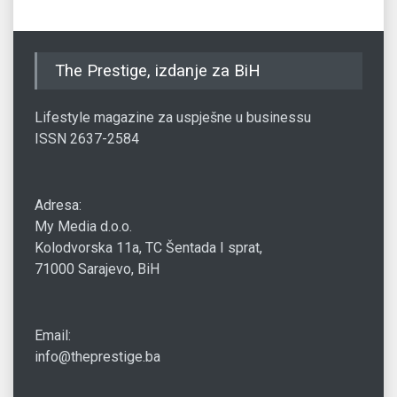
The Prestige, izdanje za BiH
Lifestyle magazine za uspješne u businessu
ISSN 2637-2584
Adresa:
My Media d.o.o.
Kolodvorska 11a, TC Šentada I sprat,
71000 Sarajevo, BiH
Email:
info@theprestige.ba