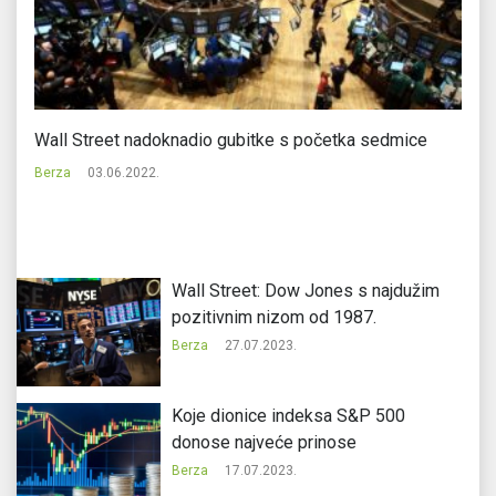
Wall Street nadoknadio gubitke s početka sedmice
Me
Berza
03.06.2022.
Be
Wall Street: Dow Jones s najdužim
pozitivnim nizom od 1987.
Berza
27.07.2023.
Koje dionice indeksa S&P 500
donose najveće prinose
Berza
17.07.2023.