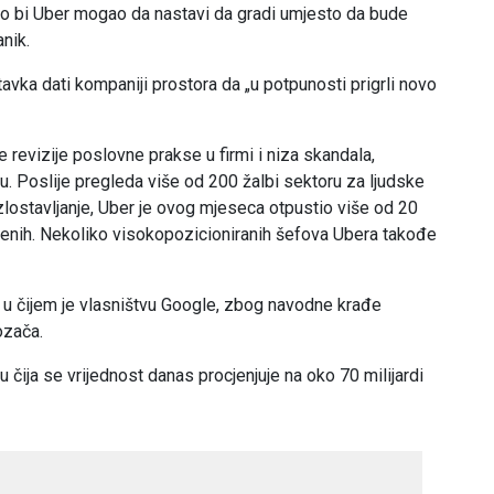
o bi Uber mogao da nastavi da gradi umjesto da bude
nik.
avka dati kompaniji prostora da „u potpunosti prigrli novo
e revizije poslovne prakse u firmi i niza skandala,
ju. Poslije pregleda više od 200 žalbi sektoru za ljudske
zlostavljanje, Uber je ovog mjeseca otpustio više od 20
lenih. Nekoliko visokopozicioniranih šefova Ubera takođe
, u čijem je vlasništvu Google, zbog navodne krađe
ozača.
 čija se vrijednost danas procjenjuje na oko 70 milijardi