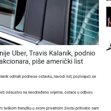
ije Uber, Travis Kalanik, podnio
kcionara, piše američki list
 Kalanik odmah podnese ostavku, navodi list, pozivajući se
uzeti odsustvo na neodređeno vrijeme, ostaće u odboru
om teškom trenutku u svom privatnom životu prihvatio sam