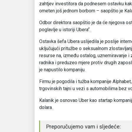
zahtjev investitora da podnesem ostavku kak
ometen još jednom borbom – saopštio je Kala
Odbor direktora saopštio je da će njegova ost
poglavlje u istoriji Ubera“.
Ostavka šefa Ubera uslijedila je poslije intern
uključujući pritužbe o seksualnom zlostavljan
resurse na, između ostalog, uznemiravanje i 
radnika i preduzeo mjere protiv drugih zapos
je napustilo kompaniju.
Firmu je pogodila i tužba kompanije Alphabet
trgovinskih tajni u vezi s automobilima bez v
Kalanik je osnovao Uber kao startap kompaniju
dolara.
Preporučujemo vam i sljedeće: