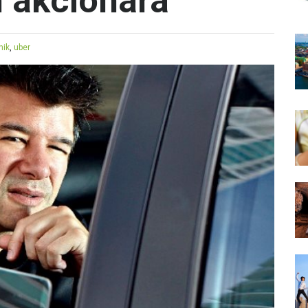
m akcionara
nik
,
uber