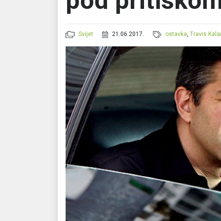
pod pritisko
Svijet
21.06.2017.
ostavka
,
Travis Kala