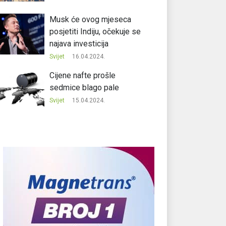
Musk će ovog mjeseca
posjetiti Indiju, očekuje se
najava investicija
Svijet
16.04.2024.
Cijene nafte prošle
sedmice blago pale
Svijet
15.04.2024.