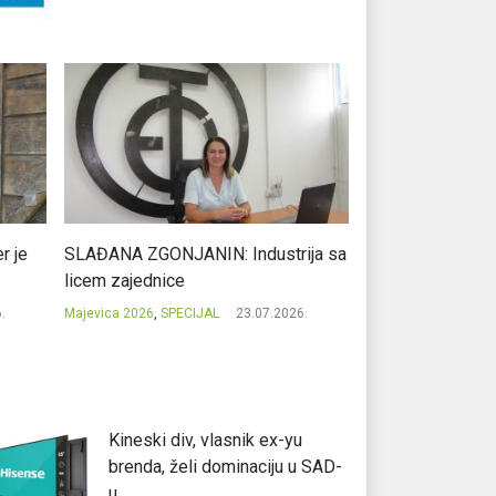
r je
SLAĐANA ZGONJANIN: Industrija sa
NIKOLA GAVRIĆ: L
licem zajednice
regionalni uspje
.
Majevica 2026
,
SPECIJAL
23.07.2026.
Majevica 2026
,
SPEC
Kineski div, vlasnik ex-yu
brenda, želi dominaciju u SAD-
u