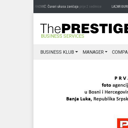
PREDRAG MIĆANOVIĆ: Čuvari ukusa zavičaja
prije 2 sedmice
LAZAR ĐURIĆ: Pr
BUSINESS SERVICES
BUSINESS KLUB
MANAGER
COMPA