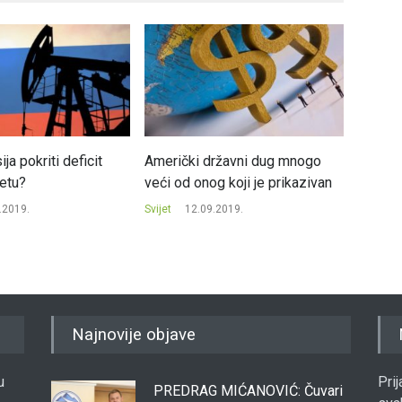
ja pokriti deficit
Američki državni dug mnogo
Indija 
jetu?
veći od onog koji je prikazivan
top 5 
svijetu
.2019.
Svijet
12.09.2019.
Svijet
Najnovije objave
u
Pri
PREDRAG MIĆANOVIĆ: Čuvari