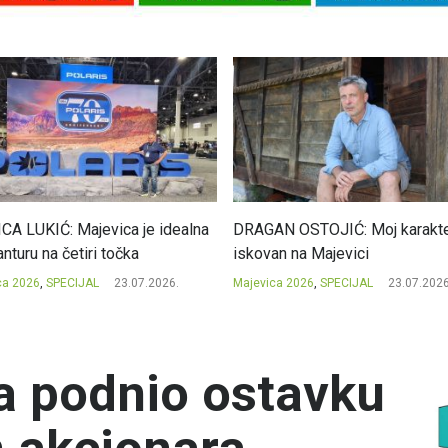
CA LUKIĆ: Majevica je idealna
DRAGAN OSTOJIĆ: Moj karakte
nturu na četiri točka
iskovan na Majevici
ca 2026
,
SPECIJAL
23.07.2026.
Majevica 2026
,
SPECIJAL
23.07.2026
a podnio ostavku