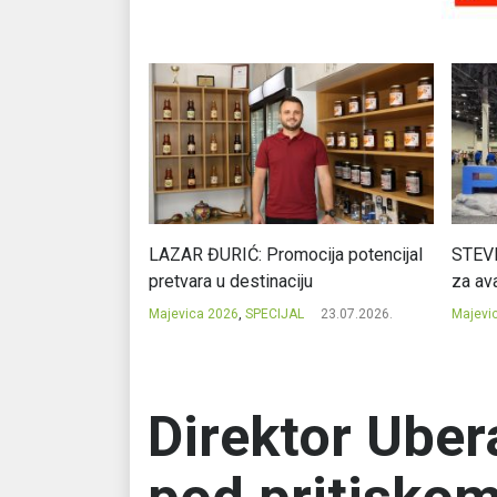
Ć: Čuvari ukusa
LAZAR ĐURIĆ: Promocija potencijal
STEVI
pretvara u destinaciju
za ava
23.07.2026.
Majevica 2026
,
SPECIJAL
23.07.2026.
Majevi
Direktor Uber