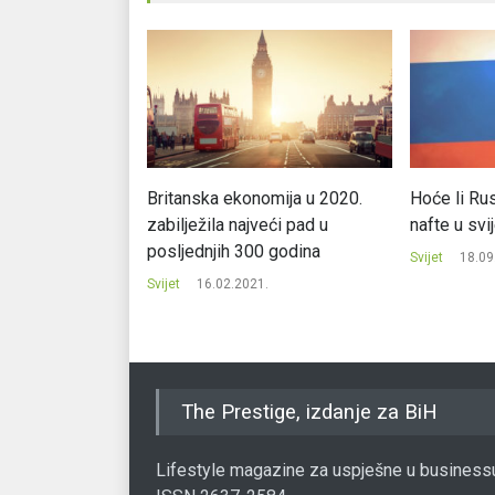
mski forum u
Britanska ekonomija u 2020.
Hoće li Rusi
n za maj
zabilježila najveći pad u
nafte u svi
posljednjih 300 godina
.
Svijet
18.09
Svijet
16.02.2021.
The Prestige, izdanje za BiH
Lifestyle magazine za uspješne u business