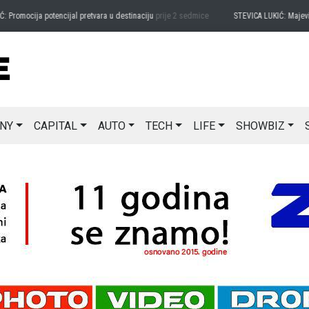
omocija potencijal pretvara u destinaciju
prije 2 sedmice
STEVICA LUKIĆ: Majevica j
NY
CAPITAL
AUTO
TECH
LIFE
SHOWBIZ