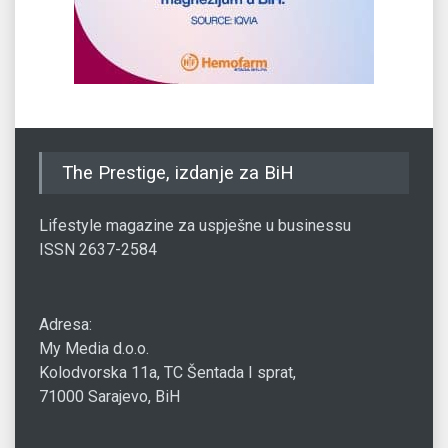
The Prestige, izdanje za BiH
Lifestyle magazine za uspješne u businessu
ISSN 2637-2584
Adresa:
My Media d.o.o.
Kolodvorska 11a, TC Šentada I sprat,
71000 Sarajevo, BiH