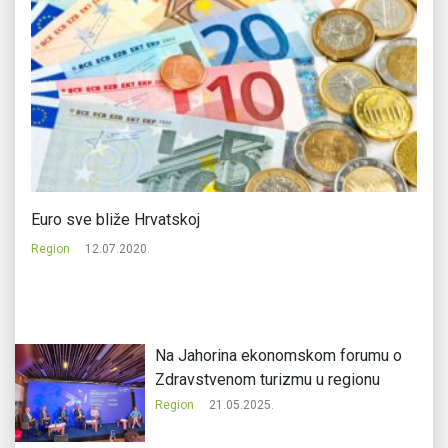
ne
Euro sve bliže Hrvatskoj
Na
Region
12.07.2020.
Re
Na Jahorina ekonomskom forumu o
Zdravstvenom turizmu u regionu
Region
21.05.2025.