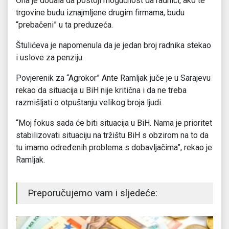
Ona je dodala da postoji mogućnost da radnici, ako te
trgovine budu iznajmljene drugim firmama, budu
“prebačeni” u ta preduzeća.
Štulićeva je napomenula da je jedan broj radnika stekao
i uslove za penziju.
Povjerenik za “Agrokor” Ante Ramljak juče je u Sarajevu
rekao da situacija u BiH nije kritična i da ne treba
razmišljati o otpuštanju velikog broja ljudi.
“Moj fokus sada će biti situacija u BiH. Nama je prioritet
stabilizovati situaciju na tržištu BiH s obzirom na to da
tu imamo određenih problema s dobavljačima”, rekao je
Ramljak.
Preporučujemo vam i sljedeće: