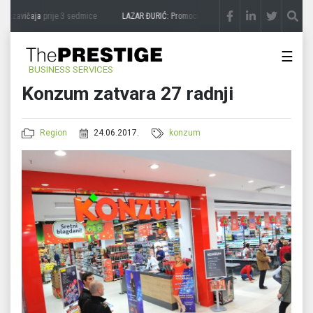
a zavičaja
prije 3 sedmice
LAZAR ĐURIĆ: Promocija potencijal pretvara u destinaciju
☰
BUSINESS SERVICES
Konzum zatvara 27 radnji
Region
24.06.2017.
konzum