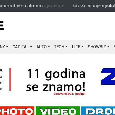
encijal pretvara u destinaciju
prije 3 sedmice
STEVICA LUKIĆ: Majevica je idealna za
NY
CAPITAL
AUTO
TECH
LIFE
SHOWBIZ