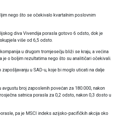
oljim nego što se očekivalo kvartalnim poslovnim
dijskog diva Vivendija porasla gotovo 6 odsto, dok je
kupjela više od 6,5 odsto.
kompanija u drugom tromjesečju bliži se kraju, a većina
 je o boljim rezultatima nego što su analitičari očekivali.
 zapošljavanju u SAD-u, koje bi moglo uticati na dalje
je u avgustu broj zaposlenih povećan za 180.000, nakon
prosječna satnica porasla za 0,2 odsto, nakon 0,3 dosto u
porasle, pa je MSCI indeks azijsko-pacifičkih akcija oko