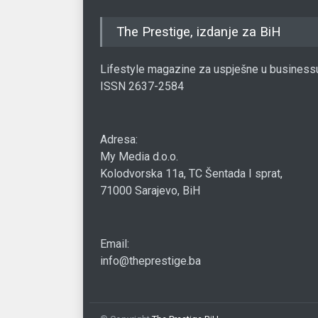
The Prestige, izdanje za BiH
Lifestyle magazine za uspješne u business
ISSN 2637-2584
Adresa:
My Media d.o.o.
Kolodvorska 11a, TC Šentada I sprat,
71000 Sarajevo, BiH
Email:
info@theprestige.ba