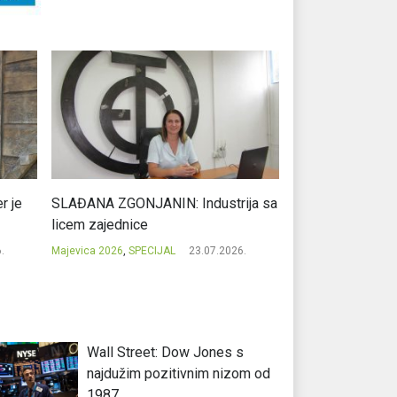
r je
SLAĐANA ZGONJANIN: Industrija sa
NIKOLA GAVRIĆ: L
licem zajednice
regionalni uspje
.
Majevica 2026
,
SPECIJAL
23.07.2026.
Majevica 2026
,
SPEC
Wall Street: Dow Jones s
najdužim pozitivnim nizom od
1987.