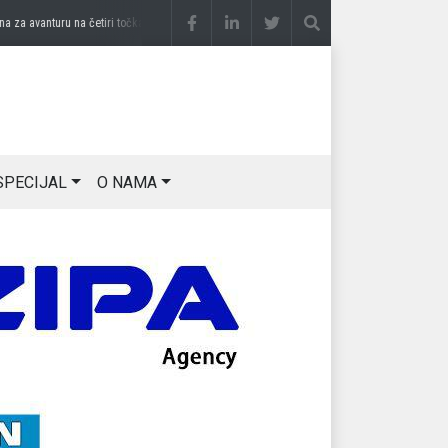
 avanturu na četiri točka
prije 3 sedmice
DRAGAN OSTOJIĆ: Moj karakter je iskovan
SPECIJAL
O NAMA