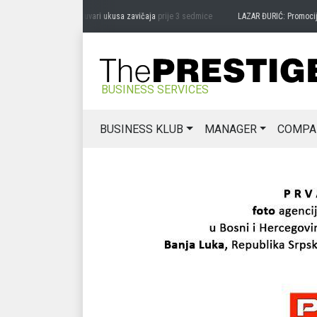
RAG MIĆANOVIĆ: Čuvari ukusa zavičaja
prije 3 sedmice
LAZAR ĐURIĆ: Promocija pot
BUSINESS SERVICES
BUSINESS KLUB
MANAGER
COMPA