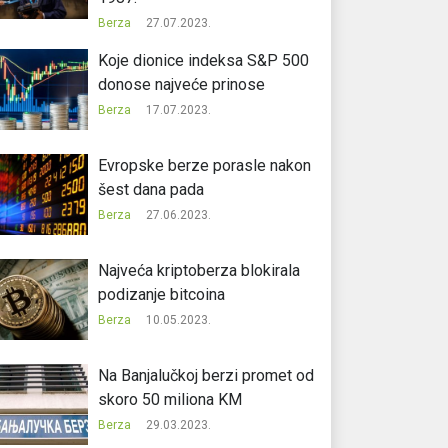
Berza
27.07.2023.
Koje dionice indeksa S&P 500
donose najveće prinose
Berza
17.07.2023.
Evropske berze porasle nakon
šest dana pada
Berza
27.06.2023.
Najveća kriptoberza blokirala
podizanje bitcoina
Berza
10.05.2023.
Na Banjalučkoj berzi promet od
skoro 50 miliona KM
Berza
29.03.2023.