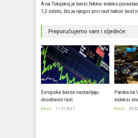
A na Tokijskoj je berzi Nikkei indeks porasta
1,2 odsto, što je njegov prvi rast nakon šest n
Preporučujemo vam i sljedeće:
deksi pod
Evropske berze nastavljaju
Panika na V
ološkog i
dvodnevni rast
indeksi sn
sektora
Berza
11.07.2017.
Berza
09.0
7.