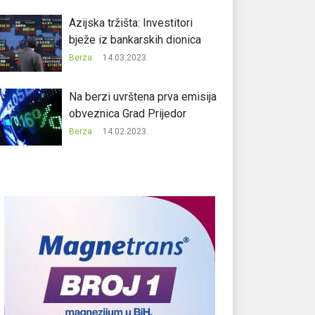
Azijska tržišta: Investitori
bježe iz bankarskih dionica
Berza
14.03.2023.
Na berzi uvrštena prva emisija
obveznica Grad Prijedor
Berza
14.02.2023.