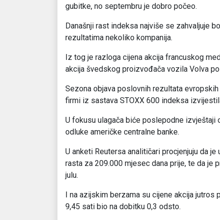
gubitke, no septembru je dobro počeo.
Današnji rast indeksa najviše se zahvaljuje b
rezultatima nekoliko kompanija.
Iz tog je razloga cijena akcija francuskog me
akcija švedskog proizvođača vozila Volva pos
Sezona objava poslovnih rezultata evropskih 
firmi iz sastava STOXX 600 indeksa izvijestila
U fokusu ulagača biće poslepodne izvještaji o
odluke američke centralne banke.
U anketi Reutersa analitičari procjenjuju da 
rasta za 209.000 mjesec dana prije, te da je 
julu.
I na azijskim berzama su cijene akcija jutros 
9,45 sati bio na dobitku 0,3 odsto.