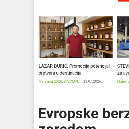
Ć: Čuvari ukusa
LAZAR ĐURIĆ: Promocija potencijal
STEVI
pretvara u destinaciju
za ava
23.07.2026.
Majevica 2026
,
SPECIJAL
23.07.2026.
Majevi
Evropske berz