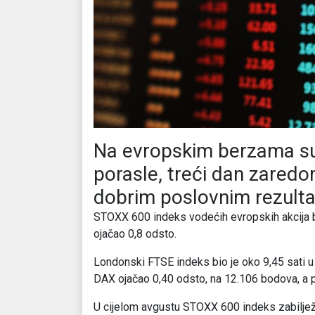
Na evropskim berzama su 
porasle, treći dan zaredo
dobrim poslovnim rezulta
STOXX 600 indeks vodećih evropskih akcija bio
ojačao 0,8 odsto.
Londonski FTSE indeks bio je oko 9,45 sati u 
DAX ojačao 0,40 odsto, na 12.106 bodova, a p
U cijelom avgustu STOXX 600 indeks zabilježi