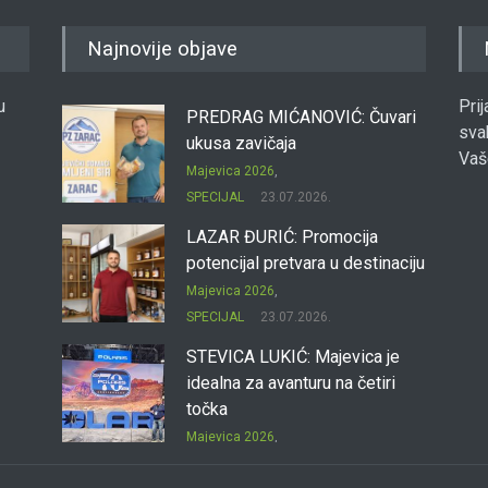
Najnovije objave
u
Pri
PREDRAG MIĆANOVIĆ: Čuvari
sva
ukusa zavičaja
Vaš
Majevica 2026
,
SPECIJAL
23.07.2026.
LAZAR ĐURIĆ: Promocija
potencijal pretvara u destinaciju
Majevica 2026
,
SPECIJAL
23.07.2026.
STEVICA LUKIĆ: Majevica je
idealna za avanturu na četiri
točka
Majevica 2026
,
SPECIJAL
23.07.2026.
DRAGAN OSTOJIĆ: Moj