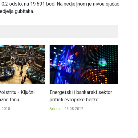
o 0,2 odsto, na 19.691 bod. Na nedjeljnom je nivou ojačao
edjelja gubitaka.
olstritu - Ključni
Energetski i bankarski sektor
Američ
ažno tonu
pritisli evropske berze
zainte
obvezn
2.2018.
Berza
03.08.2017.
Berza