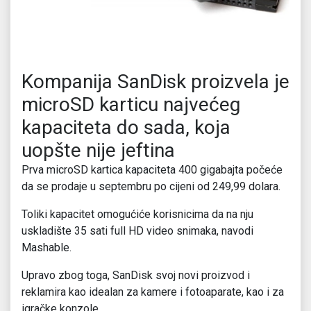
Kompanija SanDisk proizvela je
microSD karticu najvećeg
kapaciteta do sada, koja
uopšte nije jeftina
Prva microSD kartica kapaciteta 400 gigabajta počeće
da se prodaje u septembru po cijeni od 249,99 dolara.
Toliki kapacitet omogućiće korisnicima da na nju
uskladište 35 sati full HD video snimaka, navodi
Mashable.
Upravo zbog toga, SanDisk svoj novi proizvod i
reklamira kao idealan za kamere i fotoaparate, kao i za
igračke konzole.