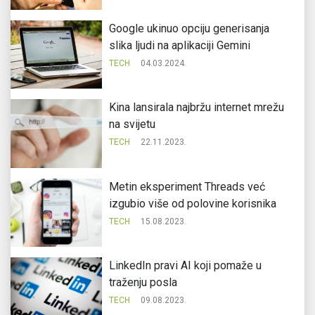
Google ukinuo opciju generisanja
slika ljudi na aplikaciji Gemini
TECH
04.03.2024.
Kina lansirala najbržu internet mrežu
na svijetu
TECH
22.11.2023.
Metin eksperiment Threads već
izgubio više od polovine korisnika
TECH
15.08.2023.
LinkedIn pravi AI koji pomaže u
traženju posla
TECH
09.08.2023.