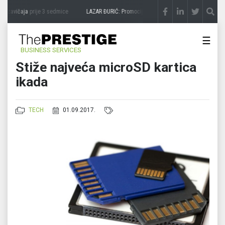
 zavičaja
prije 3 sedmice
LAZAR ĐURIĆ: Promocija potencijal pretvara u destinaciju
☰
BUSINESS SERVICES
Stiže najveća microSD kartica
ikada
TECH
01.09.2017.