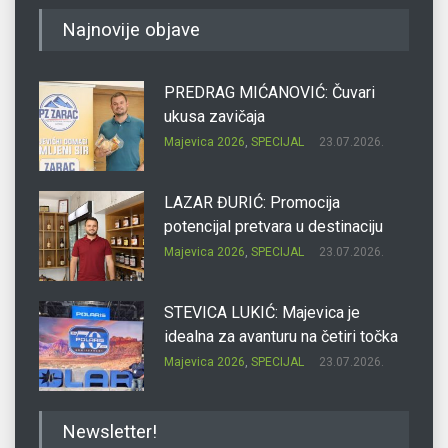
Najnovije objave
PREDRAG MIĆANOVIĆ: Čuvari
ukusa zavičaja
Majevica 2026
,
SPECIJAL
23.07.2026.
LAZAR ĐURIĆ: Promocija
potencijal pretvara u destinaciju
Majevica 2026
,
SPECIJAL
23.07.2026.
STEVICA LUKIĆ: Majevica je
idealna za avanturu na četiri točka
Majevica 2026
,
SPECIJAL
23.07.2026.
DRAGAN OSTOJIĆ: Moj karakter je
Newsletter!
iskovan na Majevici