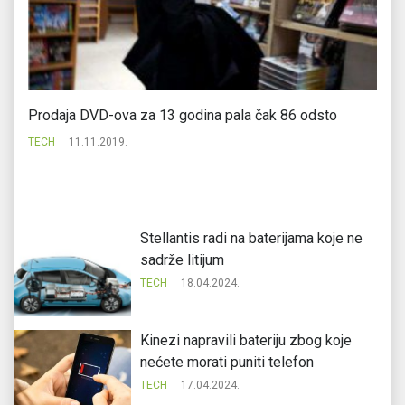
Prodaja DVD-ova za 13 godina pala čak 86 odsto
Te
TECH
11.11.2019.
TE
Stellantis radi na baterijama koje ne
sadrže litijum
TECH
18.04.2024.
Kinezi napravili bateriju zbog koje
nećete morati puniti telefon
TECH
17.04.2024.