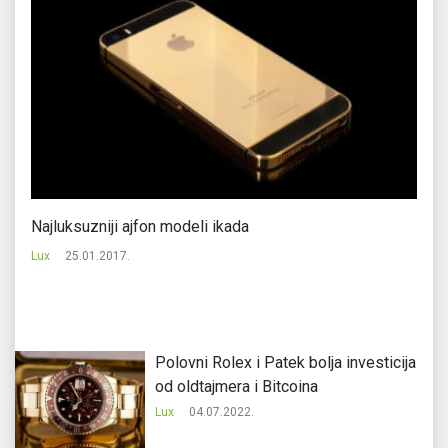
eta
Najluksuzniji ajfon modeli ikada
Ap
Lux
25.01.2017.
Lu
Polovni Rolex i Patek bolja investicija
od oldtajmera i Bitcoina
Lux
04.07.2022.