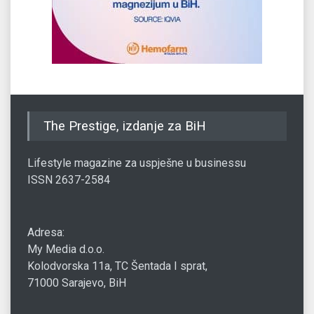
The Prestige, izdanje za BiH
Lifestyle magazine za uspješne u businessu
ISSN 2637-2584
Adresa:
My Media d.o.o.
Kolodvorska 11a, TC Šentada I sprat,
71000 Sarajevo, BiH