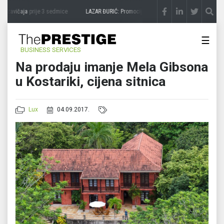
 zavičaja
prije 3 sedmice
LAZAR ĐURIĆ: Promocija potencijal pretvara u destinaciju
☰
BUSINESS SERVICES
Na prodaju imanje Mela Gibsona
u Kostariki, cijena sitnica
Lux
04.09.2017.