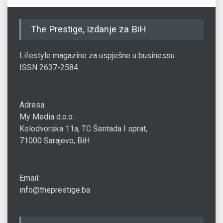
The Prestige, izdanje za BiH
Lifestyle magazine za uspješne u businessu
ISSN 2637-2584
Adresa:
My Media d.o.o.
Kolodvorska 11a, TC Šentada I sprat,
71000 Sarajevo, BiH
Email:
info@theprestige.ba