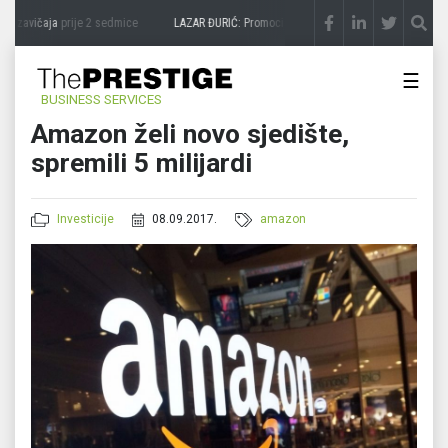
a zavičaja
prije 2 sedmice
LAZAR ĐURIĆ: Promocija potencijal pretvara u destinaciju
☰
BUSINESS SERVICES
Amazon želi novo sjedište,
spremili 5 milijardi
Investicije
08.09.2017.
amazon