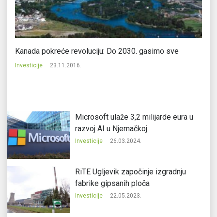
Kanada pokreće revoluciju: Do 2030. gasimo sve
Pr
Investicije
23.11.2016.
In
Microsoft ulaže 3,2 milijarde eura u
razvoj AI u Njemačkoj
Investicije
26.03.2024.
RiTE Ugljevik započinje izgradnju
fabrike gipsanih ploča
Investicije
22.05.2023.