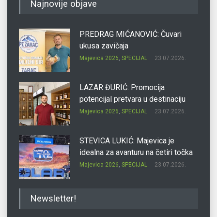
Najnovije objave
PREDRAG MIĆANOVIĆ: Čuvari
ukusa zavičaja
Majevica 2026
,
SPECIJAL
23.07.2026.
LAZAR ĐURIĆ: Promocija
potencijal pretvara u destinaciju
Majevica 2026
,
SPECIJAL
23.07.2026.
STEVICA LUKIĆ: Majevica je
idealna za avanturu na četiri točka
Majevica 2026
,
SPECIJAL
23.07.2026.
DRAGAN OSTOJIĆ: Moj karakter je
Newsletter!
iskovan na Majevici