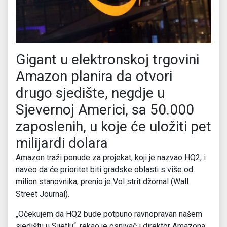
Gigant u elektronskoj trgovini
Amazon planira da otvori
drugo sjedište, negdje u
Sjevernoj Americi, sa 50.000
zaposlenih, u koje će uložiti pet
milijardi dolara
Amazon traži ponude za projekat, koji je nazvao HQ2, i
naveo da će prioritet biti gradske oblasti s više od
milion stanovnika, prenio je Vol strit džornal (Wall
Street Journal).
„Očekujem da HQ2 bude potpuno ravnopravan našem
sjedištu u Sijetlu“, rekao je osnivač i direktor Amazona