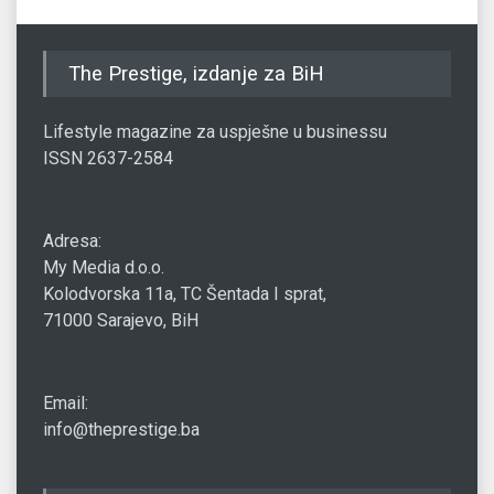
The Prestige, izdanje za BiH
Lifestyle magazine za uspješne u businessu
ISSN 2637-2584
Adresa:
My Media d.o.o.
Kolodvorska 11a, TC Šentada I sprat,
71000 Sarajevo, BiH
Email:
info@theprestige.ba