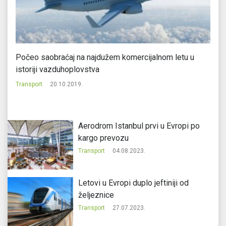
i
Počeo saobraćaj na najdužem komercijalnom letu u
VW
istoriji vazduhoplovstva
M
Transport
20.10.2019.
Tr
Aerodrom Istanbul prvi u Evropi po
kargo prevozu
Transport
04.08.2023.
Letovi u Evropi duplo jeftiniji od
željeznice
Transport
27.07.2023.