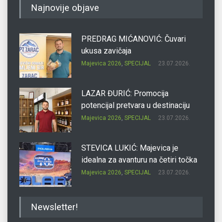
Najnovije objave
PREDRAG MIĆANOVIĆ: Čuvari
ukusa zavičaja
Majevica 2026
,
SPECIJAL
23.07.2026.
LAZAR ĐURIĆ: Promocija
potencijal pretvara u destinaciju
Majevica 2026
,
SPECIJAL
23.07.2026.
STEVICA LUKIĆ: Majevica je
idealna za avanturu na četiri točka
Majevica 2026
,
SPECIJAL
23.07.2026.
DRAGAN OSTOJIĆ: Moj karakter je
Newsletter!
iskovan na Majevici