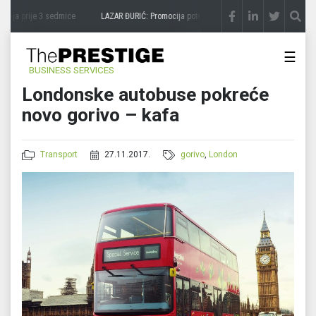
čaja
prije 3 sedmice
LAZAR ĐURIĆ: Promocija potencijal pretvara u destinaciju
prije 
☰
BUSINESS SERVICES
Londonske autobuse pokreće
novo gorivo – kafa
Transport
27.11.2017.
gorivo
,
London