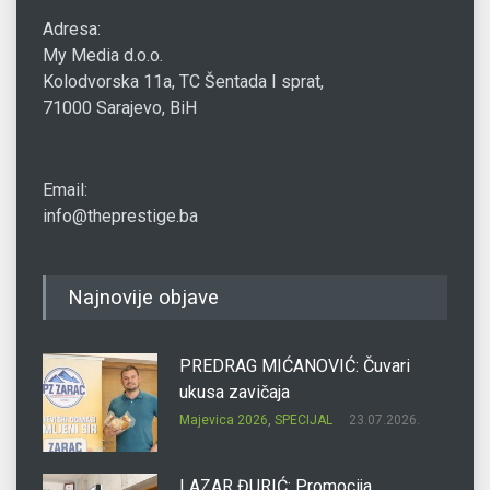
Adresa:
My Media d.o.o.
Kolodvorska 11a, TC Šentada I sprat,
71000 Sarajevo, BiH
Email:
info@theprestige.ba
Najnovije objave
PREDRAG MIĆANOVIĆ: Čuvari
ukusa zavičaja
Majevica 2026
,
SPECIJAL
23.07.2026.
LAZAR ĐURIĆ: Promocija