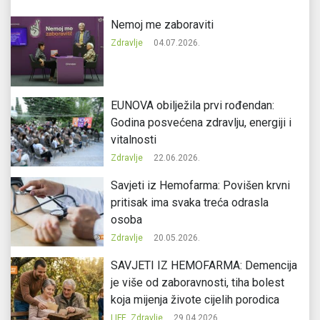
Nemoj me zaboraviti
Zdravlje
04.07.2026.
EUNOVA obilježila prvi rođendan:
Godina posvećena zdravlju, energiji i
vitalnosti
Zdravlje
22.06.2026.
Savjeti iz Hemofarma: Povišen krvni
pritisak ima svaka treća odrasla
osoba
Zdravlje
20.05.2026.
SAVJETI IZ HEMOFARMA: Demencija
je više od zaboravnosti, tiha bolest
koja mijenja živote cijelih porodica
LIFE
,
Zdravlje
29.04.2026.