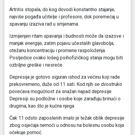
Artritis stopala, do kog dovodi konstantno stajanje,
najviše pogađa učitelje i profesore, dok poremećaj u
spavanju izaziva rad u smjenama.
Izmijenjen ritam spavanja i budnosti može da izazove i
manjak energije, zatim pojavu učestalih glavobolja,
otežanu koncentraciju i promene raspoloženja.
Posljedice ovako lošeg psihofizičkog stanja mogu biti
ozbiljne greške i nesreće.
Depresija je gotovo siguran ishod za većinu koji rade
prekovremeno, duže od 11 sati. Kod njih se dvostruko
povećava mogućnost za snažan napad depresije.
Depresiji su podložne i osobe koje zarađuju brinući o
drugima, kao što je kućna njega.
Čak 11 odsto zaposlenih imalo je težak oblik depresije
zbog osjećaja nemoći u odnosu na bolesnu osobu koja
očekuje pomoć.