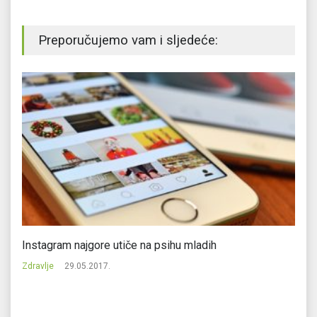
Preporučujemo vam i sljedeće:
Instagram najgore utiče na psihu mladih
Če
Zdravlje
29.05.2017.
Zd