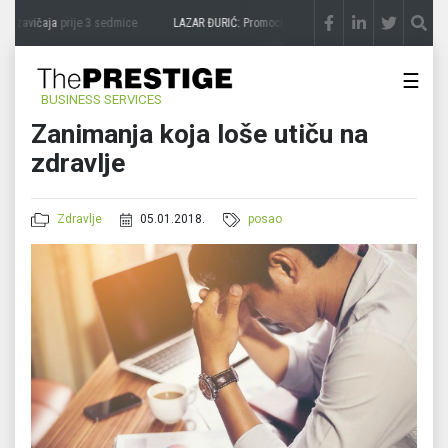
 zavičaja
prije 3 sedmice
LAZAR ĐURIĆ: Promocija potencijal pretvara u destinaciju
☰
BUSINESS SERVICES
Zanimanja koja loše utiču na
zdravlje
Zdravlje
05.01.2018.
posao