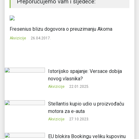
Preporučujemo vam i sljedeće:
Fresenius blizu dogovora o preuzimanju Akorna
Ri
p
Akvizicije
26.04.2017.
Ak
Istorijsko spajanje: Versace dobija
novog vlasnika?
Akvizicije
22.01.2025.
Stellantis kupio udio u proizvođaču
motora za e-auta
Akvizicije
27.10.2023.
EU blokira Bookingu veliku kupovinu