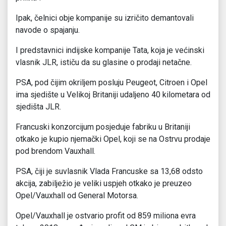
Ipak, čelnici obje kompanije su izričito demantovali
navode o spajanju.
I predstavnici indijske kompanije Tata, koja je većinski
vlasnik JLR, ističu da su glasine o prodaji netačne.
PSA, pod čijim okriljem posluju Peugeot, Citroen i Opel
ima sjedište u Velikoj Britaniji udaljeno 40 kilometara od
sjedišta JLR.
Francuski konzorcijum posjeduje fabriku u Britaniji
otkako je kupio njemački Opel, koji se na Ostrvu prodaje
pod brendom Vauxhall.
PSA, čiji je suvlasnik Vlada Francuske sa 13,68 odsto
akcija, zabilježio je veliki uspjeh otkako je preuzeo
Opel/Vauxhall od General Motorsa.
Opel/Vauxhall je ostvario profit od 859 miliona evra