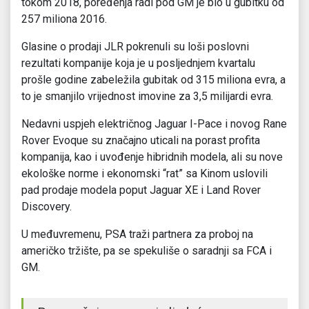
tokom 2018, poređenja radi pod GM je bio u gubitku od
257 miliona 2016.
Glasine o prodaji JLR pokrenuli su loši poslovni
rezultati kompanije koja je u posljednjem kvartalu
prošle godine zabeležila gubitak od 315 miliona evra, a
to je smanjilo vrijednost imovine za 3,5 milijardi evra.
Nedavni uspjeh električnog Jaguar I-Pace i novog Rane
Rover Evoque su značajno uticali na porast profita
kompanija, kao i uvođenje hibridnih modela, ali su nove
ekološke norme i ekonomski “rat” sa Kinom uslovili
pad prodaje modela poput Jaguar XE i Land Rover
Discovery.
U međuvremenu, PSA traži partnera za proboj na
američko tržište, pa se spekuliše o saradnji sa FCA i
GM.