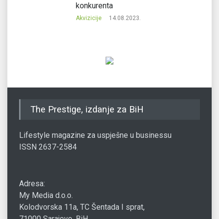
konkurenta
Akvizicije
14.08.2023.
The Prestige, izdanje za BiH
Lifestyle magazine za uspješne u businessu
ISSN 2637-2584
Adresa:
My Media d.o.o.
Kolodvorska 11a, TC Šentada I sprat,
71000 Sarajevo, BiH