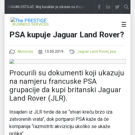
DRAGAN OSTOJIĆ: Moj karakter je iskovan na Majevici
prije 3 sedmice
SLAĐANA 
☰
BUSINESS SERVICES
PSA kupuje Jaguar Land Rover?
Akvizicije
13.05.2019.
Jaguar Land Rover
,
psa
Procurili su dokumenti koji ukazuju
na namjeru francuske PSA
grupacije da kupi britanski Jaguar
Land Rover (JLR).
Insajderi iz JLR tvrde da se “stvari kreću brzo iza
zatvorenih vrata”, dok portparol PSA kaže da će
kompanija “razmotriti akviziciju ukoliko se ukaže
prilika”.