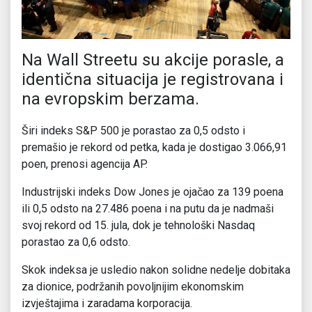
Na Wall Streetu su akcije porasle, a
identična situacija je registrovana i
na evropskim berzama.
Širi indeks S&P 500 je porastao za 0,5 odsto i
premašio je rekord od petka, kada je dostigao 3.066,91
poen, prenosi agencija AP.
Industrijski indeks Dow Jones je ojačao za 139 poena
ili 0,5 odsto na 27.486 poena i na putu da je nadmaši
svoj rekord od 15. jula, dok je tehnološki Nasdaq
porastao za 0,6 odsto.
Skok indeksa je usledio nakon solidne nedelje dobitaka
za dionice, podržanih povoljnijim ekonomskim
izvještajima i zaradama korporacija.