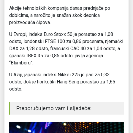
Akcije tehnoloških kompanija danas prednjače po
dobicima, a naročito je snažan skok deonica
proizvođača čipova.
U Evropi, indeks Euro Stoxx 50 je porastao za 1,08
odsto, londonski FTSE 100 za 0,86 procenata, njemački
DAX za 1,28 odsto, francuski CAC 40 za 1,04 odsto, a
španski IBEX 35 za 0,85 odsto, javlja agencija
“Blumberg”.
U Aziji, japanski indeks Nikkei 225 je pao za 0,33
odsto, dok je honkoški Hang Seng porastao za 1,65
odsto.
Preporučujemo vam i sljedeće: