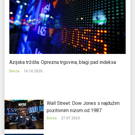
u
Azijska tržišta: Oprezna trgovina, blagi pad indeksa
Am
a
Berza
16.10.2020.
Be
Wall Street: Dow Jones s najdužim
pozitivnim nizom od 1987.
Berza
27.07.2023.