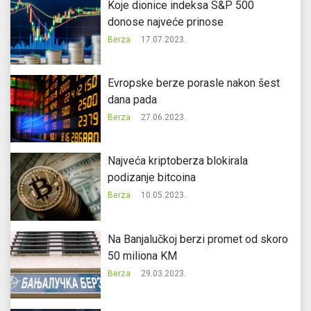
Koje dionice indeksa S&P 500
donose najveće prinose
Berza
17.07.2023.
Evropske berze porasle nakon šest
dana pada
Berza
27.06.2023.
Najveća kriptoberza blokirala
podizanje bitcoina
Berza
10.05.2023.
Na Banjalučkoj berzi promet od skoro
50 miliona KM
Berza
29.03.2023.