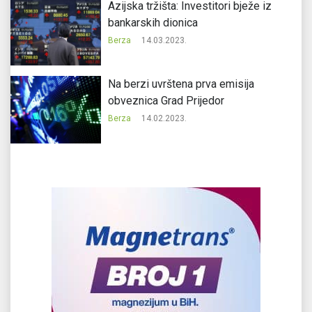
Azijska tržišta: Investitori bježe iz
bankarskih dionica
Berza
14.03.2023.
Na berzi uvrštena prva emisija
obveznica Grad Prijedor
Berza
14.02.2023.