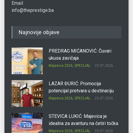
Email:
info@theprestige.ba
Najnovije objave
PREDRAG MIĆANOVIĆ: Čuvari
ukusa zavičaja
Majevica 2026
,
SPECIJAL
23.07.2026.
LAZAR ĐURIĆ: Promocija
potencijal pretvara u destinaciju
Majevica 2026
,
SPECIJAL
23.07.2026.
STEVICA LUKIĆ: Majevica je
idealna za avanturu na četiri točka
Majevica 2026
,
SPECIJAL
23.07.2026.