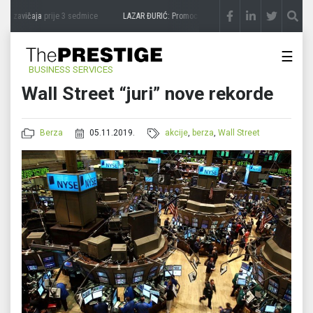
a zavičaja
prije 3 sedmice
LAZAR ĐURIĆ: Promocija potencijal pretvara u destinaciju
☰
BUSINESS SERVICES
Wall Street “juri” nove rekorde
Berza
05.11.2019.
akcije
,
berza
,
Wall Street