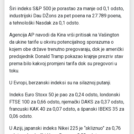
Širi indeks S&P 500 je porastao za manje od 0,1 odsto,
industrijski Dau DŽons za pet poena na 27.789 poena,
a tehnološki Nasdak za 0,1 odsto.
Agencija AP navodi da Kina vrši pritisak na Vašington
da ukine tarife u okviru potencijalnog sporazuma o
kojem obe države trenutno pregovaraju, dok je američki
predsjednik Donald Tramp pokazao krajnje prezriv stav
prema bilo kakvoj promjeni tarifa dok su pregovori u
toku.
U Evropi, berzanski indeksi su na silaznoj putanji.
Indeks Euro Stoxx 50 je pao za 0,24 odsto, londonski
FTSE 100 za 0,66 odsto, njemački DAKS za 0,37 odsto,
francuski KAK 40 za 0,07 odsto, a španski IBEKS 35 za
0,06 odsto.
U Aziji, japanski indeks Nikei 225 je “skliznuo” za 0,76