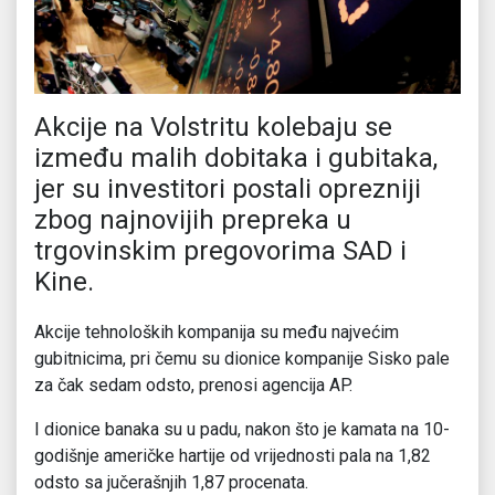
Akcije na Volstritu kolebaju se
između malih dobitaka i gubitaka,
jer su investitori postali oprezniji
zbog najnovijih prepreka u
trgovinskim pregovorima SAD i
Kine.
Akcije tehnoloških kompanija su među najvećim
gubitnicima, pri čemu su dionice kompanije Sisko pale
za čak sedam odsto, prenosi agencija AP.
I dionice banaka su u padu, nakon što je kamata na 10-
godišnje američke hartije od vrijednosti pala na 1,82
odsto sa jučerašnjih 1,87 procenata.