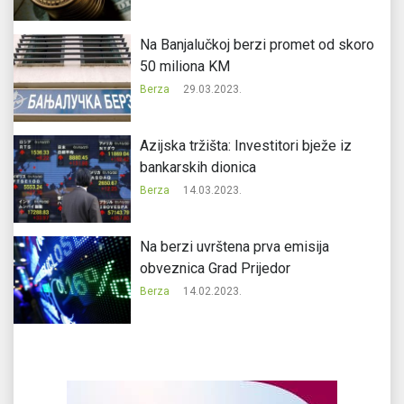
Na Banjalučkoj berzi promet od skoro
50 miliona KM
Berza
29.03.2023.
Azijska tržišta: Investitori bježe iz
bankarskih dionica
Berza
14.03.2023.
Na berzi uvrštena prva emisija
obveznica Grad Prijedor
Berza
14.02.2023.