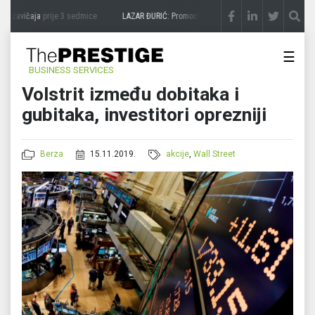
 zavičaja
prije 3 sedmice
LAZAR ĐURIĆ: Promocija potencijal pretvara u destinaciju
☰
BUSINESS SERVICES
Volstrit između dobitaka i
gubitaka, investitori oprezniji
Berza
15.11.2019.
akcije
,
Wall Street