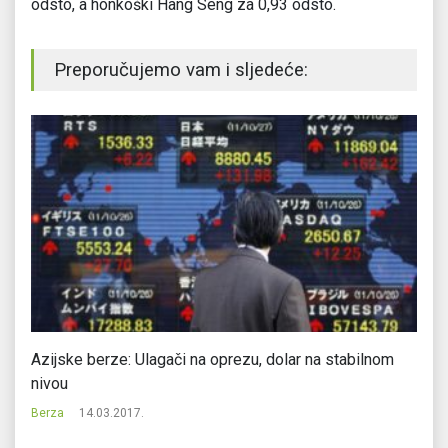
odsto, a honkoški Hang Seng za 0,93 odsto.
Preporučujemo vam i sljedeće:
Azijske berze: Ulagači na oprezu, dolar na stabilnom
Na
nivou
K
Berza
14.03.2017.
Be