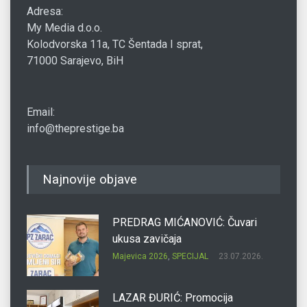
Adresa:
My Media d.o.o.
Kolodvorska 11a, TC Šentada I sprat,
71000 Sarajevo, BiH
Email:
info@theprestige.ba
Najnovije objave
PREDRAG MIĆANOVIĆ: Čuvari
ukusa zavičaja
Majevica 2026
,
SPECIJAL
23.07.2026.
LAZAR ĐURIĆ: Promocija