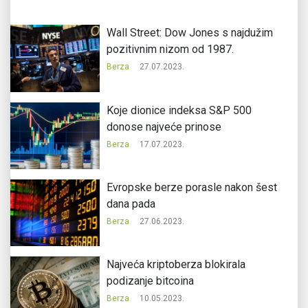
Wall Street: Dow Jones s najdužim
pozitivnim nizom od 1987.
Berza
27.07.2023.
Koje dionice indeksa S&P 500
donose najveće prinose
Berza
17.07.2023.
Evropske berze porasle nakon šest
dana pada
Berza
27.06.2023.
Najveća kriptoberza blokirala
podizanje bitcoina
Berza
10.05.2023.