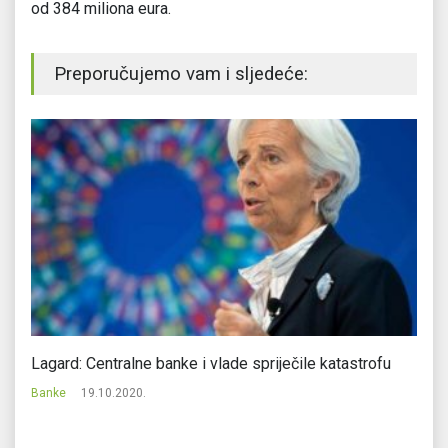
od 384 miliona eura.
Preporučujemo vam i sljedeće:
Lagard: Centralne banke i vlade spriječile katastrofu
Sk
is
Banke
19.10.2020.
Ba