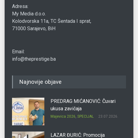
Adresa:
My Media d.o.o.
Kolodvorska 11a, TC Šentada I sprat,
71000 Sarajevo, BiH
Email:
info@theprestige.ba
Najnovije objave
PREDRAG MIĆANOVIĆ: Čuvari
ukusa zavičaja
Majevica 2026
,
SPECIJAL
23.07.2026.
LAZAR ĐURIĆ: Promocija