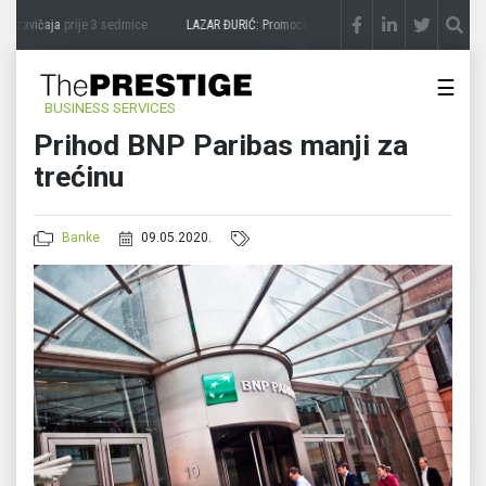
 zavičaja
prije 3 sedmice
LAZAR ĐURIĆ: Promocija potencijal pretvara u destinaciju
☰
BUSINESS SERVICES
Prihod BNP Paribas manji za
trećinu
Banke
09.05.2020.