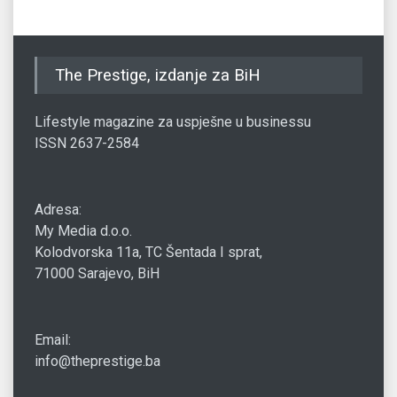
The Prestige, izdanje za BiH
Lifestyle magazine za uspješne u businessu
ISSN 2637-2584
Adresa:
My Media d.o.o.
Kolodvorska 11a, TC Šentada I sprat,
71000 Sarajevo, BiH
Email:
info@theprestige.ba