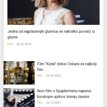
Jedna od najplaćenijih glumica se nakratko povlači iz
Od
glume
st
Film
20.02.2018.
Fi
Film “Koda” dobio Oskara za najbolji
film
Film
29.03.2022.
Novi film o Spajdermenu napunio
bioskope uprkos širenju zaraze
Film
23.12.2021.