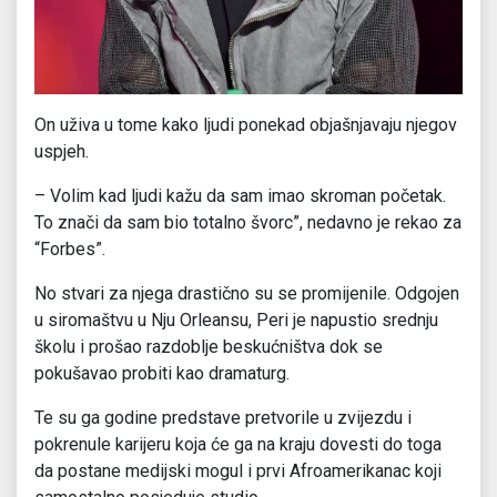
On uživa u tome kako ljudi ponekad objašnjavaju njegov
uspjeh.
– Volim kad ljudi kažu da sam imao skroman početak.
To znači da sam bio totalno švorc”, nedavno je rekao za
“Forbes”.
No stvari za njega drastično su se promijenile. Odgojen
u siromaštvu u Nju Orleansu, Peri je napustio srednju
školu i prošao razdoblje beskućništva dok se
pokušavao probiti kao dramaturg.
Te su ga godine predstave pretvorile u zvijezdu i
pokrenule karijeru koja će ga na kraju dovesti do toga
da postane medijski mogul i prvi Afroamerikanac koji