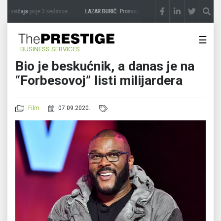
 zavičaja
prije 3 sedmice
LAZAR ĐURIĆ: Promocija potencijal pretvara u destinaciju
☰
BUSINESS SERVICES
Bio je beskućnik, a danas je na
“Forbesovoj” listi milijardera
Film
07.09.2020.