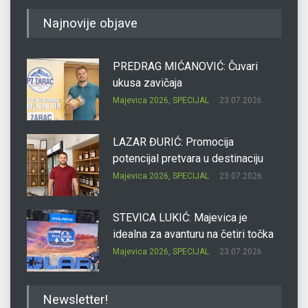
Najnovije objave
PREDRAG MIĆANOVIĆ: Čuvari
ukusa zavičaja
Majevica 2026
,
SPECIJAL
23.07.2026.
LAZAR ĐURIĆ: Promocija
potencijal pretvara u destinaciju
Majevica 2026
,
SPECIJAL
23.07.2026.
STEVICA LUKIĆ: Majevica je
idealna za avanturu na četiri točka
Majevica 2026
,
SPECIJAL
23.07.2026.
DRAGAN OSTOJIĆ: Moj karakter je
Newsletter!