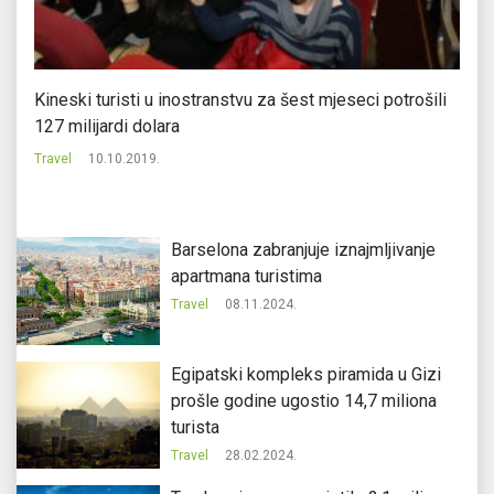
Kineski turisti u inostranstvu za šest mjeseci potrošili
Kr
127 milijardi dolara
Tr
Travel
10.10.2019.
Barselona zabranjuje iznajmljivanje
apartmana turistima
Travel
08.11.2024.
Egipatski kompleks piramida u Gizi
prošle godine ugostio 14,7 miliona
turista
Travel
28.02.2024.