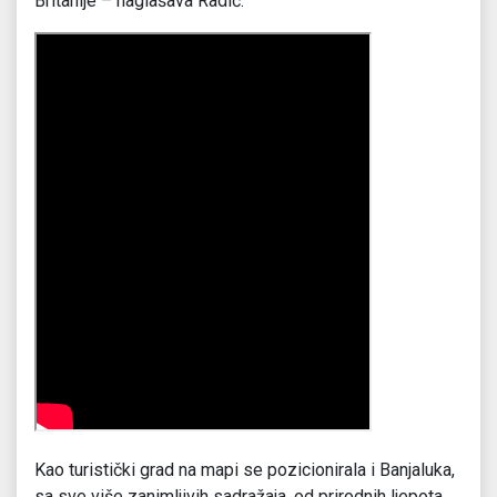
Britanije – naglašava Radić.
Kao turistički grad na mapi se pozicionirala i Banjaluka,
sa sve više zanimljivih sadražaja, od prirodnih ljepota,