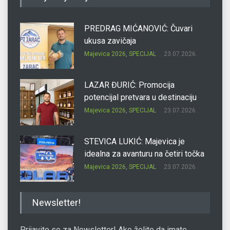
PREDRAG MIĆANOVIĆ: Čuvari
ukusa zavičaja
Majevica 2026
,
SPECIJAL
23.07.2026.
LAZAR ĐURIĆ: Promocija
potencijal pretvara u destinaciju
Majevica 2026
,
SPECIJAL
23.07.2026.
STEVICA LUKIĆ: Majevica je
idealna za avanturu na četiri točka
Majevica 2026
,
SPECIJAL
23.07.2026.
DRAGAN OSTOJIĆ: Moj karakter je
Newsletter!
iskovan na Majevici
Majevica 2026
,
SPECIJAL
23.07.2026.
Prijavite se za Newsletter! Ako želite da imate