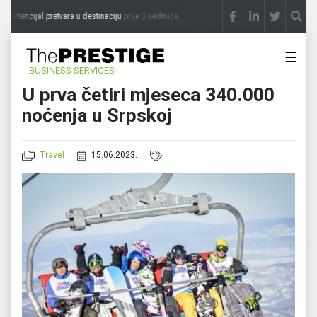
potencijal pretvara u destinaciju
prije 3 sedmice
STEVICA LUKIĆ: Majevica je idealna
☰
BUSINESS SERVICES
U prva četiri mjeseca 340.000
noćenja u Srpskoj
Travel
15.06.2023.