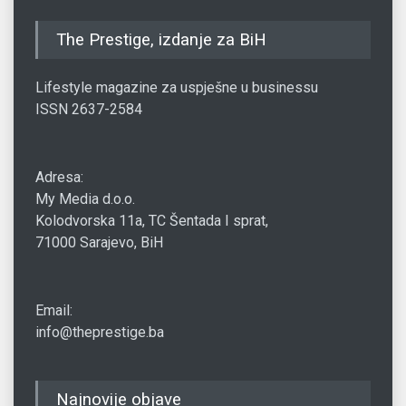
The Prestige, izdanje za BiH
Lifestyle magazine za uspješne u businessu
ISSN 2637-2584
Adresa:
My Media d.o.o.
Kolodvorska 11a, TC Šentada I sprat,
71000 Sarajevo, BiH
Email:
info@theprestige.ba
Najnovije objave