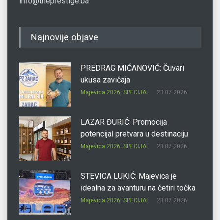
info@theprestige.ba
Najnovije objave
PREDRAG MIĆANOVIĆ: Čuvari
ukusa zavičaja
Majevica 2026
,
SPECIJAL
23.07.2026.
LAZAR ĐURIĆ: Promocija
potencijal pretvara u destinaciju
Majevica 2026
,
SPECIJAL
23.07.2026.
STEVICA LUKIĆ: Majevica je
idealna za avanturu na četiri točka
Majevica 2026
,
SPECIJAL
23.07.2026.