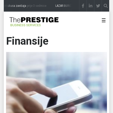
usa zavičaja
prije 3 sedmice
LAZAR ĐURIĆ: Promocija potencijal pretvara u destinac
☰
BUSINESS SERVICES
Finansije