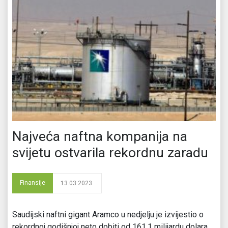
Najveća naftna kompanija na
svijetu ostvarila rekordnu zaradu
Finansije
13.03.2023.
Saudijski naftni gigant Aramco u nedjelju je izvijestio o
rekordnoj godišnjoj neto dobiti od 161,1 milijardu dolara