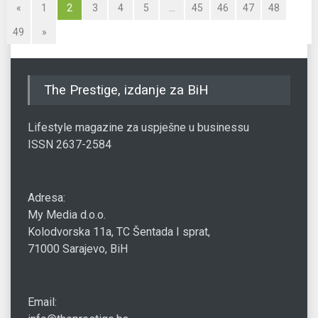
«
1
2
3
4
5
…
45
46
47
48
49
»
The Prestige, izdanje za BiH
Lifestyle magazine za uspješne u businessu
ISSN 2637-2584
Adresa:
My Media d.o.o.
Kolodvorska 11a, TC Šentada I sprat,
71000 Sarajevo, BiH
Email: