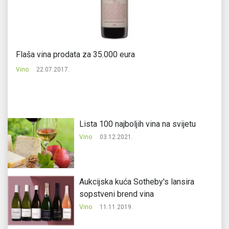
Flaša vina prodata za 35.000 eura
Pe
Vino
22.07.2017.
Vi
Lista 100 najboljih vina na svijetu
Vino
03.12.2021.
Aukcijska kuća Sotheby's lansira
sopstveni brend vina
Vino
11.11.2019.