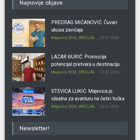
Najnovije objave
PREDRAG MIĆANOVIĆ: Čuvari
ukusa zavičaja
Majevica 2026
,
SPECIJAL
23.07.2026.
LAZAR ĐURIĆ: Promocija
potencijal pretvara u destinaciju
Majevica 2026
,
SPECIJAL
23.07.2026.
STEVICA LUKIĆ: Majevica je
idealna za avanturu na četiri točka
Majevica 2026
,
SPECIJAL
23.07.2026.
DRAGAN OSTOJIĆ: Moj karakter je
Newsletter!
iskovan na Majevici