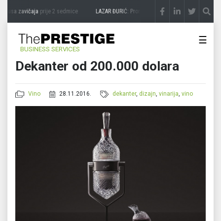
ukusa zavičaja
prije 2 sedmice
LAZAR ĐURIĆ: Promocija potencijal pretvara u destin
☰
BUSINESS SERVICES
Dekanter od 200.000 dolara
Vino
28.11.2016.
dekanter
,
dizajn
,
vinarija
,
vino