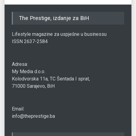
The Prestige, izdanje za BiH
Lifestyle magazine za uspješne u businessu
ISSN 2637-2584
Adresa:
My Media d.o.o.
Kolodvorska 11a, TC Šentada I sprat,
71000 Sarajevo, BiH
Email:
info@theprestige.ba