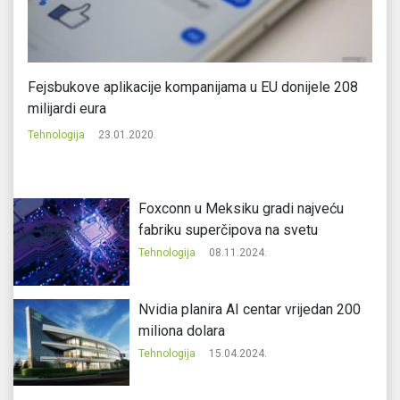
Fejsbukove aplikacije kompanijama u EU donijele 208
Er
milijardi eura
Te
Tehnologija
23.01.2020.
Foxconn u Meksiku gradi najveću
fabriku superčipova na svetu
Tehnologija
08.11.2024.
Nvidia planira AI centar vrijedan 200
miliona dolara
Tehnologija
15.04.2024.