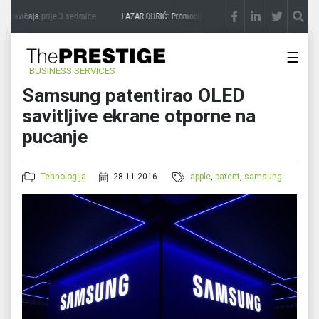
 zavičaja
prije 3 sedmice
LAZAR ĐURIĆ: Promocija potencijal pretvara u destinaciju
☰
BUSINESS SERVICES
Samsung patentirao OLED
savitljive ekrane otporne na
pucanje
Tehnologija
28.11.2016.
apple
,
patent
,
samsung