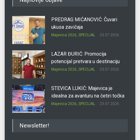
Najnovije objave
PREDRAG MIĆANOVIĆ: Čuvari
ukusa zavičaja
Majevica 2026
,
SPECIJAL
23.07.2026.
LAZAR ĐURIĆ: Promocija
potencijal pretvara u destinaciju
Majevica 2026
,
SPECIJAL
23.07.2026.
STEVICA LUKIĆ: Majevica je
idealna za avanturu na četiri točka
Majevica 2026
,
SPECIJAL
23.07.2026.
DRAGAN OSTOJIĆ: Moj karakter je
Newsletter!
iskovan na Majevici
Majevica 2026
,
SPECIJAL
23.07.2026.