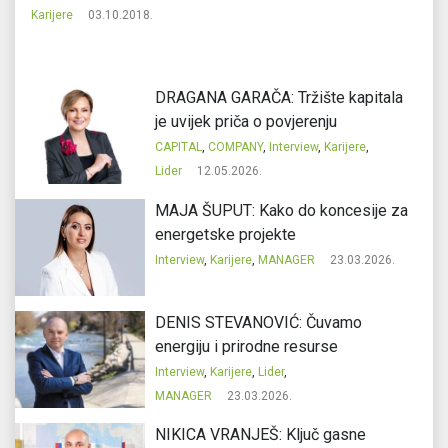
Karijere
03.10.2018.
Ka
DRAGANA GARAČA: Tržište kapitala
je uvijek priča o povjerenju
CAPITAL
,
COMPANY
,
Interview
,
Karijere
,
Lider
12.05.2026.
MAJA ŠUPUT: Kako do koncesije za
energetske projekte
Interview
,
Karijere
,
MANAGER
23.03.2026.
DENIS STEVANOVIĆ: Čuvamo
energiju i prirodne resurse
Interview
,
Karijere
,
Lider
,
MANAGER
23.03.2026.
NIKICA VRANJEŠ: Ključ gasne