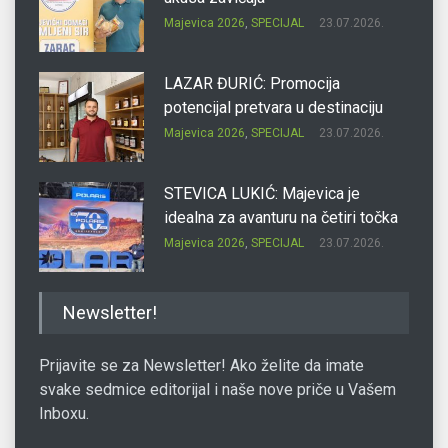
Majevica 2026
,
SPECIJAL
23.07.2026.
LAZAR ĐURIĆ: Promocija
potencijal pretvara u destinaciju
Majevica 2026
,
SPECIJAL
23.07.2026.
STEVICA LUKIĆ: Majevica je
idealna za avanturu na četiri točka
Majevica 2026
,
SPECIJAL
23.07.2026.
DRAGAN OSTOJIĆ: Moj karakter je
Newsletter!
iskovan na Majevici
Majevica 2026
,
SPECIJAL
23.07.2026.
Prijavite se za Newsletter! Ako želite da imate
svake sedmice editorijal i naše nove priče u Vašem
Inboxu.
SLAĐANA ZGONJANIN: Industrija
sa licem zajednice