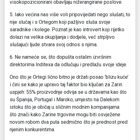
visokopozicionirani obavljaju nižerangirane poslove.
5. Iako većina nas više voli pripovijedati nego slušati, to
nije slučaj i s Ortegom koji pažljivo sluša svoje
saradnike i kolege. Poznat je kao introvert koji rijetko
dolazi na velika okupljanja i dodjele, već strpljivo
slušajući ljude stvara svoj odnos s njima.
6. Ne nameće se, što dopušta ostalim izvršnim
direktorima Inditexa da odlučuju i predlažu svoje ideje.
Ono što je Ortegi lično bitno je držati posao ‘blizu kuće’
i čini se kako je upravo taj faktor bio ključan za Zarin
uspjeh: 55% proizvodnje odvija se u državama kao što
su Španija, Portugal i Maroko, umjesto na Dalekom
istoku što je običaj u sličnim modnim kompanijama
što znači kako Zarine trgovine mogu biti osvježene
novom robom dva puta sedmično što je prednost pred
njenim konkurentima.