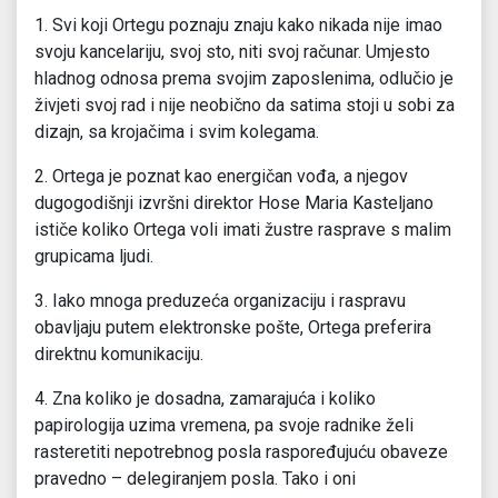
1. Svi koji Ortegu poznaju znaju kako nikada nije imao
svoju kancelariju, svoj sto, niti svoj računar. Umjesto
hladnog odnosa prema svojim zaposlenima, odlučio je
živjeti svoj rad i nije neobično da satima stoji u sobi za
dizajn, sa krojačima i svim kolegama.
2. Ortega je poznat kao energičan vođa, a njegov
dugogodišnji izvršni direktor Hose Maria Kasteljano
ističe koliko Ortega voli imati žustre rasprave s malim
grupicama ljudi.
3. Iako mnoga preduzeća organizaciju i raspravu
obavljaju putem elektronske pošte, Ortega preferira
direktnu komunikaciju.
4. Zna koliko je dosadna, zamarajuća i koliko
papirologija uzima vremena, pa svoje radnike želi
rasteretiti nepotrebnog posla raspoređujuću obaveze
pravedno – delegiranjem posla. Tako i oni