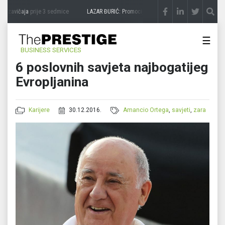
 zavičaja
prije 3 sedmice
LAZAR ĐURIĆ: Promocija potencijal pretvara u destinaciju
☰
BUSINESS SERVICES
6 poslovnih savjeta najbogatijeg
Evropljanina
Karijere
30.12.2016.
Amancio Ortega
,
savjeti
,
zara