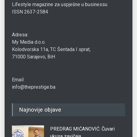
Lifestyle magazine za uspješne u businessu
ISSN 2637-2584
Adresa:
My Media d.o.o.
Kolodvorska 11a, TC Šentada I sprat,
71000 Sarajevo, BiH
Email:
info@theprestige.ba
Najnovije objave
PREDRAG MIĆANOVIĆ: Čuvari
ukusa zavičaja