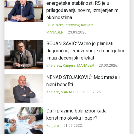
energetske stabilnosti RS je u
prilagođavanju novim, izmijenjenim
okolnostima
COMPANY
,
Interview
,
Karijere
,
MANAGER
23.03.2026.
BOJAN SAVIĆ: Važno je planirati
dugoročno, jer investicije u energetici
imaju decenijski efekat
Interview
,
Karijere
,
MANAGER
23.03.2026.
NENAD STOJAKOVIĆ: Moć mreže i
njeni benefiti
Karijere
,
MANAGER
20.03.2026.
Da li pravimo bolji izbor kada
koristimo olovku i papir?
Karijere
01.09.2022.