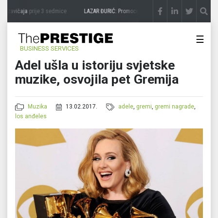
 zavičaja
prije 3 sedmice
LAZAR ĐURIĆ: Promocija potencijal pretvara u destinaciju
p
☰
BUSINESS SERVICES
Adel ušla u istoriju svjetske
muzike, osvojila pet Gremija
Muzika
13.02.2017.
adele
,
gremi
,
gremi nagrade
,
los anđeles