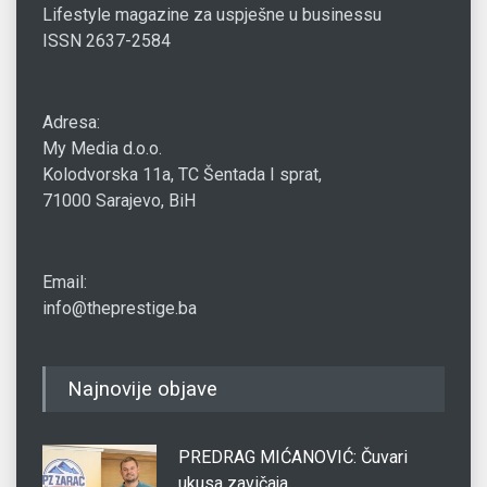
Lifestyle magazine za uspješne u businessu
ISSN 2637-2584
Adresa:
My Media d.o.o.
Kolodvorska 11a, TC Šentada I sprat,
71000 Sarajevo, BiH
Email:
info@theprestige.ba
Najnovije objave
PREDRAG MIĆANOVIĆ: Čuvari
ukusa zavičaja