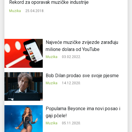
Rekord za oporavak muzičke industrije
Eg
Muzika
25.04.2018.
Mu
Najveće muzičke zvijezde zarađuju
milione dolara od YouTube
Muzika
03.02.2022.
Bob Dilan prodao sve svoje pjesme
Muzika
14.12.2020.
Popularna Beyonce ima novi posao i
gaji pčele!
Muzika
05.11.2020.