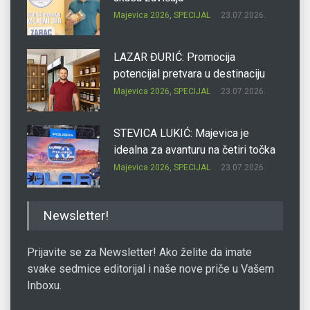
Majevica 2026
,
SPECIJAL
23.07.2026.
LAZAR ĐURIĆ: Promocija
potencijal pretvara u destinaciju
Majevica 2026
,
SPECIJAL
23.07.2026.
STEVICA LUKIĆ: Majevica je
idealna za avanturu na četiri točka
Majevica 2026
,
SPECIJAL
23.07.2026.
DRAGAN OSTOJIĆ: Moj karakter je
Newsletter!
iskovan na Majevici
Majevica 2026
,
SPECIJAL
23.07.2026.
Prijavite se za Newsletter! Ako želite da imate
svake sedmice editorijal i naše nove priče u Vašem
Inboxu.
SLAĐANA ZGONJANIN: Industrija
sa licem zajednice