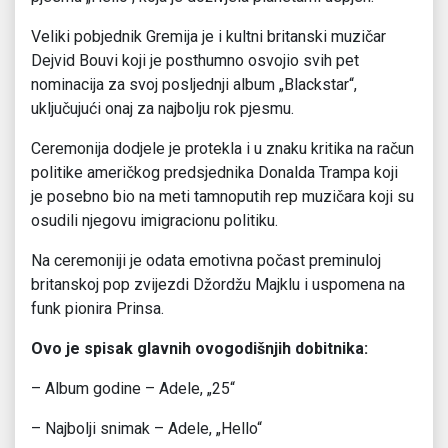
Veliki pobjednik Gremija je i kultni britanski muzičar
Dejvid Bouvi koji je posthumno osvojio svih pet
nominacija za svoj posljednji album „Blackstar“,
uključujući onaj za najbolju rok pjesmu.
Ceremonija dodjele je protekla i u znaku kritika na račun
politike američkog predsjednika Donalda Trampa koji
je posebno bio na meti tamnoputih rep muzičara koji su
osudili njegovu imigracionu politiku.
Na ceremoniji je odata emotivna počast preminuloj
britanskoj pop zvijezdi Džordžu Majklu i uspomena na
funk pionira Prinsa.
Ovo je spisak glavnih ovogodišnjih dobitnika:
– Album godine – Adele, „25“
– Najbolji snimak – Adele, „Hello“