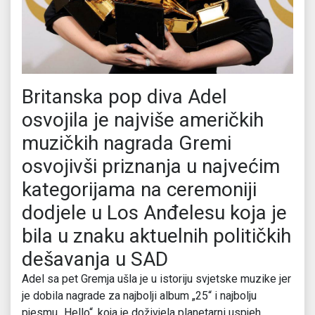
Britanska pop diva Adel
osvojila je najviše američkih
muzičkih nagrada Gremi
osvojivši priznanja u najvećim
kategorijama na ceremoniji
dodjele u Los Anđelesu koja je
bila u znaku aktuelnih političkih
dešavanja u SAD
Adel sa pet Gremja ušla je u istoriju svjetske muzike jer
je dobila nagrade za najbolji album „25“ i najbolju
pjesmu „Hello“, koja je doživjela planetarni uspjeh.