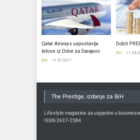
a mjesec dana
Qatar Airways uspostavlja
Dobit PREF
0 KM
letove iz Dohe za Sarajevo
BiH
11.04.2
BiH
11.07.2017.
The Prestige, izdanje za BiH
Lifestyle magazine za uspješne u business
ISSN 2637-2584