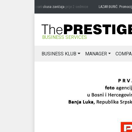
RAG MIĆANOVIĆ: Čuvari ukusa zavičaja
prije 2 sedmice
LAZAR ĐURIĆ: Promocija pote
BUSINESS SERVICES
BUSINESS KLUB
MANAGER
COMPA