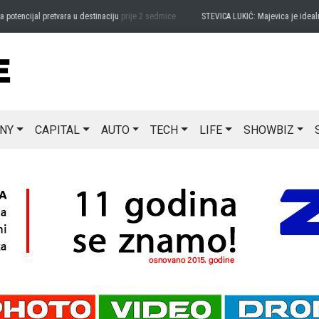
ncijal pretvara u destinaciju
prije 2 sedmice
STEVICA LUKIĆ: Majevica je idealna za
NY
CAPITAL
AUTO
TECH
LIFE
SHOWBIZ