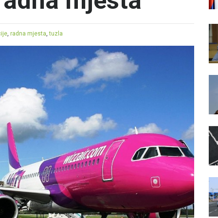
 radna mjesta
ije
,
radna mjesta
,
tuzla