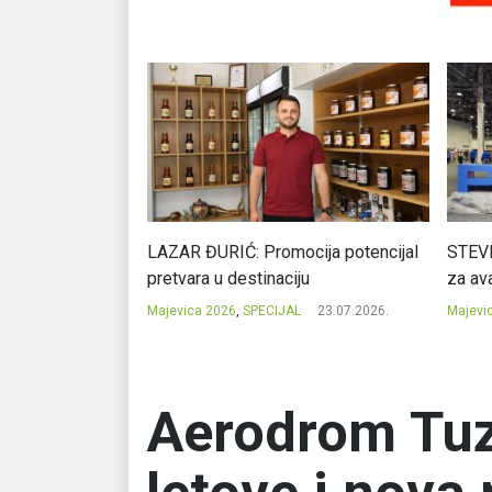
Ć: Čuvari ukusa
LAZAR ĐURIĆ: Promocija potencijal
STEVI
pretvara u destinaciju
za ava
23.07.2026.
Majevica 2026
,
SPECIJAL
23.07.2026.
Majevi
Aerodrom Tuz