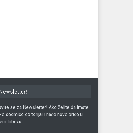
ači iz BiH strahuju da će
Pumpadžije ne smiju uzimati
Bi
r izvući novac
više od 0,25 KM po litru goriva
au
.04.2017.
BiH
10.04.2020.
BiH
Newsletter!
javite se za Newsletter! Ako želite da imate
ke sedmice editorijal i naše nove priče u
em Inboxu.