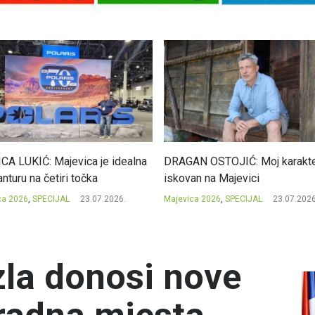
CA LUKIĆ: Majevica je idealna
DRAGAN OSTOJIĆ: Moj karakte
nturu na četiri točka
iskovan na Majevici
ca 2026
,
SPECIJAL
23.07.2026.
Majevica 2026
,
SPECIJAL
23.07.2026
la donosi nove