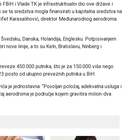
BiH i Vlade TK je infrastruktrualni dio ove države i
se ta sredstva mogla finansirati u kapitalna sredstva na
fet Karasalihović, direktor Međunarodnog aerodroma
, Švedsku, Danska, Holandija, Englesku. Potpisivanjem
 nove linije, a to su Keln, Bratislavu, Ninberg i
reveze 450.000 putnika, što je za 150.000 više nego
23 posto od ukupno preveznih putnika u BiH.
ća je jednostavna: “Povoljan položaj, adekvatna usluga i
aj aerodroma je područje kojem gravitira milion-dva