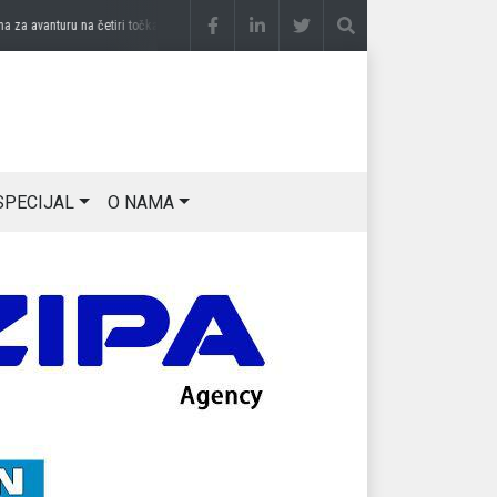
 avanturu na četiri točka
prije 2 sedmice
DRAGAN OSTOJIĆ: Moj karakter je iskovan 
SPECIJAL
O NAMA