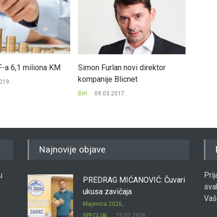
-a 6,1 miliona KM
Simon Furlan novi direktor
Dobavlj
kompanije Blicnet
Agroko
019.
BiH
09.03.2017.
BiH
25
Najnovije objave
u
Pri
PREDRAG MIĆANOVIĆ: Čuvari
sva
ukusa zavičaja
Vaš
Majevica 2026
,
SPECIJAL
23.07.2026.