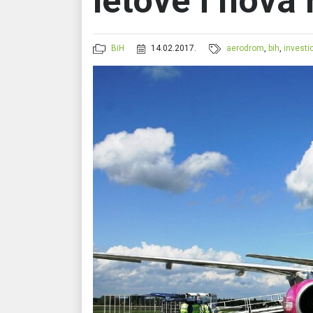
letove i nova
BiH
14.02.2017.
aerodrom
,
bih
,
investic