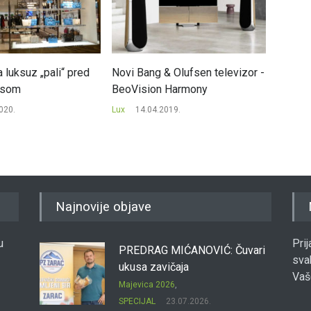
 luksuz „pali“ pred
Novi Bang & Olufsen televizor -
Aston M
usom
BeoVision Harmony
luksuz
020.
Lux
14.04.2019.
Lux
30
Najnovije objave
u
Pri
PREDRAG MIĆANOVIĆ: Čuvari
sva
ukusa zavičaja
Vaš
Majevica 2026
,
SPECIJAL
23.07.2026.