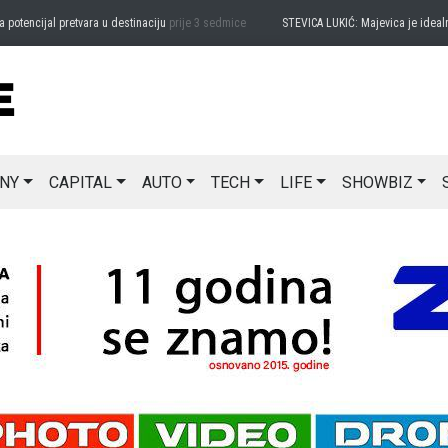
ncijal pretvara u destinaciju
prije 3 sedmice
STEVICA LUKIĆ: Majevica je idealna za
NY
CAPITAL
AUTO
TECH
LIFE
SHOWBIZ