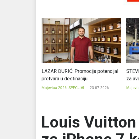
Ć: Čuvari ukusa
LAZAR ĐURIĆ: Promocija potencijal
STEVI
pretvara u destinaciju
za ava
23.07.2026.
Majevica 2026
,
SPECIJAL
23.07.2026.
Majevi
Louis Vuitton