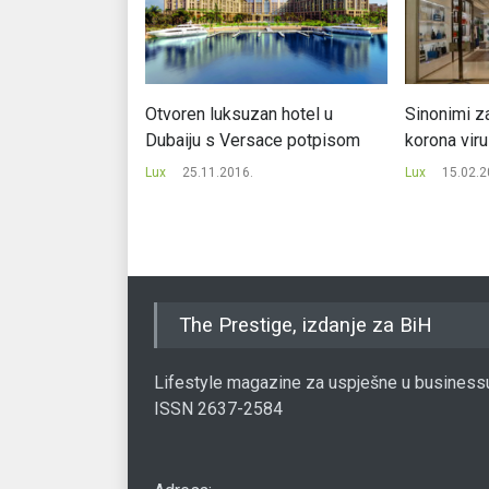
ljih domova
Otvoren luksuzan hotel u
Sinonimi za
Dubaiju s Versace potpisom
korona vir
Lux
25.11.2016.
Lux
15.02.2
The Prestige, izdanje za BiH
Lifestyle magazine za uspješne u business
ISSN 2637-2584