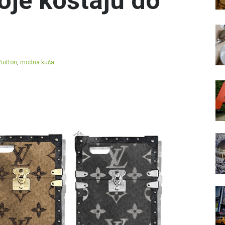
oje koštaju do
Vuitton
,
modna kuća