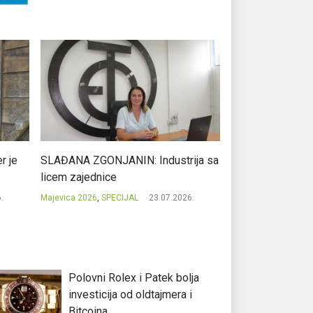
r je
SLAĐANA ZGONJANIN: Industrija sa
NIKOLA GAVRIĆ: L
licem zajednice
regionalni uspje
.
Majevica 2026
,
SPECIJAL
23.07.2026.
Majevica 2026
,
SPEC
Polovni Rolex i Patek bolja
investicija od oldtajmera i
Bitcoina