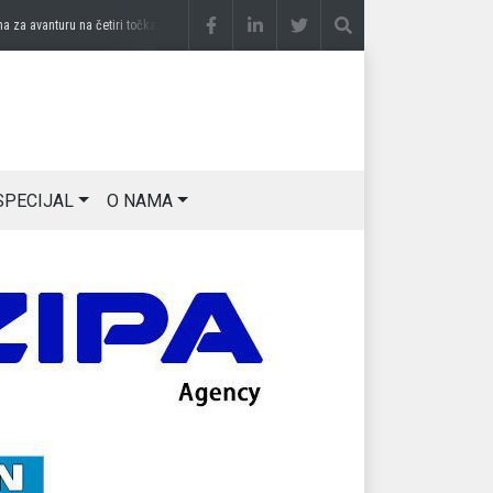
 avanturu na četiri točka
prije 3 sedmice
DRAGAN OSTOJIĆ: Moj karakter je iskovan 
SPECIJAL
O NAMA