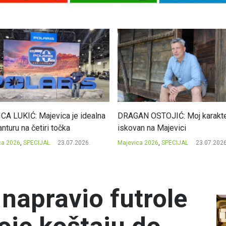
CA LUKIĆ: Majevica je idealna
DRAGAN OSTOJIĆ: Moj karakte
nturu na četiri točka
iskovan na Majevici
ca 2026
,
SPECIJAL
23.07.2026.
Majevica 2026
,
SPECIJAL
23.07.2026
 napravio futrole