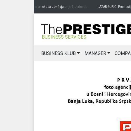
RAG MIĆANOVIĆ: Čuvari ukusa zavičaja
prije 3 sedmice
LAZAR ĐURIĆ: Promocija pote
BUSINESS SERVICES
BUSINESS KLUB
MANAGER
COMPA