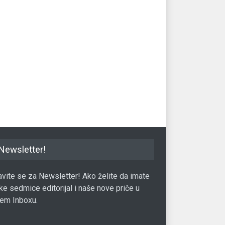
artin se širi u biznis
Alibaba ulazi u svijet luksuzne
Da 
nih nekretnina
mode
Bl
te
.04.2019.
Lux
05.11.2020.
Lux
Newsletter!
javite se za Newsletter! Ako želite da imate
ke sedmice editorijal i naše nove priče u
em Inboxu.