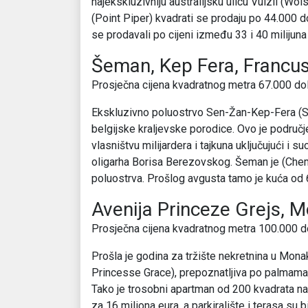
najekskluzivniju australijsku ulicu Vulzli (W
(Point Piper) kvadrati se prodaju po 44.000 do
se prodavali po cijeni između 33 i 40 milijuna
Šeman, Kep Fera, Francu
Prosječna cijena kvadratnog metra 67.000 do
Ekskluzivno poluostrvo Sen-Žan-Kep-Fera (Sa
belgijske kraljevske porodice. Ovo je područ
vlasništvu milijardera i tajkuna uključujući i
oligarha Borisa Berezovskog. Šeman je (Chem
poluostrva. Prošlog avgusta tamo je kuća od 
Avenija Princeze Grejs, 
Prosječna cijena kvadratnog metra 100.000 d
Prošla je godina za tržište nekretnina u Mona
Princesse Grace), prepoznatljiva po palmama k
Tako je trosobni apartman od 200 kvadrata na 
za 16 miliona eura, a parkiralište i terasa su 