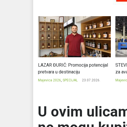
Ć: Čuvari ukusa
LAZAR ĐURIĆ: Promocija potencijal
STEVI
pretvara u destinaciju
za ava
23.07.2026.
Majevica 2026
,
SPECIJAL
23.07.2026.
Majevi
U ovim ulicam