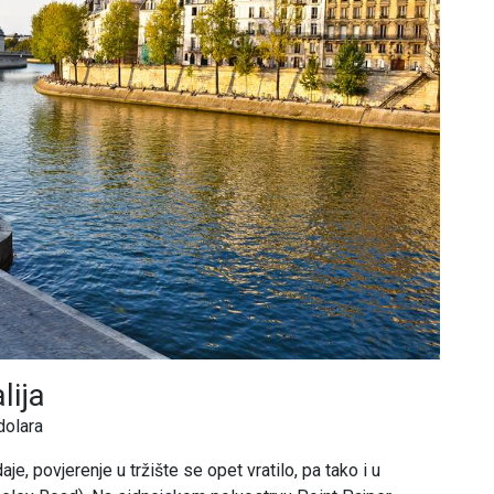
lija
dolara
e, povjerenje u tržište se opet vratilo, pa tako i u