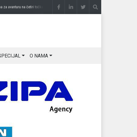
anturu na četiri točka
prije 3 sedmice
DRAGAN OSTOJIĆ: Moj karakter je iskovan na
SPECIJAL
O NAMA