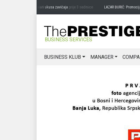
G MIĆANOVIĆ: Čuvari ukusa zavičaja
prije 3 sedmice
LAZAR ĐURIĆ: Promocija potenc
BUSINESS SERVICES
BUSINESS KLUB
MANAGER
COMPA