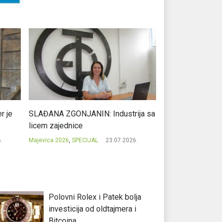
r je
SLAĐANA ZGONJANIN: Industrija sa
NIKOLA GAVRIĆ: L
licem zajednice
regionalni uspje
.
Majevica 2026
,
SPECIJAL
23.07.2026.
Majevica 2026
,
SPEC
Polovni Rolex i Patek bolja
investicija od oldtajmera i
Bitcoina