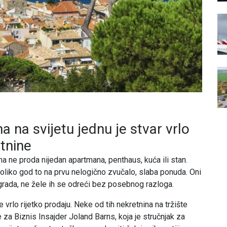
a na svijetu jednu je stvar vrlo
etnine
 ne proda nijedan apartmana, penthaus, kuća ili stan.
koliko god to na prvu nelogično zvučalo, slaba ponuda. Oni
 grada, ne žele ih se odreći bez posebnog razloga.
 vrlo rijetko prodaju. Neke od tih nekretnina na tržište
e za Biznis Insajder Joland Barns, koja je stručnjak za