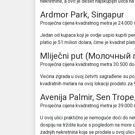
nekretnine, a ovo je deset najskupljih ulica na 
Ardmor Park, Singapur
Prosječna cijena kvadratnog metra je 24.000 
Jedan od kupaca koji je ovdje uspio kupiti pe
platio je 51 miliоn dolara, čime je kvadrat pla
Mliječni put (Молочный
Prosječna cijena kvadratnog metra 30.500 do
Većina zgrada u ovoj četvrti sagrađene su po
kvadratnih metara na ovoj lokaciji prodato za 
Avenija Palmir, Sen Trope
Prosječna cijena kvadratnog metra je 39.000 
U ovoj ulici praktično je nemoguće doći do nek
dospiju na tržište kuće s pogledom na more d
zadnjih nekretnina koja se prodala u ovoj ulici