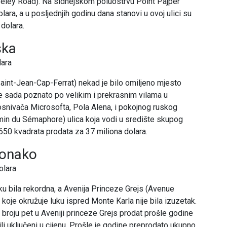
olseley Road). Na sidnejskom poluostrvu Point Pajper
lara, a u posljednjih godinu dana stanovi u ovoj ulici su
 dolara.
ska
lara
int-Jean-Cap-Ferrat) nekad je bilo omiljeno mjesto
je sada poznato po velikim i prekrasnim vilama u
 suosnivača Microsofta, Pola Alena, i pokojnog ruskog
in du Sémaphore) ulica koja vodi u središte skupog
650 kvadrata prodata za 37 miliona dolara.
Monako
olara
ku bila rekordna, a Avenija Princeze Grejs (Avenue
oje okružuje luku ispred Monte Karla nije bila izuzetak.
broju pet u Aveniji princeze Grejs prodat prošle godine
bili uključeni u cijenu. Prošle je godine preprodato ukupno