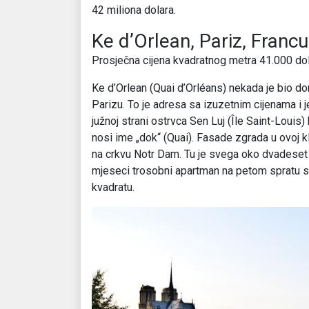
42 miliona dolara.
Ke d’Orlean, Pariz, Franc
Prosječna cijena kvadratnog metra 41.000 do
Ke d’Orlean (Quai d’Orléans) nekada je bio dom
Parizu. To je adresa sa izuzetnim cijenama i 
južnoj strani ostrvca Sen Luj (Île Saint-Louis)
nosi ime „dok“ (Quai). Fasade zgrada u ovoj kl
na crkvu Notr Dam. Tu je svega oko dvadeset z
mjeseci trosobni apartman na petom spratu s
kvadratu.