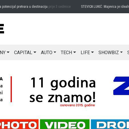
ijal pretvara u destinaciju
prije 3 sedmice
STEVICA LUKIĆ: Majevica je idealna za av
NY
CAPITAL
AUTO
TECH
LIFE
SHOWBIZ