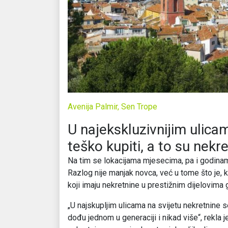
Avenija Palmir, Sen Trope
U najekskluzivnijim ulicam
teško kupiti, a to su nekr
Na tim se lokacijama mjesecima, pa i godinama
Razlog nije manjak novca, već u tome što je, 
koji imaju nekretnine u prestižnim dijelovima
„U najskupljim ulicama na svijetu nekretnine se
dođu jednom u generaciji i nikad više“, rekla j