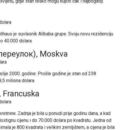
svijetu, gdje stan teško mogu kupiti čak i najbogatiji.
dolara
nthаus je suvlasnik Alibaba grupe. Svoju novu rezidenciju
tio 40.000 dolara.
 переулок), Moskva
lara
slije 2000. godine. Prošle godine je stan od 238
9,5 miliona dolara.
, Francuska
dolara
retnine. Zadnja je bila u ponudi prije godinu dana, a kad
ostignu cijenu i do 70.000 dolara po kvadratu. Jedna od
 imala je 800 kvadrata i velikim zemljištem, a cijena je bila