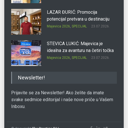
LAZAR ĐURIĆ: Promocija
potencijal pretvara u destinaciju
Majevica 2026
,
SPECIJAL
23.07.2026.
STEVICA LUKIĆ: Majevica je
idealna za avanturu na četiri točka
Majevica 2026
,
SPECIJAL
23.07.2026.
DRAGAN OSTOJIĆ: Moj karakter je
Newsletter!
iskovan na Majevici
Majevica 2026
,
SPECIJAL
23.07.2026.
Prijavite se za Newsletter! Ako želite da imate
svake sedmice editorijal i naše nove priče u Vašem
Inboxu.
SLAĐANA ZGONJANIN: Industrija
sa licem zajednice
Majevica 2026
,
SPECIJAL
23.07.2026.