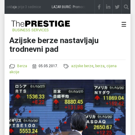
zavičaja
prije 3 sedmice
LAZAR ĐURIĆ: Promocija potencijal pretvara u destinaciju
p
☰
BUSINESS SERVICES
Azijske berze nastavljaju
trodnevni pad
Berza
05.05.2017.
azijske berze
,
berza
,
cijena
akcije