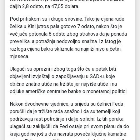
daljih 2,8 odsto, na 47,05 dolara.
Pod pritiskom su i druge sirovine. Tako je cijena rude
čelika u Kini jutros pala gotovo 7 odsto, nakon što je
već juče potonula 8 odsto zbog strahova da je ponuda
prevelika, a potražnja nedovoljno snažna. Iz istog je
razloga cijena bakra skliznula na najniži nivo u četiri
mjeseca.
Ulagači su oprezni i zbog toga što će u petak biti
objavljeni izvještaji o zapošljavanju u SAD-u, koje
obično znatno utiče na tržište jer najviše utiče i na
odluke američke centralne banke o monetarnoj politici.
Nakon dvodnevne sjednice, u srijedu su čelnici Feda
poručili da je tržište rada snažno i da su temelji koji
podržavaju rast potrošnje i dalje solidni. Iz tih poruka
ulagači su zaključili da Fed ostaje pri svom planu da do
kraja godine još u dva navrata poveća ključne kamatne