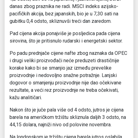
danas zbog praznika ne radi. MSCI indeks azijsko-
pacifičkih akcija, bez japanskih, bio je u 7,30 sati na
gubitku 0,4 odsto, skliznuvši treći dan zaredom.
Pad cijena akcija ponajviše je posljedica pada cijena
sirovina, što je pritisnulo rudarski i energetski sektor.
Po padu prednjače cijene nafte zbog naznaka da OPEC
i drugi veliki proizvođači neće preduzeti drastičnije
korake kako bi se smanjio jaz između prevelike
proizvodnje i nedovoljno snažne potražnje. Lanjski
dogovor o smanjenju proizvodnje nije dao očekivane
rezultate, a veći rez proizvodnje ne treba očekivati,
kažu analitičari.
Nakon što je juče pala više od 4 odsto, jutros je cijena
barela na američkom tržištu skliznula daljih 3 odsto, na
44,15 dolara, najniži nivo od polovine novembra.
Na londonskom je tržištu cijena barela jutros oslabila