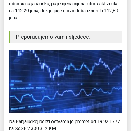
odnosu na japansku, pa je njena cijena jutros skliznula
na 112,20 jena, dok je juče u ovo doba iznosila 112,80
jena.
Preporučujemo vam i sljedeće:
Na Banjalučkoj berzi ostvaren je promet od 19.921.777,
Da
na SASE 2.330.312 KM
4