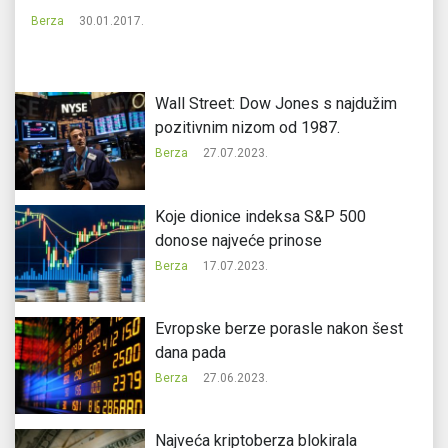
Berza
30.01.2017.
Be
Wall Street: Dow Jones s najdužim
pozitivnim nizom od 1987.
Berza
27.07.2023.
Koje dionice indeksa S&P 500
donose najveće prinose
Berza
17.07.2023.
Evropske berze porasle nakon šest
dana pada
Berza
27.06.2023.
Najveća kriptoberza blokirala