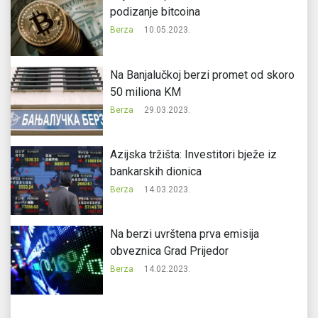
podizanje bitcoina
Berza
10.05.2023.
Na Banjalučkoj berzi promet od skoro
50 miliona KM
Berza
29.03.2023.
Azijska tržišta: Investitori bježe iz
bankarskih dionica
Berza
14.03.2023.
Na berzi uvrštena prva emisija
obveznica Grad Prijedor
Berza
14.02.2023.