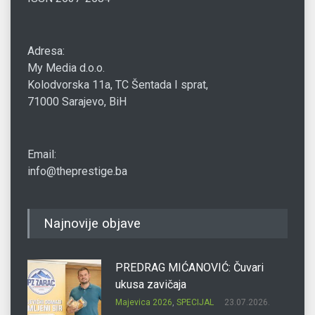
Adresa:
My Media d.o.o.
Kolodvorska 11a, TC Šentada I sprat,
71000 Sarajevo, BiH
Email:
info@theprestige.ba
Najnovije objave
PREDRAG MIĆANOVIĆ: Čuvari
ukusa zavičaja
Majevica 2026
,
SPECIJAL
23.07.2026.