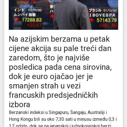
Na azijskim berzama u petak
cijene akcija su pale treći dan
zaredom, što je najviše
posledica pada cena sirovina,
dok je euro ojačao jer je
smanjen strah u vezi
francuskih predsjedničkih
izbora
Berzanski indeksi u Singapuru, Šangaju, Australiji i
Hong Kongu bili su oko 7,30 sati u minusu između 0,3 i
1,2 odsto, dok se na japanskoj i južnokorejskoj berzi