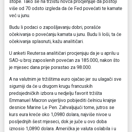
stope. Tako se na tržištu novca procjenjuje da postoji
više od 70 odsto izgleda da će Fed povećati te kamate
već u junu.
Budu li podaci o zapošljavanju dobri, porašće
očekivanja o povećanju kamata u junu. Budu li loši, ta će
očekivanja splasnuti, kažu analitičari.
U anketi Reutersa analitičari procjenjuju da je u aprilu u
SAD-u broj zaposlenih povećan za 185.000, nakon što
je mjesec dana prije porastao za 98.000.
A na valutnim je tržištima euro ojačao jer su ulagači sve
sigurniji da će u drugom krugu francuskih
predsjedničkih izbora u nedjelju favorit tržišta
Emmanuel Macron uvjerljivo pobijediti čelnicu krajnje
desnice Marine Le Pen. Zahvaljujući tome, jutros se
kurs eura kreće oko 1,0980 dolara, najviše nivoe u
posljednjih šest mjeseci, dok je juče u ovo doba
iznosio 1,0890 dolara. Američka je valuta oslabila i u