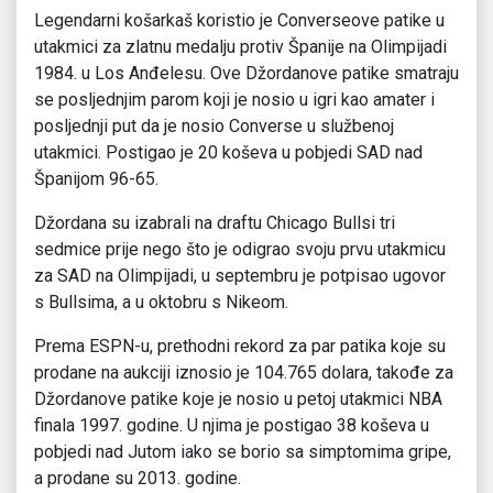
Legendarni košarkaš koristio je Converseove patike u
utakmici za zlatnu medalju protiv Španije na Olimpijadi
1984. u Los Anđelesu. Ove Džordanove patike smatraju
se posljednjim parom koji je nosio u igri kao amater i
posljednji put da je nosio Converse u službenoj
utakmici. Postigao je 20 koševa u pobjedi SAD nad
Španijom 96-65.
Džordana su izabrali na draftu Chicago Bullsi tri
sedmice prije nego što je odigrao svoju prvu utakmicu
za SAD na Olimpijadi, u septembru je potpisao ugovor
s Bullsima, a u oktobru s Nikeom.
Prema ESPN-u, prethodni rekord za par patika koje su
prodane na aukciji iznosio je 104.765 dolara, takođe za
Džordanove patike koje je nosio u petoj utakmici NBA
finala 1997. godine. U njima je postigao 38 koševa u
pobjedi nad Jutom iako se borio sa simptomima gripe,
a prodane su 2013. godine.