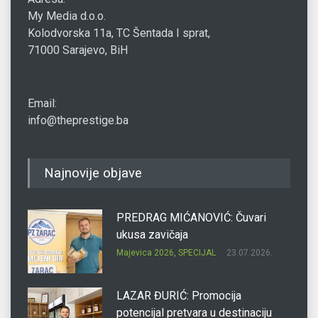
My Media d.o.o.
Kolodvorska 11a, TC Šentada I sprat,
71000 Sarajevo, BiH
Email:
info@theprestige.ba
Najnovije objave
PREDRAG MIĆANOVIĆ: Čuvari
ukusa zavičaja
Majevica 2026
,
SPECIJAL
23.07.2026.
LAZAR ĐURIĆ: Promocija
potencijal pretvara u destinaciju