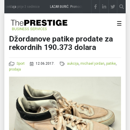
 zavičaja
prije 3 sedmice
LAZAR ĐURIĆ: Promocija potencijal pretvara u destinaciju
☰
BUSINESS SERVICES
Džordanove patike prodate za
rekordnih 190.373 dolara
Sport
12.06.2017.
aukcija
,
michael jordan
,
patike
,
prodaja