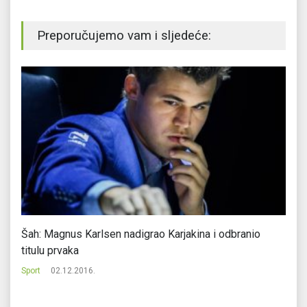
Preporučujemo vam i sljedeće:
Šah: Magnus Karlsen nadigrao Karjakina i odbranio
Jo
titulu prvaka
do
Sport
02.12.2016.
Sp