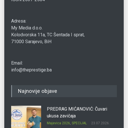
Adresa:
My Media d.o.o.
Kolodvorska 11a, TC Šentada I sprat,
71000 Sarajevo, BiH
Email:
info@theprestige.ba
Najnovije objave
PREDRAG MIĆANOVIĆ: Čuvari
ukusa zavičaja
Majevica 2026
,
SPECIJAL
23.07.2026.