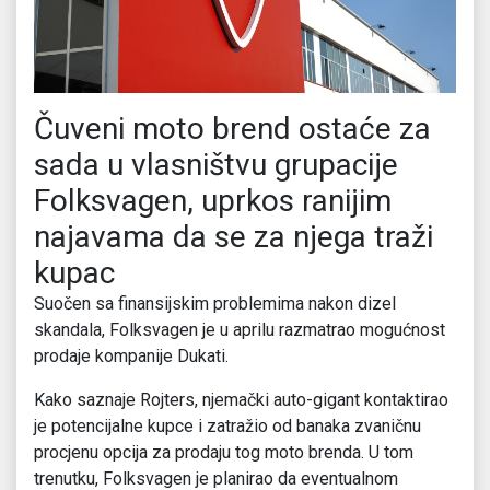
Čuveni moto brend ostaće za
sada u vlasništvu grupacije
Folksvagen, uprkos ranijim
najavama da se za njega traži
kupac
Suočen sa finansijskim problemima nakon dizel
skandala, Folksvagen je u aprilu razmatrao mogućnost
prodaje kompanije Dukati.
Kako saznaje Rojters, njemački auto-gigant kontaktirao
je potencijalne kupce i zatražio od banaka zvaničnu
procjenu opcija za prodaju tog moto brenda. U tom
trenutku, Folksvagen je planirao da eventualnom