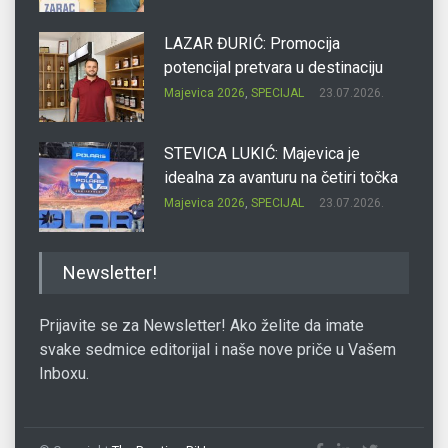
LAZAR ĐURIĆ: Promocija
potencijal pretvara u destinaciju
Majevica 2026
,
SPECIJAL
23.07.2026.
STEVICA LUKIĆ: Majevica je
idealna za avanturu na četiri točka
Majevica 2026
,
SPECIJAL
23.07.2026.
DRAGAN OSTOJIĆ: Moj karakter je
Newsletter!
iskovan na Majevici
Majevica 2026
,
SPECIJAL
23.07.2026.
Prijavite se za Newsletter! Ako želite da imate
svake sedmice editorijal i naše nove priče u Vašem
Inboxu.
SLAĐANA ZGONJANIN: Industrija
sa licem zajednice
Majevica 2026
,
SPECIJAL
23.07.2026.