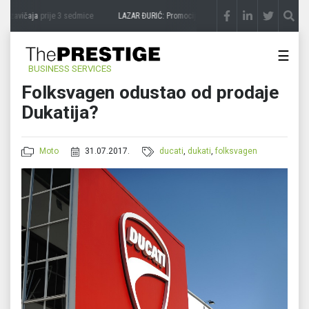
 zavičaja
prije 3 sedmice
LAZAR ĐURIĆ: Promocija potencijal pretvara u destinaciju
☰
BUSINESS SERVICES
Folksvagen odustao od prodaje
Dukatija?
Moto
31.07.2017.
ducati
,
dukati
,
folksvagen