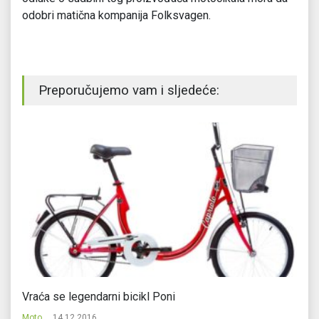
odobri matična kompanija Folksvagen.
Preporučujemo vam i sljedeće:
Vraća se legendarni bicikl Poni
Br
Moto
14.12.2016.
Mo