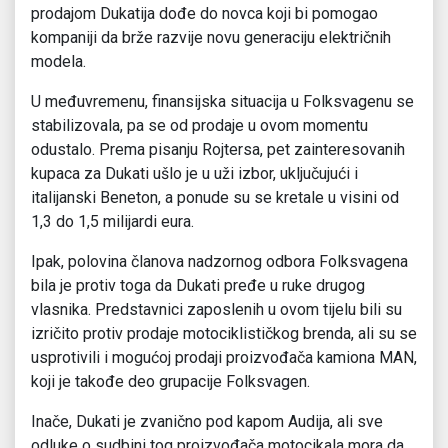
prodajom Dukatija dođe do novca koji bi pomogao
kompaniji da brže razvije novu generaciju električnih
modela.
U međuvremenu, finansijska situacija u Folksvagenu se
stabilizovala, pa se od prodaje u ovom momentu
odustalo. Prema pisanju Rojtersa, pet zainteresovanih
kupaca za Dukati ušlo je u uži izbor, uključujući i
italijanski Beneton, a ponude su se kretale u visini od
1,3 do 1,5 milijardi eura.
Ipak, polovina članova nadzornog odbora Folksvagena
bila je protiv toga da Dukati pređe u ruke drugog
vlasnika. Predstavnici zaposlenih u ovom tijelu bili su
izričito protiv prodaje motociklističkog brenda, ali su se
usprotivili i mogućoj prodaji proizvođača kamiona MAN,
koji je takođe deo grupacije Folksvagen.
Inače, Dukati je zvanično pod kapom Audija, ali sve
odluke o sudbini tog proizvođača motocikala mora da