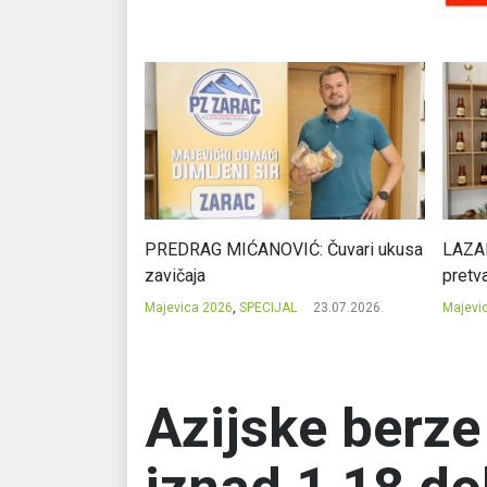
Ć: Čuvari ukusa
LAZAR ĐURIĆ: Promocija potencijal
STEVI
pretvara u destinaciju
za ava
23.07.2026.
Majevica 2026
,
SPECIJAL
23.07.2026.
Majevi
Azijske berze