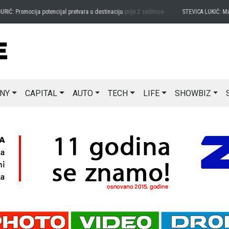
Promocija potencijal pretvara u destinaciju
prije 2 sedmice
STEVICA LUKIĆ: Majevica
NY
CAPITAL
AUTO
TECH
LIFE
SHOWBIZ