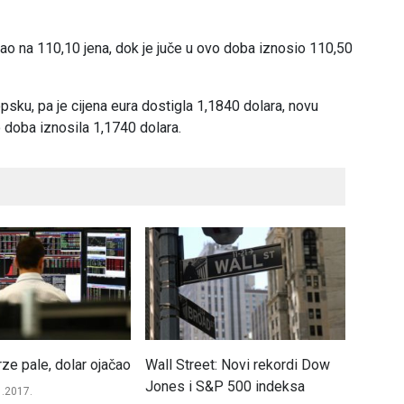
pao na 110,10 jena, dok je juče u ovo doba iznosio 110,50
psku, pa je cijena eura dostigla 1,1840 dolara, novu
o doba iznosila 1,1740 dolara.
t: Novi rekordi Dow
Cijene nafte u padu
Na Banj
P 500 indeksa
promet
Berza
01.12.2020.