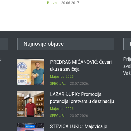
SASE 
6.2017.
Berza
Najnovije objave
u
Pri
PREDRAG MIĆANOVIĆ: Čuvari
sva
ukusa zavičaja
Vaš
Majevica 2026
,
SPECIJAL
23.07.2026.
LAZAR ĐURIĆ: Promocija
potencijal pretvara u destinaciju
Majevica 2026
,
SPECIJAL
23.07.2026.
STEVICA LUKIĆ: Majevica je