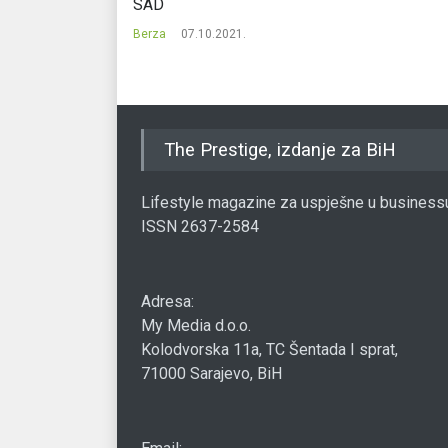
Berza
20.0
1.
The Prestige, izdanje za BiH
Lifestyle magazine za uspješne u business
ISSN 2637-2584
Adresa:
My Media d.o.o.
Kolodvorska 11a, TC Šentada I sprat,
71000 Sarajevo, BiH