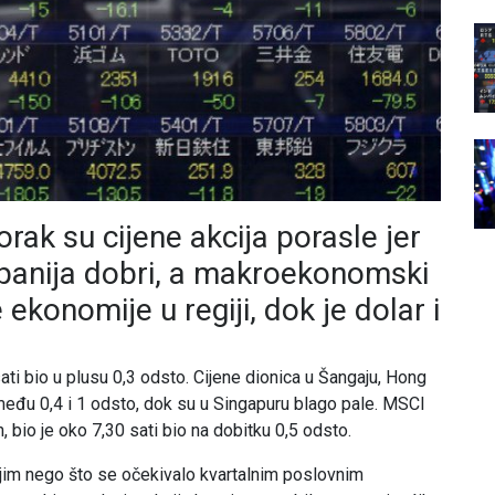
rak su cijene akcija porasle jer
mpanija dobri, a makroekonomski
ekonomije u regiji, dok je dolar i
ati bio u plusu 0,3 odsto. Cijene dionica u Šangaju, Hong
između 0,4 i 1 odsto, dok su u Singapuru blago pale. MSCI
, bio je oko 7,30 sati bio na dobitku 0,5 odsto.
jim nego što se očekivalo kvartalnim poslovnim