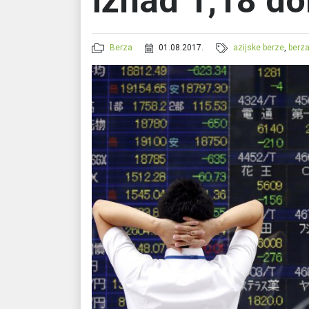
iznad 1,18 do
Berza
01.08.2017.
azijske berze
,
berz