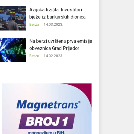
Azijska tržišta: Investitori
bježe iz bankarskih dionica
Berza
14.03.2023.
Na berzi uvrštena prva emisija
obveznica Grad Prijedor
Berza
14.02.2023.