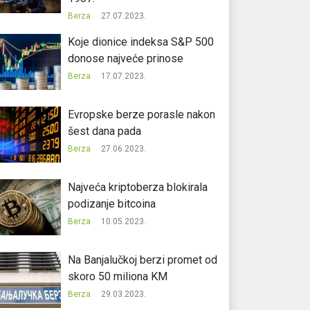
Berza
27.07.2023.
Koje dionice indeksa S&P 500
donose najveće prinose
Berza
17.07.2023.
Evropske berze porasle nakon
šest dana pada
Berza
27.06.2023.
Najveća kriptoberza blokirala
podizanje bitcoina
Berza
10.05.2023.
Na Banjalučkoj berzi promet od
skoro 50 miliona KM
Berza
29.03.2023.