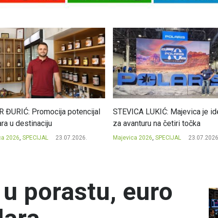
CA LUKIĆ: Majevica je idealna
DRAGAN OSTOJIĆ: Moj karakte
nturu na četiri točka
iskovan na Majevici
ca 2026
,
SPECIJAL
23.07.2026.
Majevica 2026
,
SPECIJAL
23.07.2026
 u porastu, euro