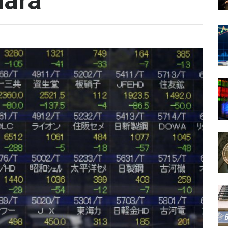
lara
a