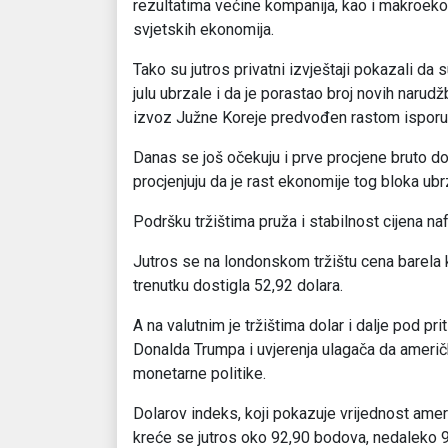
rezultatima većine kompanija, kao i makroeko
svjetskih ekonomija.
Tako su jutros privatni izvještaji pokazali d
julu ubrzale i da je porastao broj novih narudž
izvoz Južne Koreje predvođen rastom isporu
Danas se još očekuju i prve procjene bruto d
procjenjuju da je rast ekonomije tog bloka ubr
Podršku tržištima pruža i stabilnost cijena na
Jutros se na londonskom tržištu cena barela 
trenutku dostigla 52,92 dolara.
A na valutnim je tržištima dolar i dalje pod 
Donalda Trumpa i uvjerenja ulagača da američ
monetarne politike.
Dolarov indeks, koji pokazuje vrijednost ameri
kreće se jutros oko 92,90 bodova, nedaleko 9