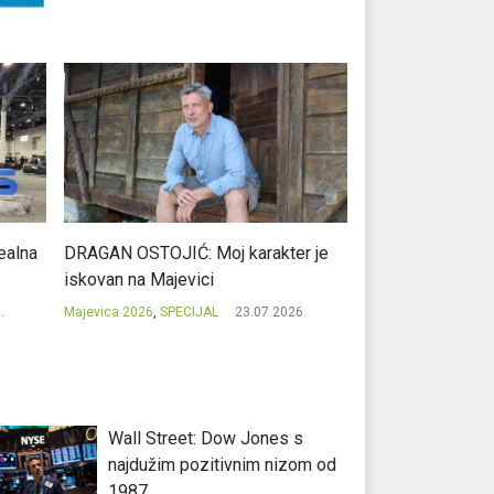
r je
SLAĐANA ZGONJANIN: Industrija sa
NIKOLA GAVRIĆ: L
licem zajednice
regionalni uspje
.
Majevica 2026
,
SPECIJAL
23.07.2026.
Majevica 2026
,
SPEC
Wall Street: Dow Jones s
najdužim pozitivnim nizom od
1987.