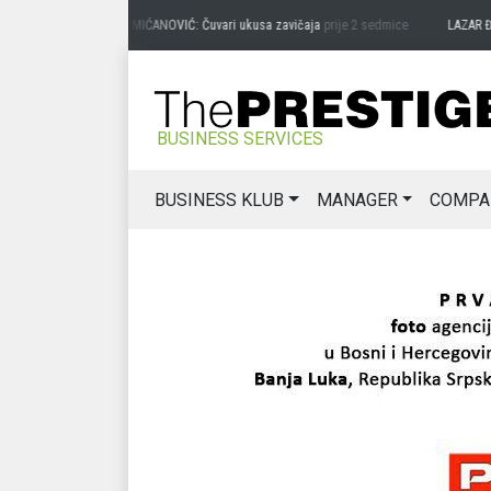
PREDRAG MIĆANOVIĆ: Čuvari ukusa zavičaja
prije 2 sedmice
LAZAR ĐURIĆ: 
BUSINESS SERVICES
BUSINESS KLUB
MANAGER
COMPA