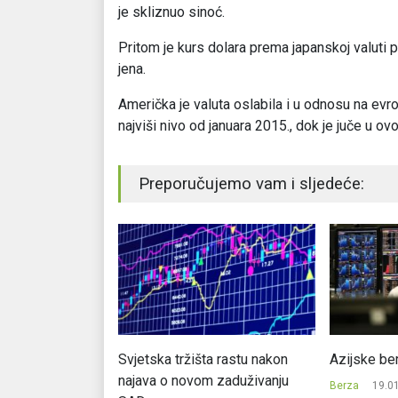
je skliznuo sinoć.
Pritom je kurs dolara prema japanskoj valuti 
jena.
Američka je valuta oslabila i u odnosu na evro
najviši nivo od januara 2015., dok je juče u ov
Preporučujemo vam i sljedeće:
a rastu nakon
Azijske berze pale, dolar ojačao
Wall Stree
 zaduživanju
Jones i S&
Berza
19.01.2017.