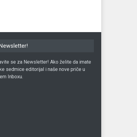
13.396.317 KM
Berza
19.04.2017.
18.01.2017.
Newsletter!
javite se za Newsletter! Ako želite da imate
ke sedmice editorijal i naše nove priče u
em Inboxu.