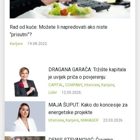
Rad od kuće: Možete li napredovati ako niste
BI
“prisutni”?
vj
Karijere
19.08.2022.
Ka
DRAGANA GARAČA: Tržište kapitala
je uvijek priča o povjerenju
CAPITAL
,
COMPANY
,
Interview
,
Karijere
,
Lider
12.05.2026.
MAJA ŠUPUT: Kako do koncesije za
energetske projekte
Interview
,
Karijere
,
MANAGER
23.03.2026.
DENIS STEVANOVIĆ: Čuvamo