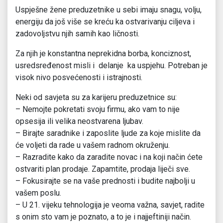
Uspješne žene preduzetnike u sebi imaju snagu, volju,
energiju da još više se kreću ka ostvarivanju ciljeva i
zadovoljstvu njih samih kao ličnosti.
Za njih je konstantna neprekidna borba, konciznost,
usredsređenost misli i delanje ka uspjehu. Potreban je
visok nivo posvećenosti i istrajnosti.
Neki od savjeta su za karijeru preduzetnice su:
– Nemojte pokretati svoju firmu, ako vam to nije
opsesija ili velika neostvarena ljubav.
– Birajte saradnike i zaposlite ljude za koje mislite da
će voljeti da rade u vašem radnom okruženju.
– Razradite kako da zaradite novac i na koji način ćete
ostvariti plan prodaje. Zapamtite, prodaja liječi sve.
– Fokusirajte se na vaše prednosti i budite najbolji u
vašem poslu.
– U 21. vijeku tehnologija je veoma važna, savjet, radite
s onim sto vam je poznato, a to je i najjeftiniji način.