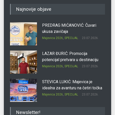
Najnovije objave
PREDRAG MIĆANOVIĆ: Čuvari
ukusa zavičaja
Majevica 2026
,
SPECIJAL
23.07.2026.
LAZAR ĐURIĆ: Promocija
potencijal pretvara u destinaciju
Majevica 2026
,
SPECIJAL
23.07.2026.
STEVICA LUKIĆ: Majevica je
idealna za avanturu na četiri točka
Majevica 2026
,
SPECIJAL
23.07.2026.
DRAGAN OSTOJIĆ: Moj karakter je
Newsletter!