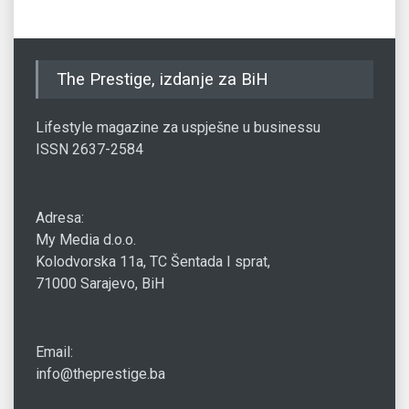
The Prestige, izdanje za BiH
Lifestyle magazine za uspješne u businessu
ISSN 2637-2584
Adresa:
My Media d.o.o.
Kolodvorska 11a, TC Šentada I sprat,
71000 Sarajevo, BiH
Email:
info@theprestige.ba