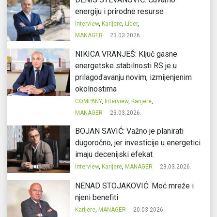
energiju i prirodne resurse
Interview
,
Karijere
,
Lider
,
MANAGER
23.03.2026.
NIKICA VRANJEŠ: Ključ gasne
energetske stabilnosti RS je u
prilagođavanju novim, izmijenjenim
okolnostima
COMPANY
,
Interview
,
Karijere
,
MANAGER
23.03.2026.
BOJAN SAVIĆ: Važno je planirati
dugoročno, jer investicije u energetici
imaju decenijski efekat
Interview
,
Karijere
,
MANAGER
23.03.2026.
NENAD STOJAKOVIĆ: Moć mreže i
njeni benefiti
Karijere
,
MANAGER
20.03.2026.