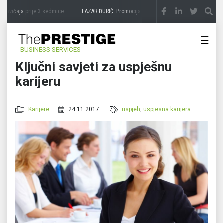
zavičaja
prije 3 sedmice
LAZAR ĐURIĆ: Promocija potencijal pretvara u destinaciju
pr
☰
BUSINESS SERVICES
Ključni savjeti za uspješnu
karijeru
Karijere
24.11.2017.
uspjeh
,
uspjesna karijera