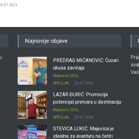
30.07.2021.
Najnovije objave
u
Pri
PREDRAG MIĆANOVIĆ: Čuvari
sva
ukusa zavičaja
Vaš
Majevica 2026
,
SPECIJAL
23.07.2026.
LAZAR ĐURIĆ: Promocija
potencijal pretvara u destinaciju
Majevica 2026
,
SPECIJAL
23.07.2026.
STEVICA LUKIĆ: Majevica je
idealna za avanturu na četiri