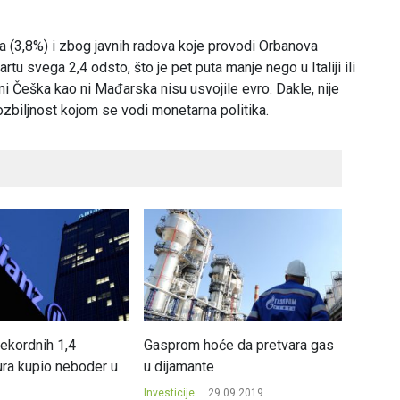
 (3,8%) i zbog javnih radova koje provodi Orbanova
martu svega 2,4 odsto, što je pet puta manje nego u Italiji ili
 ni Češka kao ni Mađarska nisu usvojile evro. Dakle, nije
zbiljnost kojom se vodi monetarna politika.
rekordnih 1,4
Gasprom hoće da pretvara gas
Ryanai
ura kupio neboder u
u dijamante
737 M
Investicije
29.09.2019.
Investici