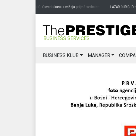
PREDRAG MIĆANOVIĆ: Čuvari ukusa zavičaja
prije 3 sedmice
LAZAR ĐURIĆ: Promocij
BUSINESS SERVICES
BUSINESS KLUB
MANAGER
COMPA