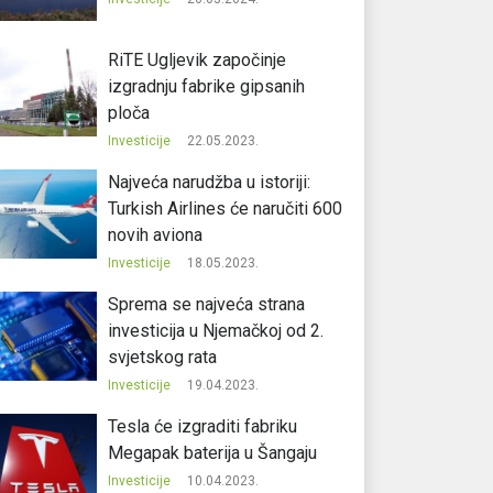
RiTE Ugljevik započinje
izgradnju fabrike gipsanih
ploča
Investicije
22.05.2023.
Najveća narudžba u istoriji:
Turkish Airlines će naručiti 600
novih aviona
Investicije
18.05.2023.
Sprema se najveća strana
investicija u Njemačkoj od 2.
svjetskog rata
Investicije
19.04.2023.
Tesla će izgraditi fabriku
Megapak baterija u Šangaju
Investicije
10.04.2023.