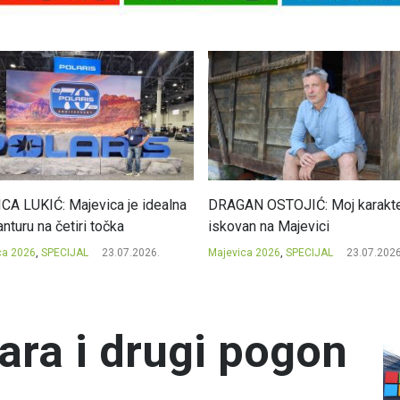
CA LUKIĆ: Majevica je idealna
DRAGAN OSTOJIĆ: Moj karakte
nturu na četiri točka
iskovan na Majevici
ca 2026
,
SPECIJAL
23.07.2026.
Majevica 2026
,
SPECIJAL
23.07.2026
ara i drugi pogon