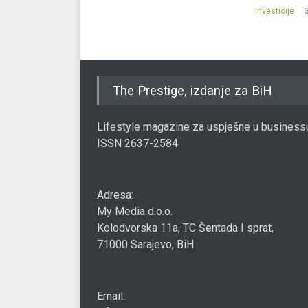
Investicije
The Prestige, izdanje za BiH
Lifestyle magazine za uspješne u business
ISSN 2637-2584
Adresa:
My Media d.o.o.
Kolodvorska 11a, TC Šentada I sprat,
71000 Sarajevo, BiH
Email: