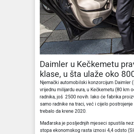
Daimler u Kečkemetu pravi
klase, u šta ulaže oko 80
Njemački automobilski konzorcijum Daimler (
vrijednu milijardu eura, u Kečkemetu (80 km 
radnika, još 2500 novih. Iako će fabrika proiz
samo radnike na traci, već i cijelo postrojen
trebalo da krene 2020.
Mađarska je posljednjih mjeseci spustila nez
stopa ekonomskog rasta iznosi 4,4 odsto (Slov