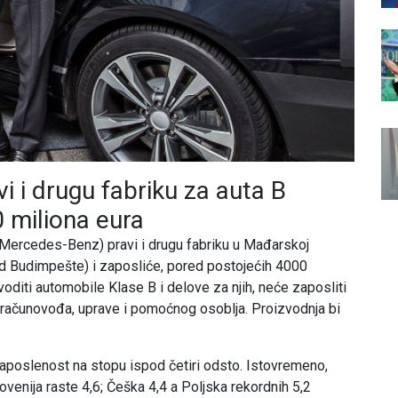
 i drugu fabriku za auta B
0 miliona eura
Mercedes-Benz) pravi i drugu fabriku u Mađarskoj
od Budimpešte) i zaposliće, pored postojećih 4000
voditi automobile Klase B i delove za njih, neće zaposliti
je računovođa, uprave i pomoćnog osoblja. Proizvodnja bi
aposlenost na stopu ispod četiri odsto. Istovremeno,
enija raste 4,6; Češka 4,4 a Poljska rekordnih 5,2