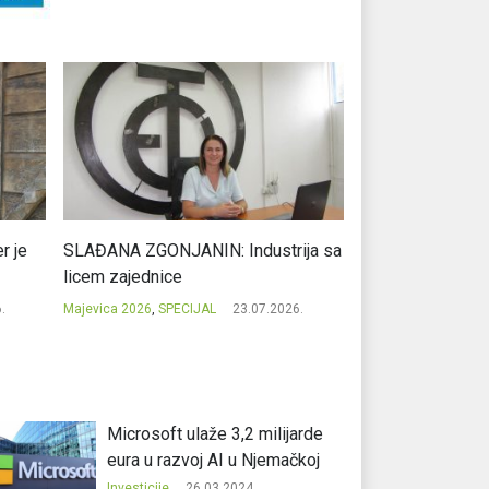
r je
SLAĐANA ZGONJANIN: Industrija sa
NIKOLA GAVRIĆ: L
licem zajednice
regionalni uspje
.
Majevica 2026
,
SPECIJAL
23.07.2026.
Majevica 2026
,
SPEC
Microsoft ulaže 3,2 milijarde
eura u razvoj AI u Njemačkoj
Investicije
26.03.2024.