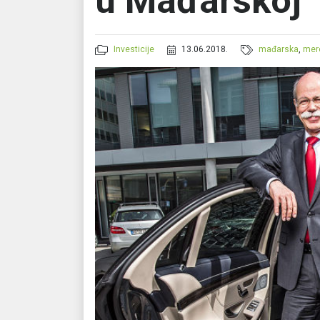
u Mađarskoj
Investicije
13.06.2018.
mađarska
,
mer