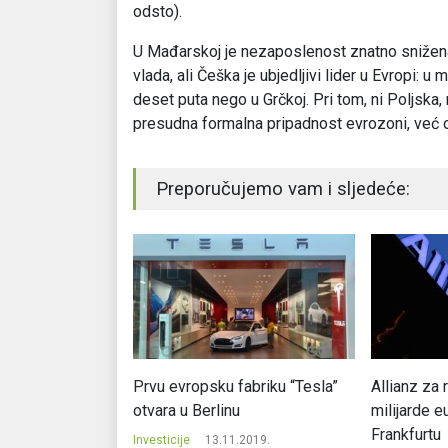
odsto).
U Mađarskoj je nezaposlenost znatno snižena
vlada, ali Češka je ubjedljivi lider u Evropi: u 
deset puta nego u Grčkoj. Pri tom, ni Poljska,
presudna formalna pripadnost evrozoni, već o
Preporučujemo vam i sljedeće:
tržištu: Indija u
Prvu evropsku fabriku “Tesla”
Allianz za 
lijardi dolara
otvara u Berlinu
milijarde e
Frankfurtu
.2017.
Investicije
13.11.2019.