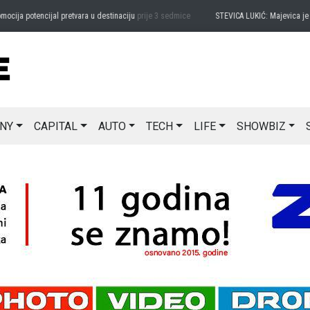
a potencijal pretvara u destinaciju
prije 3 sedmice
STEVICA LUKIĆ: Majevica je idea
NY
CAPITAL
AUTO
TECH
LIFE
SHOWBIZ