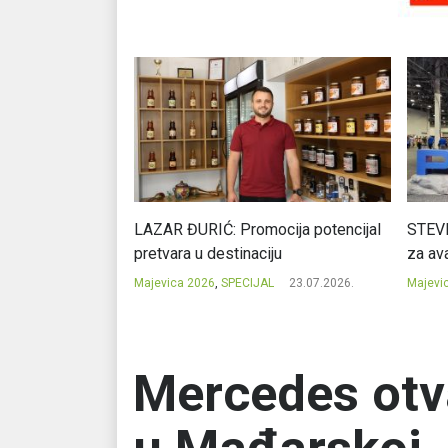
Ć: Čuvari ukusa
LAZAR ĐURIĆ: Promocija potencijal
STEVI
pretvara u destinaciju
za ava
23.07.2026.
Majevica 2026
,
SPECIJAL
23.07.2026.
Majevi
Mercedes otv