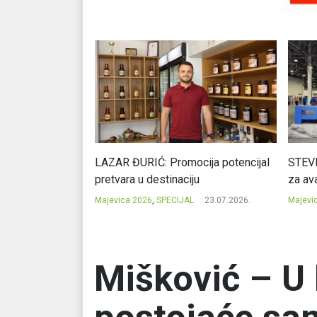
Ć: Čuvari ukusa
LAZAR ĐURIĆ: Promocija potencijal
STEVI
pretvara u destinaciju
za ava
23.07.2026.
Majevica 2026
,
SPECIJAL
23.07.2026.
Majevi
Mišković – U