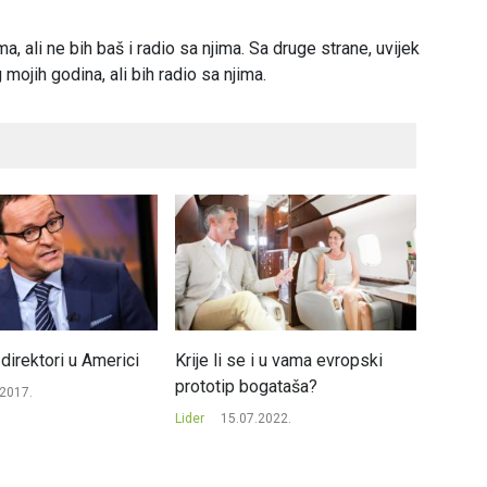
, ali ne bih baš i radio sa njima. Sa druge strane, uvijek
mojih godina, ali bih radio sa njima.
 direktori u Americi
Krije li se i u vama evropski
Najjači
prototip bogataša?
Papa Fr
.2017.
Lider
15.07.2022.
Lider
2