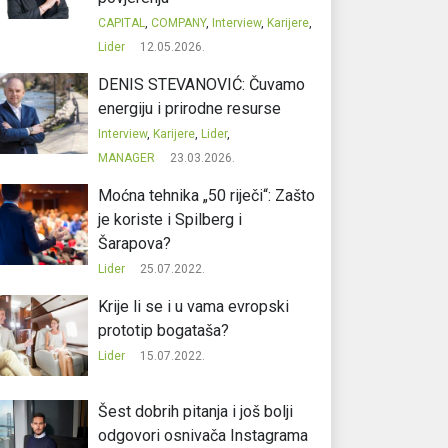
CAPITAL
,
COMPANY
,
Interview
,
Karijere
,
Lider
12.05.2026.
DENIS STEVANOVIĆ: Čuvamo
energiju i prirodne resurse
Interview
,
Karijere
,
Lider
,
MANAGER
23.03.2026.
Moćna tehnika „50 riječi“: Zašto
je koriste i Spilberg i
Šarapova?
Lider
25.07.2022.
Krije li se i u vama evropski
prototip bogataša?
Lider
15.07.2022.
Šest dobrih pitanja i još bolji
odgovori osnivača Instagrama