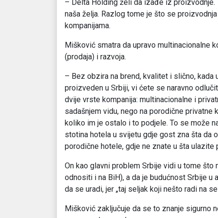
– Delta Holding želi da izađe iz proizvodnje. 
naša želja. Razlog tome je što se proizvodnja
kompanijama.
Mišković smatra da upravo multinacionalne k
(prodaja) i razvoja.
– Bez obzira na brend, kvalitet i slično, kada 
proizveden u Srbiji, vi ćete se naravno odluči
dvije vrste kompanija: multinacionalne i priva
sadašnjem vidu, nego na porodične privatne k
koliko im je ostalo i to podjele. To se može na
stotina hotela u svijetu gdje gost zna šta da o
porodične hotele, gdje ne znate u šta ulazite 
On kao glavni problem Srbije vidi u tome što
odnositi i na BiH), a da je budućnost Srbije 
da se uradi, jer „taj seljak koji nešto radi na s
Mišković zaključuje da se to znanje sigurno ne