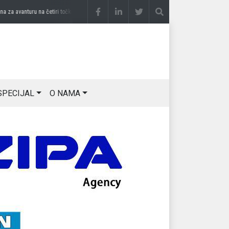
a avanturu na četiri točka
prije 2 sedmice
DRAGAN OSTOJIĆ: Moj karakter je iskovan
SPECIJAL
O NAMA