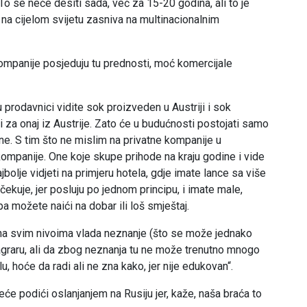
To se neće desiti sada, već za 15-20 godina, ali to je
 na cijelom svijetu zasniva na multinacionalnim
ompanije posjeduju tu prednosti, moć komercijale
u prodavnici vidite sok proizveden u Austriji i sok
ti za onaj iz Austrije. Zato će u budućnosti postojati samo
tne. S tim što ne mislim na privatne kompanije u
ompanije. One koje skupe prihode na kraju godine i vide
jbolje vidjeti na primjeru hotela, gdje imate lance sa više
čekuje, jer posluju po jednom principu, i imate male,
pa možete naići na dobar ili loš smještaj.
 na svim nivoima vlada neznanje (što se može jednako
u agraru, ali da zbog neznanja tu ne može trenutno mnogo
elu, hoće da radi ali ne zna kako, jer nije edukovan“.
će podići oslanjanjem na Rusiju jer, kaže, naša braća to