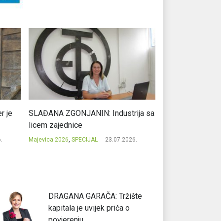
r je
SLAĐANA ZGONJANIN: Industrija sa
NIKOLA GAVRIĆ: L
licem zajednice
regionalni uspje
.
Majevica 2026
,
SPECIJAL
23.07.2026.
Majevica 2026
,
SPEC
DRAGANA GARAČA: Tržište
kapitala je uvijek priča o
povjerenju