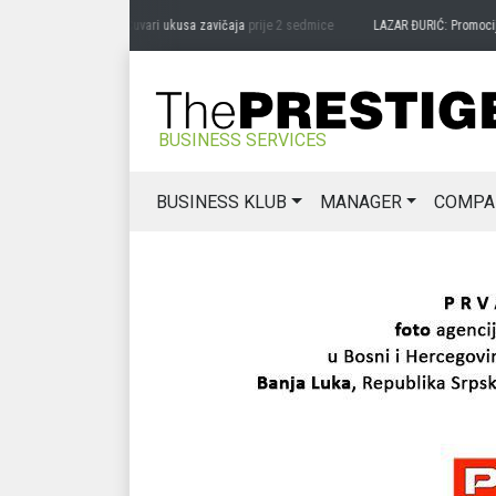
DRAG MIĆANOVIĆ: Čuvari ukusa zavičaja
prije 2 sedmice
LAZAR ĐURIĆ: Promocija pot
BUSINESS SERVICES
BUSINESS KLUB
MANAGER
COMPA