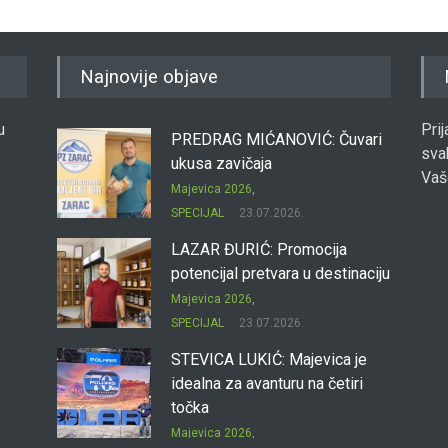
Najnovije objave
u
Pri
PREDRAG MIĆANOVIĆ: Čuvari
sva
ukusa zavičaja
Vaš
Majevica 2026
,
SPECIJAL
23.07.2026.
LAZAR ĐURIĆ: Promocija
potencijal pretvara u destinaciju
Majevica 2026
,
SPECIJAL
23.07.2026.
STEVICA LUKIĆ: Majevica je
idealna za avanturu na četiri
točka
Majevica 2026
,