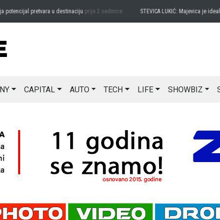
encijal pretvara u destinaciju
prije 2 sedmice
STEVICA LUKIĆ: Majevica je idealna z
NY
CAPITAL
AUTO
TECH
LIFE
SHOWBIZ