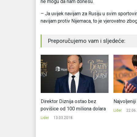
ne mogu da nam donesu.
– Ja uvijek navijam za Rusiju u svim sportovima
navijam protiv Nijemaca, to je vjerovatno zbog 
Preporučujemo vam i sljedeće:
edan dan Ilona
Direktor Diznija ostao bez
Najvoljeniji
povišice od 100 miliona dolara
Lider
22.06
.
Lider
13.03.2018.