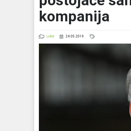
postojaće sam
kompanija
Lider
24.05.2019.