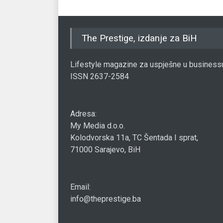
The Prestige, izdanje za BiH
Lifestyle magazine za uspješne u business
ISSN 2637-2584
Adresa:
My Media d.o.o.
Kolodvorska 11a, TC Šentada I sprat,
71000 Sarajevo, BiH
Email:
info@theprestige.ba